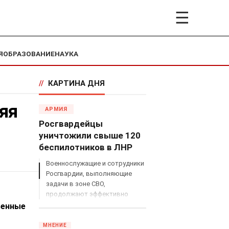
☰
Я
ОБРАЗОВАНИЕ
НАУКА
//
КАРТИНА ДНЯ
яя
АРМИЯ
Росгвардейцы
уничтожили свыше 120
беспилотников в ЛНР
Военнослужащие и сотрудники
Росгвардии, выполняющие
задачи в зоне СВО,
продолжают эффективно
противодействовать угрозам
венные
с воздуха.
МНЕНИЕ