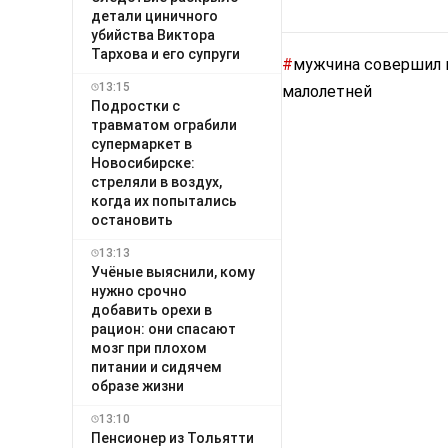
детали циничного
убийства Виктора
Тархова и его супруги
#
мужчина совершил н
13:15
малолетней
Подростки с
травматом ограбили
супермаркет в
Новосибирске:
стреляли в воздух,
когда их попытались
остановить
13:13
Учёные выяснили, кому
нужно срочно
добавить орехи в
рацион: они спасают
мозг при плохом
питании и сидячем
образе жизни
13:10
Пенсионер из Тольятти