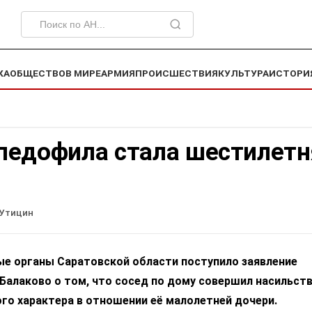
КА
ОБЩЕСТВО
В МИРЕ
АРМИЯ
ПРОИСШЕСТВИЯ
КУЛЬТУРА
ИСТОРИ
педофила стала шестилетн
 Утицин
ые органы Саратовской области поступило заявление
Балаково о том, что сосед по дому совершил насильст
го характера в отношении её малолетней дочери.