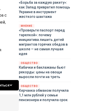
«Борьба за каждую ракету»:
как Запад превратил помощь
,
Украине в инструмент
ра с
жесткого шантажа
ей,
МНЕНИЕ
«Проверьте паспорт перед
тарелкой»: почему
инициатива лишить детей
мигрантов горячих обедов в
школе — не самая лучшая
я
идея
ОБЩЕСТВО
Кабачки и баклажаны бьют
рекорды: цены на овощи
выросли почти на треть
иться
ОБЩЕСТВО
Керчанка обманом получила
1,1 млн рублей у семьи
пенсионера и получила срок