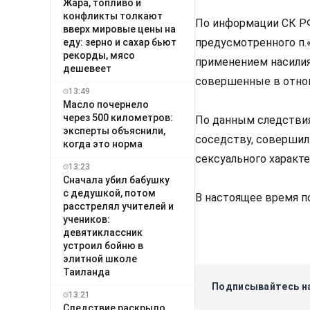
Жара, топливо и
конфликты толкают
По информации СК РФ
вверх мировые цены на
предусмотренного п.«
еду: зерно и сахар бьют
рекорды, мясо
применением насилия
дешевеет
совершенные в отно
13:49
Масло почернело
через 500 километров:
По данным следствия
эксперты объяснили,
соседству, совершил
когда это норма
сексуального характе
13:23
Сначала убил бабушку
с дедушкой, потом
В настоящее время п
расстрелял учителей и
учеников:
девятиклассник
устроил бойню в
элитной школе
Таиланда
Подписывайтесь на
13:21
Следствие раскрыло