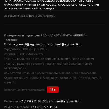
ПОЛИТИКА
ЭКОНОМИКА
В МИРЕ
ОБЩЕСТВО
ШОУБИЗ
СПОРТ
ЗДОРОВЬЕ
ЛАЙФСТАЙЛ
ТУРИЗМ
КУЛЬТУРА
ПРАВОВЕД
ГОРОД М
САД-ОГОРОД
ИСТОРИЯ
ОБРАЗОВАНИЕ
АРМИЯ
ХАЙТЕК
СКАНДАЛ
Об издании
Главная
Все новости
Авторы
Учредитель и редакция:
ЗАО «ИД АРГУМЕНТЫ НЕДЕЛИ»
Телефон:
Email:
argumenti@argumenti.ru
,
argumenti@argumenti.ru
Учредитель: ООО «ИЦТ и ИЭТ»
Издатель: ООО «Медианет»
Главный редактор печатной версии: Угланов Андрей Иванович
Главный редактор сетевого издания (сайта): Вавилов Андрей
Александрович
Заместитель главного редактора: Аверьянова Олеся Сергеевна
Адрес редакции: 119002, г. Москва, ул. Арбат, д. 29, 1-й этаж, пом. IV,
комн. 2
18+
Возрастная категория сайта:
Редакция:
+7 (495) 981-68-36
/
anonline@argumenti.ru
Реклама в газете:
+7 (903) 777-11-14