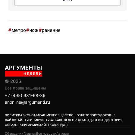
#
метро
#
нож
#
ранение
АРГУМЕНТЫ
НЕДЕЛИ
© 2026
Все права защищены
+7 (495) 981-68-36
anonline@argumenti.ru
ПОЛИТИКА
ЭКОНОМИКА
В МИРЕ
ОБЩЕСТВО
ШОУБИЗ
СПОРТ
ЗДОРОВЬЕ
ЛАЙФСТАЙЛ
ТУРИЗМ
КУЛЬТУРА
ПРАВОВЕД
ГОРОД М
САД-ОГОРОД
ИСТОРИЯ
ОБРАЗОВАНИЕ
АРМИЯ
ХАЙТЕК
СКАНДАЛ
Об издании
Главная
Все новости
Авторы