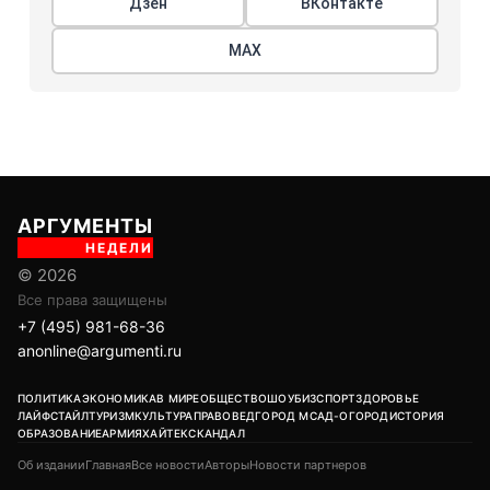
Дзен
ВКонтакте
МАХ
АРГУМЕНТЫ
НЕДЕЛИ
© 2026
Все права защищены
+7 (495) 981-68-36
anonline@argumenti.ru
ПОЛИТИКА
ЭКОНОМИКА
В МИРЕ
ОБЩЕСТВО
ШОУБИЗ
СПОРТ
ЗДОРОВЬЕ
ЛАЙФСТАЙЛ
ТУРИЗМ
КУЛЬТУРА
ПРАВОВЕД
ГОРОД М
САД-ОГОРОД
ИСТОРИЯ
ОБРАЗОВАНИЕ
АРМИЯ
ХАЙТЕК
СКАНДАЛ
Об издании
Главная
Все новости
Авторы
Новости партнеров