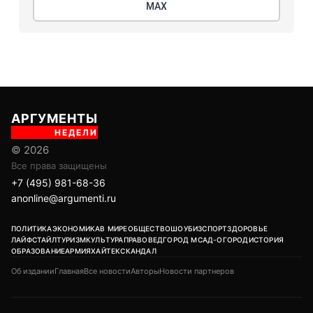
МАХ
АРГУМЕНТЫ
НЕДЕЛИ
© 2026
Все права защищены
+7 (495) 981-68-36
anonline@argumenti.ru
ПОЛИТИКА
ЭКОНОМИКА
В МИРЕ
ОБЩЕСТВО
ШОУБИЗ
СПОРТ
ЗДОРОВЬЕ
ЛАЙФСТАЙЛ
ТУРИЗМ
КУЛЬТУРА
ПРАВОВЕД
ГОРОД М
САД-ОГОРОД
ИСТОРИЯ
ОБРАЗОВАНИЕ
АРМИЯ
ХАЙТЕК
СКАНДАЛ
Об издании
Главная
Все новости
Авторы
Новости партнеров