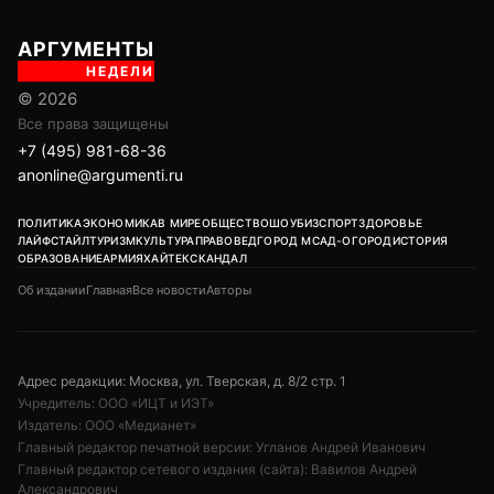
АРГУМЕНТЫ
НЕДЕЛИ
© 2026
Все права защищены
+7 (495) 981-68-36
anonline@argumenti.ru
ПОЛИТИКА
ЭКОНОМИКА
В МИРЕ
ОБЩЕСТВО
ШОУБИЗ
СПОРТ
ЗДОРОВЬЕ
ЛАЙФСТАЙЛ
ТУРИЗМ
КУЛЬТУРА
ПРАВОВЕД
ГОРОД М
САД-ОГОРОД
ИСТОРИЯ
ОБРАЗОВАНИЕ
АРМИЯ
ХАЙТЕК
СКАНДАЛ
Об издании
Главная
Все новости
Авторы
Адрес редакции: Москва, ул. Тверская, д. 8/2 стр. 1
Учредитель: ООО «ИЦТ и ИЭТ»
Издатель: ООО «Медианет»
Главный редактор печатной версии: Угланов Андрей Иванович
Главный редактор сетевого издания (сайта): Вавилов Андрей
Александрович