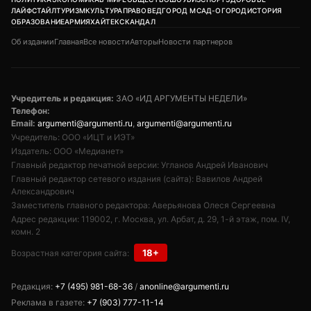
ЛАЙФСТАЙЛ
ТУРИЗМ
КУЛЬТУРА
ПРАВОВЕД
ГОРОД М
САД-ОГОРОД
ИСТОРИЯ
ОБРАЗОВАНИЕ
АРМИЯ
ХАЙТЕК
СКАНДАЛ
Об издании
Главная
Все новости
Авторы
Новости партнеров
Учредитель и редакция:
ЗАО «ИД АРГУМЕНТЫ НЕДЕЛИ»
Телефон:
Email:
argumenti@argumenti.ru
,
argumenti@argumenti.ru
Учредитель: ООО «ИЦТ и ИЭТ»
Издатель: ООО «Медианет»
Главный редактор печатной версии: Угланов Андрей Иванович
Главный редактор сетевого издания (сайта): Вавилов Андрей
Александрович
Заместитель главного редактора: Аверьянова Олеся Сергеевна
Адрес редакции: 119002, г. Москва, ул. Арбат, д. 29, 1-й этаж, пом. IV,
комн. 2
18+
Возрастная категория сайта:
Редакция:
+7 (495) 981-68-36
/
anonline@argumenti.ru
Реклама в газете:
+7 (903) 777-11-14