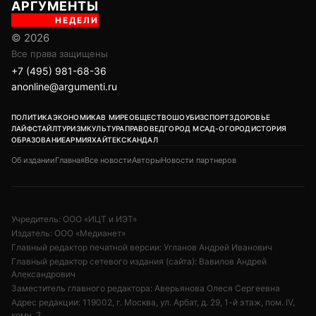
АРГУМЕНТЫ
НЕДЕЛИ
© 2026
Все права защищены
+7 (495) 981-68-36
anonline@argumenti.ru
ПОЛИТИКА
ЭКОНОМИКА
В МИРЕ
ОБЩЕСТВО
ШОУБИЗ
СПОРТ
ЗДОРОВЬЕ
ЛАЙФСТАЙЛ
ТУРИЗМ
КУЛЬТУРА
ПРАВОВЕД
ГОРОД М
САД-ОГОРОД
ИСТОРИЯ
ОБРАЗОВАНИЕ
АРМИЯ
ХАЙТЕК
СКАНДАЛ
Об издании
Главная
Все новости
Авторы
Новости партнеров
Учредитель: ООО «ИЦТ и ИЭТ»
Издатель: ООО «Медианет»
Главный редактор печатной версии: Угланов Андрей Иванович
Главный редактор сетевого издания (сайта): Вавилов Андрей
Александрович
Заместитель главного редактора: Аверьянова Олеся Сергеевна
Адрес редакции: 119002, г. Москва, ул. Арбат, д. 29, 1-й этаж, пом. IV,
комн. 2