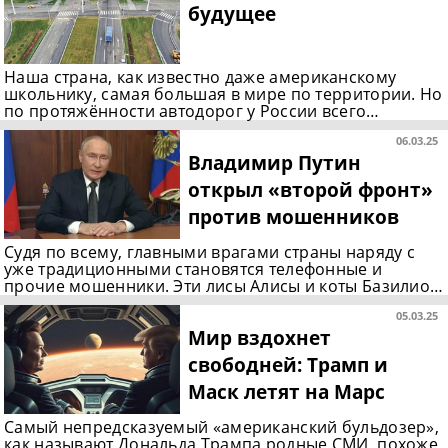
будущее
Наша страна, как известно даже американскому
школьнику, самая большая в мире по территории. Но
по протяжённости автодорог у России всего…
06.03.25
Владимир Путин
открыл «второй фронт»
против мошенников
Судя по всему, главными врагами страны наряду с
уже традиционными становятся телефонные и
прочие мошенники. Эти лисы Алисы и коты Базилио…
05.03.25
Мир вздохнет
свободней: Трамп и
Маск летят на Марс
Самый непредсказуемый «американский бульдозер»,
как называют Дональда Трампа родные СМИ, похоже,