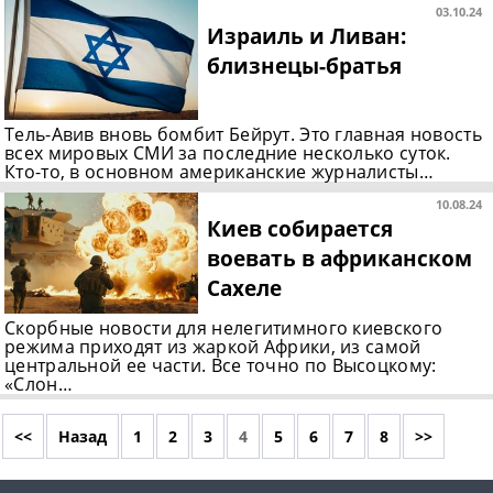
03.10.24
Израиль и Ливан:
близнецы-братья
Тель-Авив вновь бомбит Бейрут. Это главная новость
всех мировых СМИ за последние несколько суток.
Кто-то, в основном американские журналисты…
10.08.24
Киев собирается
воевать в африканском
Сахеле
Скорбные новости для нелегитимного киевского
режима приходят из жаркой Африки, из самой
центральной ее части. Все точно по Высоцкому:
«Слон…
<<
Назад
1
2
3
4
5
6
7
8
>>