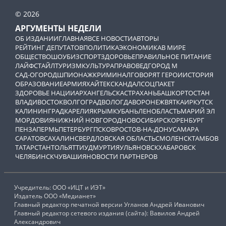
© 2026
АРГУМЕНТЫ НЕДЕЛИ
ОБ ИЗДАНИИ
ГЛАВНАЯ
ВСЕ НОВОСТИ
АВТОРЫ
РЕЙТИНГ ДЕПУТАТОВ
ПОЛИТИКА
ЭКОНОМИКА
В МИРЕ
ОБЩЕСТВО
ШОУБИЗ
СПОРТ
ЗДОРОВЬЕ
ПРАВИЛЬНОЕ ПИТАНИЕ
ЛАЙФСТАЙЛ
ТУРИЗМ
КУЛЬТУРА
ПРАВОВЕД
ГОРОД М
САД-ОГОРОД
ШПИОНАЖ
КРИМИНАЛ
ГОВОРЯТ ГЕРОИ
ИСТОРИЯ
ОБРАЗОВАНИЕ
АРМИЯ
ХАЙТЕК
СКАНДАЛ
СОЦПАКЕТ
ЗДОРОВЬЕ НАЦИИ
АРХАНГЕЛЬСК
АСТРАХАНЬ
БАШКОРТОСТАН
ВЛАДИВОСТОК
ВОЛГОГРАД
ВОЛОГДА
ВОРОНЕЖ
ВЯТКА
ИРКУТСК
КАЛИНИНГРАД
КАРЕЛИЯ
КРЫМ
КУБАНЬ
ЛЕНОБЛАСТЬ
МАРИЙ ЭЛ
МОРДОВИЯ
НИЖНИЙ НОВГОРОД
НОВОСИБИРСК
ОРЕНБУРГ
ПЕНЗА
ПЕРМЬ
ПЕТЕРБУРГ
ПСКОВ
РОСТОВ-НА-ДОНУ
САМАРА
САРАТОВ
САХАЛИН
СВЕРДЛОВСКАЯ ОБЛАСТЬ
СМОЛЕНСК
ТАМБОВ
ТАТАРСТАН
ТОЛЬЯТТИ
УДМУРТИЯ
УЛЬЯНОВСК
ХАБАРОВСК
ЧЕЛЯБИНСК
ЧУВАШИЯ
НОВОСТИ ПАРТНЕРОВ
Учредитель: ООО «ИЦТ и ИЭТ»
Издатель ООО «Медианет»
Главный редактор печатной версии Угланов Андрей Иванович
Главный редактор сетевого издания (сайта): Вавилов Андрей
Александрович