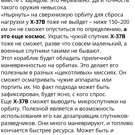
вместе с зарядом. Это нереально. Да и точность
такого оружия невысока.
«Нырнуть» на сверхнизкую орбиту для сброса
нагрузки у
Х-37В
тоже не выйдет – ниже 150–200
км он не сможет опуститься по определению,
а
это еще космос
. Украсть чужой спутник
Х‑37В
тоже не сможет, разве что совсем маленький, а
военные спутники такими не бывают.
Этот кораблик будет обладать приличной
маневренностью на орбитах. Это делает его
полезным в разных «щекотливых» миссиях. Он
сможет осматривать чужие аппараты или
портить их. Но факт подхода может быть
зафиксирован, будет ясно, с кого спрос.
Еще
Х-37В
сможет выводить микроспутники на
орбиту. Полезной является и возможность
использования его как дозаправщик спутников-
разведчиков. Они много маневрируют, и топливо
кончается быстрее ресурса. Может быть и