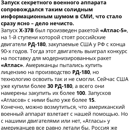
Запуск секретного военного аппарата
сопровождался таким солидным
информационным шумом в СМИ, что стало
сразу ясно – дело нечисто.
З
апуск
Х-37В
был произведен ракетой
«Атлас-5»
,
на 1-й ступени которой стоят российские
двигатели
РД-180
, закупаемые США у РФ с конца
90-х годов. Тогда этот двигатель выиграл конкурс
на поставку для модернизированных ракет
«Атлас»
. Американцы пытались купить
лицензию на производство
РД-180
, но
технологию освоить так и не смогли. Сейчас США
уже купили более
30 РД-180
, а всего они
намерены закупить их более
100
. Запусков
«Атласов» с ними было уже более
15
.
Конечно, можно возмутиться, что американский
военный аппарат взлетает с нашей помощью. Но
с нашими двигателями или нет, «Атласы» у
американцев все равно летали бы. Россия же