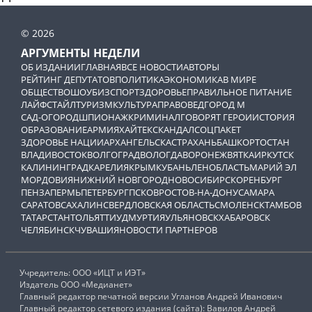
© 2026
АРГУМЕНТЫ НЕДЕЛИ
ОБ ИЗДАНИИ
ГЛАВНАЯ
ВСЕ НОВОСТИ
АВТОРЫ
РЕЙТИНГ ДЕПУТАТОВ
ПОЛИТИКА
ЭКОНОМИКА
В МИРЕ
ОБЩЕСТВО
ШОУБИЗ
СПОРТ
ЗДОРОВЬЕ
ПРАВИЛЬНОЕ ПИТАНИЕ
ЛАЙФСТАЙЛ
ТУРИЗМ
КУЛЬТУРА
ПРАВОВЕД
ГОРОД М
САД-ОГОРОД
ШПИОНАЖ
КРИМИНАЛ
ГОВОРЯТ ГЕРОИ
ИСТОРИЯ
ОБРАЗОВАНИЕ
АРМИЯ
ХАЙТЕК
СКАНДАЛ
СОЦПАКЕТ
ЗДОРОВЬЕ НАЦИИ
АРХАНГЕЛЬСК
АСТРАХАНЬ
БАШКОРТОСТАН
ВЛАДИВОСТОК
ВОЛГОГРАД
ВОЛОГДА
ВОРОНЕЖ
ВЯТКА
ИРКУТСК
КАЛИНИНГРАД
КАРЕЛИЯ
КРЫМ
КУБАНЬ
ЛЕНОБЛАСТЬ
МАРИЙ ЭЛ
МОРДОВИЯ
НИЖНИЙ НОВГОРОД
НОВОСИБИРСК
ОРЕНБУРГ
ПЕНЗА
ПЕРМЬ
ПЕТЕРБУРГ
ПСКОВ
РОСТОВ-НА-ДОНУ
САМАРА
САРАТОВ
САХАЛИН
СВЕРДЛОВСКАЯ ОБЛАСТЬ
СМОЛЕНСК
ТАМБОВ
ТАТАРСТАН
ТОЛЬЯТТИ
УДМУРТИЯ
УЛЬЯНОВСК
ХАБАРОВСК
ЧЕЛЯБИНСК
ЧУВАШИЯ
НОВОСТИ ПАРТНЕРОВ
Учредитель: ООО «ИЦТ и ИЭТ»
Издатель ООО «Медианет»
Главный редактор печатной версии Угланов Андрей Иванович
Главный редактор сетевого издания (сайта): Вавилов Андрей