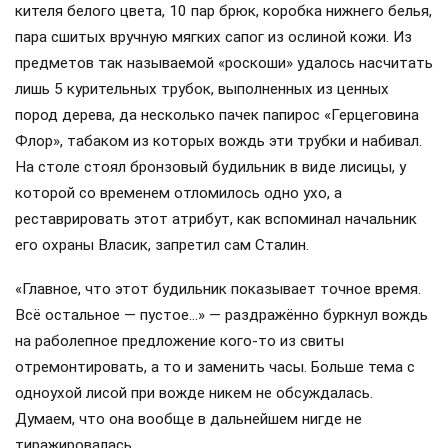
кителя белого цвета, 10 пар брюк, коробка нижнего белья,
пара сшитых вручную мягких сапог из ослиной кожи. Из
предметов так называемой «роскоши» удалось насчитать
лишь 5 курительных трубок, выполненных из ценных
пород дерева, да несколько пачек папирос «Герцеговина
Флор», табаком из которых вождь эти трубки и набивал.
На столе стоял бронзовый будильник в виде лисицы, у
которой со временем отломилось одно ухо, а
реставрировать этот атрибут, как вспоминал начальник
его охраны Власик, запретил сам Сталин.
«Главное, что этот будильник показывает точное время.
Всё остальное — пустое…» — раздражённо буркнул вождь
на раболепное предложение кого-то из свиты
отремонтировать, а то и заменить часы. Больше тема с
одноухой лисой при вожде никем не обсуждалась.
Думаем, что она вообще в дальнейшем нигде не
тиражировалась.