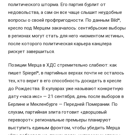
политического шторма. Его партия бурлит от
недовольства, а сам он все чаще слышит неудобные
вопросы о своей профпригодности. По данным Bild*,
кресло под Мерцем закачалось: сентябрьские выборы
в регионах могут стать для него «моментом истины»,
после которого политическая карьера канцлера
рискует завершиться.
Позиции Мерца в ХДС стремительно слабеют: как
пишет Spiegel*, в партийных верхах почти не осталось
тех, кто верит в его способность досидеть в кресле
до Рождества. В кулуарах уже называют конкретную
дату «часа икс» — 21 сентября, день после выборов в
Берлине и Мекленбурге — Передней Померании. По
слухам, партийная элита готовит «дворцовый
переворот»: региональные премьеры планируют
выступить единым фронтом, чтобы убедить Мерца