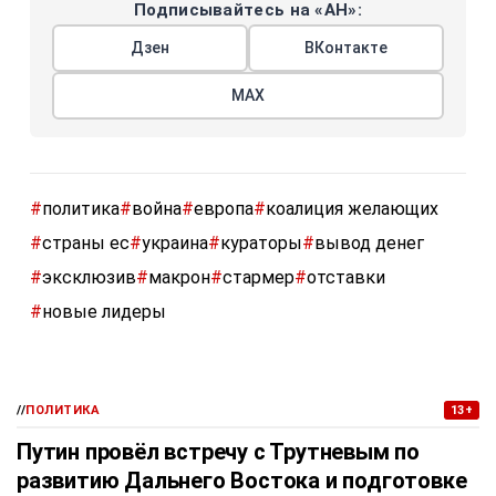
Подписывайтесь на «АН»:
Дзен
ВКонтакте
МАХ
#
политика
#
война
#
европа
#
коалиция желающих
#
страны ес
#
украина
#
кураторы
#
вывод денег
#
эксклюзив
#
макрон
#
стармер
#
отставки
#
новые лидеры
//
ПОЛИТИКА
13+
Путин провёл встречу с Трутневым по
развитию Дальнего Востока и подготовке