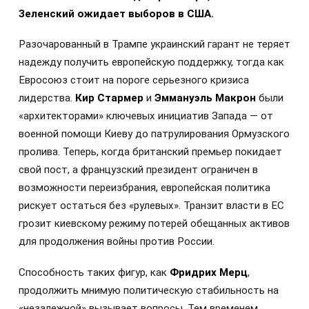
Зеленский ожидает выборов в США.
Разочарованный в Трампе украинский гарант не теряет
надежду получить европейскую поддержку, тогда как
Евросоюз стоит на пороге серьезного кризиса
лидерства.
Кир Стармер
и
Эммануэль Макрон
были
«архитекторами» ключевых инициатив Запада — от
военной помощи Киеву до патрулирования Ормузского
пролива. Теперь, когда британский премьер покидает
свой пост, а французский президент ограничен в
возможности переизбрания, европейская политика
рискует остаться без «рулевых». Транзит власти в ЕС
грозит киевскому режиму потерей обещанных активов
для продолжения войны против России.
Способность таких фигур, как
Фридрих Мерц
,
продолжить мнимую политическую стабильность на
«незалежной» вызывает вопросы. Тем временем