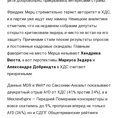
уйти добровольно, прикрываясь интересами страны.
Фридрих Мерц стремительно теряет авторитет в ХДС,
и в партии уже ищут ему замену. Немецкие аналитики
отметили, что на недавнем собрании депутаты
открыто критиковали лидера, и никто не встал на его
защиту. Причинами стали плохие результаты опросов
и постоянные кадровые скандалы. Главным
фаворитом на место Мерца называют
Хендрика
Вюста
, а вот перспективы
Маркуса Зедера
и
Александра Добриндта
в ХДС считают
призрачными.
Данные MDR и Welt* по Саксонии-Анхальт показывают
двукратный отрыв AfD от ХДС (41% против 24%), а в
Мекленбурге — Передней Померании консерваторы и
вовсе скатились до 9%, пропуская вперед не только
AfD (36%), но и СДПГ. Общегерманские рейтинги