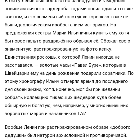
В быту Ленин был абсолютно равнодушен и к модным
новинкам личного гардероба: годами носил один и тот же
костюм, и его знаменитый галстук «в горошек» тоже не
был идеологическим изобретением историков. На
предложения сестры Марии Ильиничны купить ему хотя
бы новое пальто раздражённо обрывал её. Обожал свою
знаменитую, растиражированную на фото кепку…
Единственная роскошь, с которой Ленин никогда не
расставался, — золотые часы «Павел Буре», которые в
Швейцарии ему на день рождения подарили соратники. По
этому хронографу Ильич отмерял время до последнего
дня своей жизни, хотя, конечно, мог бы при желании
собрать коллекцию тикающих шедевров куда более
обширную и богатую, чем, например, у многих нынешних
вороватых мэров и начальников ГАИ…
Вообще Ленин при растиражированном образе «доброго
дедушки» был натурой архисложной и противоречивой.