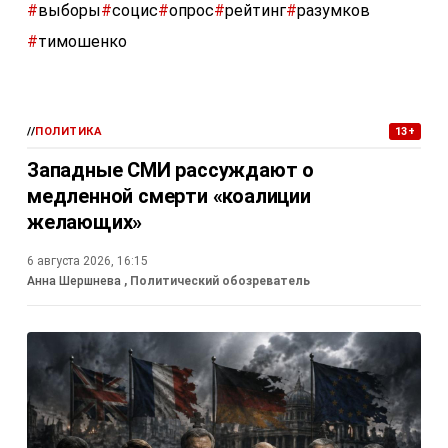
#
выборы
#
социс
#
опрос
#
рейтинг
#
разумков
#
тимошенко
//
ПОЛИТИКА
13+
Западные СМИ рассуждают о
медленной смерти «коалиции
желающих»
6 августа 2026, 16:15
Анна Шершнева
, Политический обозреватель