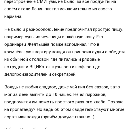
перестроечные СМИ, увы, не было: за все продукты на
своём столе Ленин платил исключительно из своего
кармана.
Не было и разносолов: Ленин предпочитал простую пищу,
например супы из чечевицы и пшённую кашу. Его
ординарец Желтышёв позже вспоминал, что в
кремлёвскую квартиру вождя он приносил судки с обедом
из обычной столовой, где питались и рядовые
сотрудники ВЦИКа: от курьеров и шофёров до
делопроизводителей и секретарей.
Вождь не любил сладкое, даже чай пил без сахара, зато
мог за день выпить до 10 чашек. Не ел пирожков,
предпочитая им ломоть простого ржаного хлеба. Похоже
на пропаганду? Но ведь об этом свидетельствуют многие
соратники вождя (причём документально…).