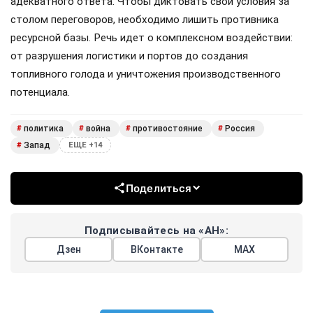
атак выступают США, а не только Великобритания, как
часто пытаются представить в медиа. Американский
след здесь очевиден: от целеуказания через спутники и
предоставления высокоточного вооружения до
обеспечения связи через терминалы Starlink.
Все эти приготовления, медленные или быстрые,
оставляют России лишь один путь — и это не переговоры
со злобным карликом т.н. Украиной или его западными
хозяевами. Ставка на «мир через силу» — это не
сиюминутный тренд, а устоявшаяся доктрина, требующая
адекватного ответа. Чтобы диктовать свои условия за
столом переговоров, необходимо лишить противника
ресурсной базы. Речь идет о комплексном воздействии:
от разрушения логистики и портов до создания
топливного голода и уничтожения производственного
потенциала.