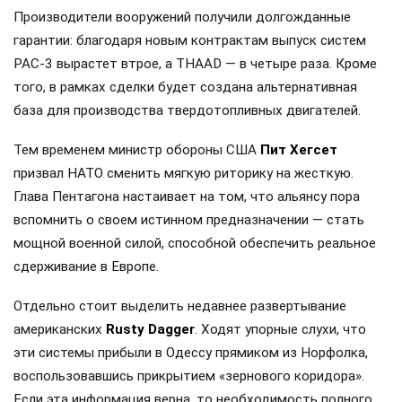
ракетные атаки им становится всё сложнее.
Коммерческий подход к дефициту проявляют… США,
конечно. Пентагон берет курс на ускоренное
перевооружение: ведомство заключило новые
соглашения, призванные расширить выпуск критически
важных компонентов для систем противоракетной
обороны. Как передает РИА «Новости», ссылаясь на
источники в Минобороны США, этот шаг должен
существенно укрепить производственные мощности
страны в ракетной сфере.
Производители вооружений получили долгожданные
гарантии: благодаря новым контрактам выпуск систем
PAC-3 вырастет втрое, а THAAD — в четыре раза. Кроме
того, в рамках сделки будет создана альтернативная
база для производства твердотопливных двигателей.