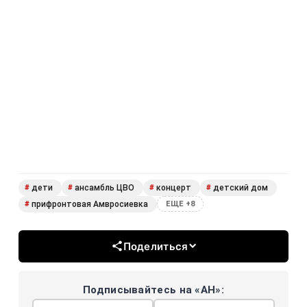
дети
ансамбль ЦВО
концерт
детский дом
#
#
#
#
прифронтовая Амвросиевка
#
ЕЩЕ +8
Поделиться
Подписывайтесь на «АН»: