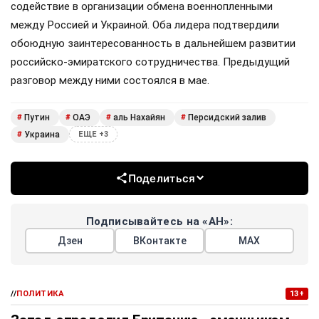
содействие в организации обмена военнопленными
между Россией и Украиной. Оба лидера подтвердили
обоюдную заинтересованность в дальнейшем развитии
российско-эмиратского сотрудничества. Предыдущий
разговор между ними состоялся в мае.
Путин
ОАЭ
аль Нахайян
Персидский залив
#
#
#
#
Украина
#
ЕЩЕ +3
Поделиться
Подписывайтесь на «АН»:
Дзен
ВКонтакте
МАХ
//
ПОЛИТИКА
13+