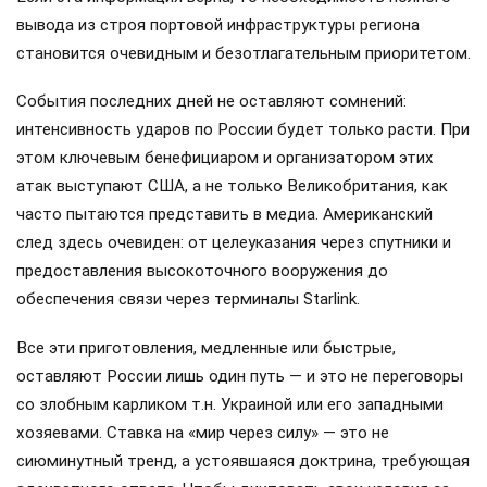
Тем временем министр обороны США
Пит Хегсет
призвал НАТО сменить мягкую риторику на жесткую.
Глава Пентагона настаивает на том, что альянсу пора
вспомнить о своем истинном предназначении — стать
мощной военной силой, способной обеспечить реальное
сдерживание в Европе.
Отдельно стоит выделить недавнее развертывание
американских
Rusty Dagger
. Ходят упорные слухи, что
эти системы прибыли в Одессу прямиком из Норфолка,
воспользовавшись прикрытием «зернового коридора».
Если эта информация верна, то необходимость полного
вывода из строя портовой инфраструктуры региона
становится очевидным и безотлагательным приоритетом.
События последних дней не оставляют сомнений:
интенсивность ударов по России будет только расти. При
этом ключевым бенефициаром и организатором этих