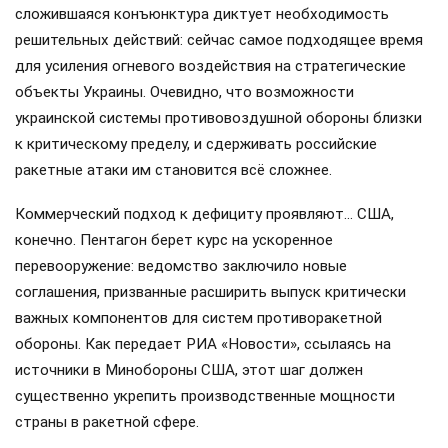
даже начнёт ее сборку для ВСУ. Однако в Киеве эти планы
и шведские Saab JAS 39 Gripen «Грифоны» обсуждают так,
будто они уже находятся на аэродроме Васильков под
Киевом.
Сегодня стало известно, что ряд стран Европы
отказались отправить Украине ракеты-перехватчики для
ЗРК Patriot. Информацию передаёт газета The Washington
Post со ссылкой на источники.
Мировой рынок ПВО столкнулся с острым кризисом
поставок ЗУР, и Россия не стала исключением. Однако
сложившаяся конъюнктура диктует необходимость
решительных действий: сейчас самое подходящее время
для усиления огневого воздействия на стратегические
объекты Украины. Очевидно, что возможности
украинской системы противовоздушной обороны близки
к критическому пределу, и сдерживать российские