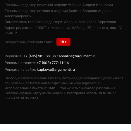
© 2026
Все права защищены
+7 (495) 981-68-36
anonline@argumenti.ru
ПОЛИТИКА
ЭКОНОМИКА
В МИРЕ
ОБЩЕСТВО
ШОУБИЗ
СПОРТ
ЗДОРОВЬЕ
ЛАЙФСТАЙЛ
ТУРИЗМ
КУЛЬТУРА
ПРАВОВЕД
ГОРОД М
САД-ОГОРОД
ИСТОРИЯ
ОБРАЗОВАНИЕ
АРМИЯ
ХАЙТЕК
СКАНДАЛ
Об издании
Главная
Все новости
Авторы
Новости партнеров
Учредитель: ООО «ИЦТ и ИЭТ»
Издатель: ООО «Медианет»
Главный редактор печатной версии: Угланов Андрей Иванович
Главный редактор сетевого издания (сайта): Вавилов Андрей
Александрович
Заместитель главного редактора: Аверьянова Олеся Сергеевна
Адрес редакции: 119002, г. Москва, ул. Арбат, д. 29, 1-й этаж, пом. IV,
комн. 2
18+
Возрастная категория сайта: