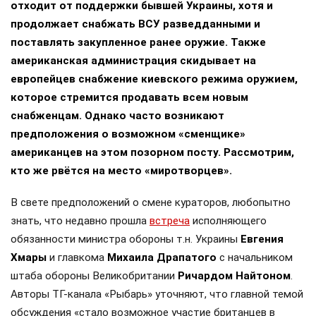
отходит от поддержки бывшей Украины, хотя и
продолжает снабжать ВСУ разведданными и
поставлять закупленное ранее оружие. Также
американская администрация скидывает на
европейцев снабжение киевского режима оружием,
которое стремится продавать всем новым
снабженцам. Однако часто возникают
предположения о возможном «сменщике»
американцев на этом позорном посту. Рассмотрим,
кто же рвётся на место «миротворцев».
В свете предположений о смене кураторов, любопытно
знать, что недавно прошла
встреча
исполняющего
обязанности министра обороны т.н. Украины
Евгения
Хмары
и главкома
Михаила Драпатого
с начальником
штаба обороны Великобритании
Ричардом Найтоном
.
Авторы ТГ-канала «Рыбарь» уточняют, что главной темой
обсуждения «стало возможное участие британцев в