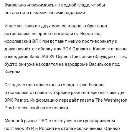
производство крылатых «Фламинго» было существенно
расширено. Сделано это за счёт кооперации с гигантами
вроде Safran, новые ракеты получили современную
«начинку» и системы наведения.
Не стоит переоценивать «Фламинго»: сама по себе эта
ракета — далеко не «чудо-оружие». Она медленная и
вполне может быть сбита современными средствами
ПВО. Опасность кроется в другом: враг использует её как
часть эшелонированной атаки. Сначала в ход идут дроны,
которые «выманивают» огонь ПВО на себя, а затем
«Фламинго» заходят на цель на сверхнизкой высоте,
буквально «прижимаясь» к водной глади, чтобы
оставаться незамеченными радарами.
И всё же трио из двух хохлов и одного британца
встречались не просто поговорить. Вероятно,
королевский ВПК представит некую противоракету и