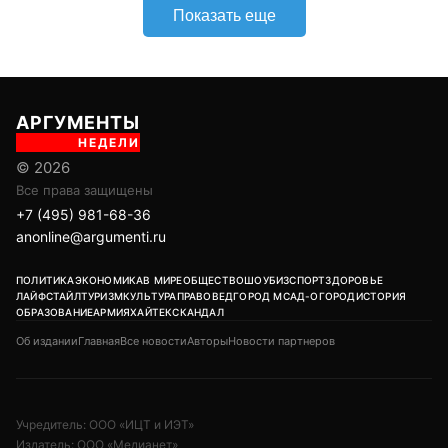
политика
война
противостояние
Россия
#
#
#
#
Запад
#
ЕЩЕ +14
Поделиться
Подписывайтесь на «АН»:
Дзен
ВКонтакте
МАХ
Показать еще
АРГУМЕНТЫ
НЕДЕЛИ