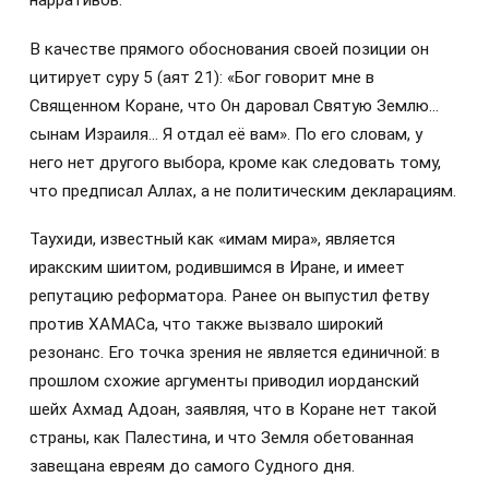
нарративов.
В качестве прямого обоснования своей позиции он
цитирует суру 5 (аят 21): «Бог говорит мне в
Священном Коране, что Он даровал Святую Землю…
сынам Израиля… Я отдал её вам». По его словам, у
него нет другого выбора, кроме как следовать тому,
что предписал Аллах, а не политическим декларациям.
Таухиди, известный как «имам мира», является
иракским шиитом, родившимся в Иране, и имеет
репутацию реформатора. Ранее он выпустил фетву
против ХАМАСа, что также вызвало широкий
резонанс. Его точка зрения не является единичной: в
прошлом схожие аргументы приводил иорданский
шейх Ахмад Адоан, заявляя, что в Коране нет такой
страны, как Палестина, и что Земля обетованная
завещана евреям до самого Судного дня.