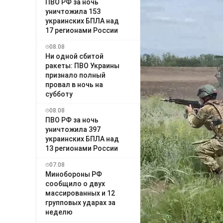
ПВО РФ за ночь
уничтожила 153
украинских БПЛА над
17 регионами России
08.08
Ни одной сбитой
ракеты: ПВО Украины
признало полный
провал в ночь на
субботу
08.08
ПВО РФ за ночь
уничтожила 397
украинских БПЛА над
13 регионами России
07.08
Минобороны РФ
сообщило о двух
массированных и 12
групповых ударах за
неделю