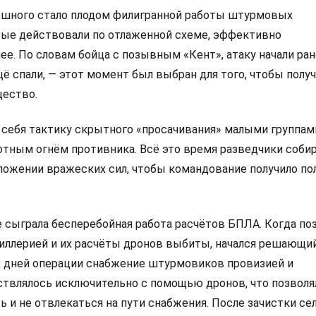
шного стало плодом филигранной работы штурмовых
рые действовали по отлаженной схеме, эффективно
е. По словам бойца с позывным «Кент», атаку начали ран
ё спали, — этот момент был выбран для того, чтобы полу
щество.
 себя тактику скрытного «просачивания» малыми группам
отным огнём противника. Всё это время разведчики соби
ожении вражеских сил, чтобы командование получило п
е сыграла бесперебойная работа расчётов БПЛА. Когда по
иллерией и их расчёты дронов выбиты, начался решающи
х дней операции снабжение штурмовиков провизией и
твлялось исключительно с помощью дронов, что позволя
 и не отвлекаться на пути снабжения. После зачистки сел