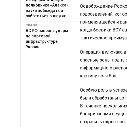
полковника «Алекса»:
Освобождение Роско
наука побеждать и
подразделений, кото
заботиться о людях
применявшейся и ране
04.08
когда боевики ВСУ ещ
ВС РФ нанесли удары
по портовой
тактическое преиму
инфраструктуре
Украины
Операция включала в
опасные зоны под пл
информацию о распол
картину поля боя.
Особую роль в успех
были обработаны арт
В течение нескольки
боеприпасами осущес
сохранять скрытность