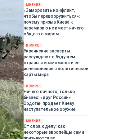
территориями Белгородской,
МНЕНИЕ
«Заморозить конфликт,
Брянской, Владимирской,
чтобы перевооружиться»:
Воронежской, Калужской,
почему призыв Киева к
Курской, Липецкой,
перемирию не имеет ничего
Орловской, Ростовской,
общего с миром
Рязанской, Самарской,
Смоленской, Тверской,
В МИРЕ
Тульской областей,
Украинские эксперты
Московского региона,
рассуждают о будущем
Республики Крым, Республики
страны и возможности её
Татарстан, Краснодарского
исчезновения с политической
края и над акваториями
карты мира
Азовского и Черного морей.
В МИРЕ
Ничего личного, только
бизнес: «друг России»
Эрдоган продает Киеву
наступательное оружие
МНЕНИЕ
От слов к делу: как
некоторые европейцы сами
признаются во