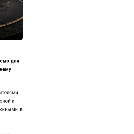
лемо для
днему
вителями
сной и
ожными, в