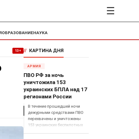
☰
Я
ОБРАЗОВАНИЕ
НАУКА
//
КАРТИНА ДНЯ
13+
о
АРМИЯ
ПВО РФ за ночь
уничтожила 153
украинских БПЛА над 17
регионами России
В течение прошедшей ночи
дежурными средствами ПВО
перехвачены и уничтожены
153 украинских беспилотных
летательных аппарата
самолетного типа над