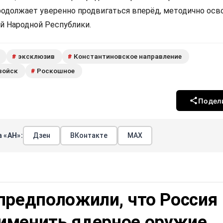
родолжает уверенно продвигаться вперёд, методично ос
 Народной Республики.
эксклюзив
Константиновское направление
#
#
войск
Роскошное
#
Подел
 «АН»:
Дзен
ВКонтакте
МАХ
предположили, что Россия
именить ядерное оружие