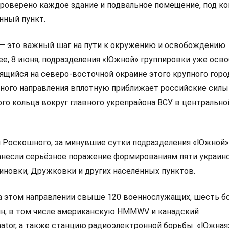
проверено каждое здание и подвальное помещение, под к
нный пункт.
— это важный шаг на пути к окружению и освобождению
ее, 8 июня, подразделения «Южной» группировки уже осв
ящийся на северо-восточной окраине этого крупного город
ного направления вплотную приближает российские силы
го кольца вокруг главного укрепрайона ВСУ в центрально
 Роскошного, за минувшие сутки подразделения «Южной»
анесли серьёзное поражение формированиям пяти украин
линовки, Дружковки и других населённых пунктов.
а этом направлении свыше 120 военнослужащих, шесть б
н, в том числе американскую HMMWV и канадский
ator, а также станцию радиоэлектронной борьбы. «Южная