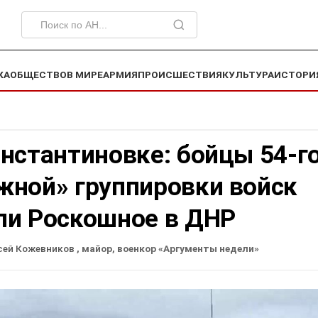
КА
ОБЩЕСТВО
В МИРЕ
АРМИЯ
ПРОИСШЕСТВИЯ
КУЛЬТУРА
ИСТОРИ
нстантиновке: бойцы 54-г
жной» группировки войск
ли Роскошное в ДНР
сей Кожевников
, майор, военкор «Аргументы недели»