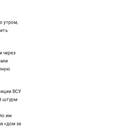
о утром,
чить
и через
рали
олную
зиции ВСУ
й штурм.
ло им
а «дом за