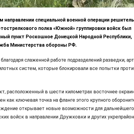
м направлении специальной военной операции решител
отострелкового полка «Южной» группировки войск был
ный пункт Роскошное Донецкой Народной Республики,
жба Министерства обороны РФ.
благодаря слаженной работе подразделений разведки, арт
илотных систем, которые блокировали все попытки прот
кт, расположенный в шести километрах восточнее окраи
н как ключевая точка на фланге этого крупного оборонит
обождение открывает новые возможности для дальнейшего
ких войск в направлении Дружковки и других укрепрайо