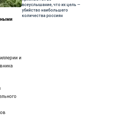
всеуслышание, что их цель —
убийство наибольшего
количества россиян
ьными
иллерии и
ивника
н
ельного
нов