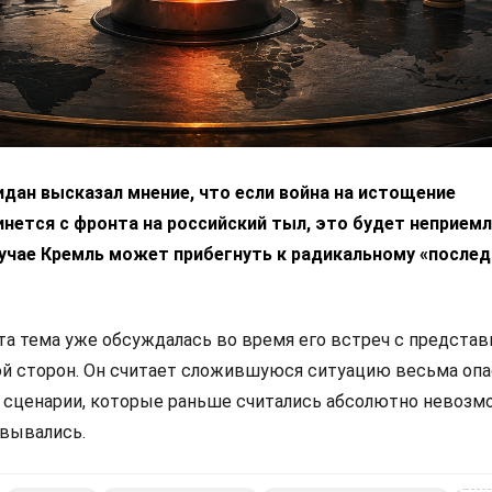
дан высказал мнение, что если война на истощение
нется с фронта на российский тыл, это будет неприем
лучае Кремль может прибегнуть к радикальному «после
эта тема уже обсуждалась во время его встреч с предста
ой сторон. Он считает сложившуюся ситуацию весьма опа
е сценарии, которые раньше считались абсолютно невозм
овывались.