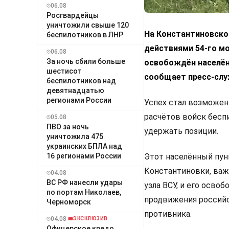
06.08
Росгвардейцы
уничтожили свыше 120
На Константиновско
беспилотников в ЛНР
действиями 54-го м
06.08
За ночь сбили больше
освобождён населён
шестисот
сообщает пресс-слу
беспилотников над
девятнадцатью
регионами России
Успех стал возможен 
расчётов войск бесп
05.08
ПВО за ночь
удержать позиции.
уничтожила 475
украинских БПЛА над
16 регионами России
Этот населённый пун
Константиновки, важе
04.08
ВС РФ нанесли удары
узла ВСУ, и его осв
по портам Николаев,
продвижения российс
Черноморск
противника.
04.08
ЭКСКЛЮЗИВ
Офицерское кредо