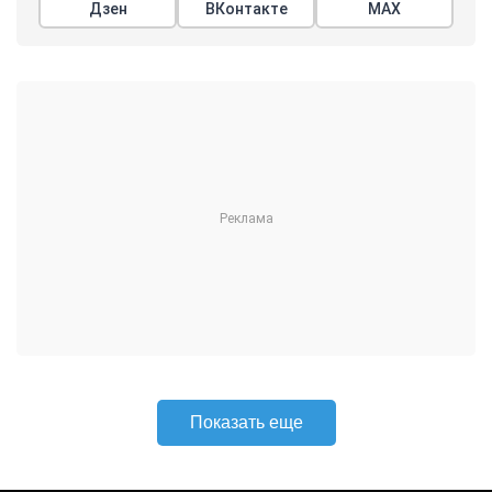
Дзен
ВКонтакте
МАХ
Показать еще
АРГУМЕНТЫ
НЕДЕЛИ
© 2026
Все права защищены
+7 (495) 981-68-36
anonline@argumenti.ru
ПОЛИТИКА
ЭКОНОМИКА
В МИРЕ
ОБЩЕСТВО
ШОУБИЗ
СПОРТ
ЗДОРОВЬЕ
ЛАЙФСТАЙЛ
ТУРИЗМ
КУЛЬТУРА
ПРАВОВЕД
ГОРОД М
САД-ОГОРОД
ИСТОРИЯ
ОБРАЗОВАНИЕ
АРМИЯ
ХАЙТЕК
СКАНДАЛ
Об издании
Главная
Все новости
Авторы
Новости партнеров