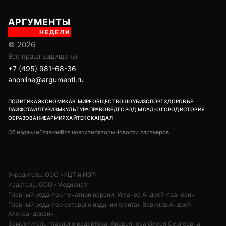
Учредитель: ООО «ИЦТ и ИЭТ»
Издатель: ООО «Медианет»
Главный редактор печатной версии: Угланов Андрей Иванович
Главный редактор сетевого издания (сайта): Вавилов Андрей
Александрович
Заместитель главного редактора: Аверьянова Олеся Сергеевна
Адрес редакции: 119002, г. Москва, ул. Арбат, д. 29, 1-й этаж, пом. IV,
комн. 2
18+
Возрастная категория сайта:
Редакция:
+7 (495) 981-68-36
/
anonline@argumenti.ru
Реклама в газете:
+7 (903) 777-11-14
Реклама на сайте:
kapkova@argumenti.ru
Свободное использование текстов, фото и видеоматериалов допускается
при условии обязательной гиперссылки на www.argumenti.ru.
Использование в печатных СМИ — только с письменного разрешения.
Сетевое издание «Аргументы недели». Реестровая запись ЭЛ № ФС77-
85253 от 10.05.2023.