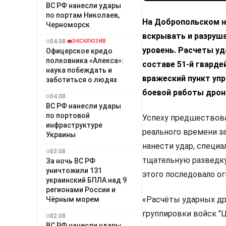
ВС РФ нанесли удары
по портам Николаев,
На Добропольском н
Черноморск
вскрывать и разруша
04.08
ЭКСКЛЮЗИВ
уровень. Расчеты у
Офицерское кредо
полковника «Алекса»:
составе 51-й гвард
наука побеждать и
вражеский пункт уп
заботиться о людях
боевой работы дрон
04.08
ВС РФ нанесли удары
по портовой
Успеху предшествова
инфраструктуре
реального времени з
Украины
нанести удар, специ
03.08
тщательную разведку
За ночь ВС РФ
уничтожили 131
этого последовало о
украинский БПЛА над 9
регионами России и
«Расчёты ударных др
Чёрным морем
группировки войск "
02.08
ВС РФ нанесли удары