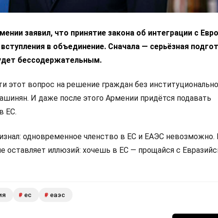
ении заявил, что принятие закона об интеграции с Ев
 вступления в объединение. Сначала — серьёзная подгот
удет бессодержательным.
 этот вопрос на решение граждан без институциональн
Пашинян. И даже после этого Армении придётся подавать
в ЕС.
изнал: одновременное членство в ЕС и ЕАЭС невозможно.
не оставляет иллюзий: хочешь в ЕС — прощайся с Евразий
ия
ес
еаэс
#
#