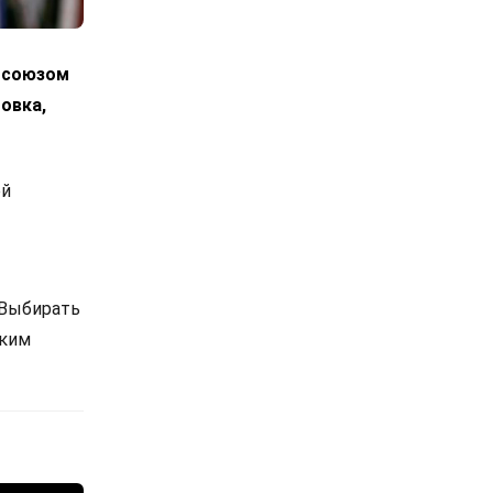
росоюзом
овка,
ой
 Выбирать
ским