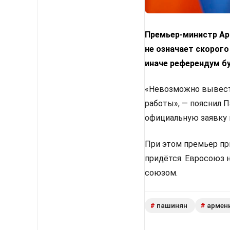
Премьер-министр Арм
не означает скорого
иначе референдум б
«Невозможно вывести
работы», — пояснил 
официальную заявку 
При этом премьер пр
придётся. Евросоюз 
союзом.
пашинян
армен
#
#