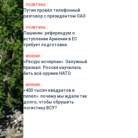
закупленное ранее оружие.
ПОЛИТИКА
Путин провёл телефонный
Также американская
разговор с президентом ОАЭ
администрация скидывает на
европейцев снабжение
ПОЛИТИКА
киевского режима оружием,
Пашинян: референдум о
которое стремится продавать
вступлении Армении в ЕС
всем новым снабженцам.
требует подготовки
Однако часто возникают
предположения о возможном
МНЕНИЕ
«сменщике» американцев на
«Ресурс исчерпан». Залужный
этом позорном посту.
признал: Россия научилась
Рассмотрим, кто же рвётся на
бить всё оружие НАТО
место «миротворцев».
МНЕНИЕ
«400 тысяч квадратов в
пепел»: почему мы ждали так
долго, чтобы обрушить
логистику ВСУ?