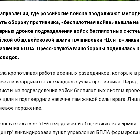
аправлении, где российские войска продолжают метод
ть оборону противника, «беспилотная война» вышла на
дарных дронов подразделения войск беспилотных систе
ейской общевойсковой армии группировки «Центр» ликв
равления БПЛА. Пресс-служба Минобороны поделилась 
оводов.
ла кропотливая работа военных разведчиков, которые в
асекли координаты «командного узла» противника. Перед 
алисты из подразделения войск беспилотных систем пров
 цели и подтвердили наличие там живой силы врага. Лиш
гневое поражение.
онов в составе 51-й гвардейской общевойсковой армии
Центр" ликвидировали пункт управления БПЛА формирован