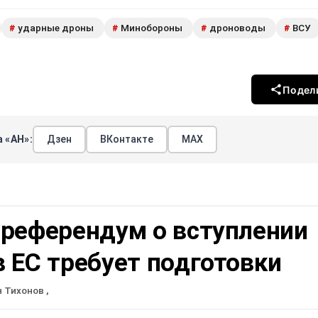
ударные дроны
Минобороны
дроноводы
ВСУ
#
#
#
#
Подел
 «АН»:
Дзен
ВКонтакте
МАХ
 референдум о вступлении
 ЕС требует подготовки
н Тихонов
,