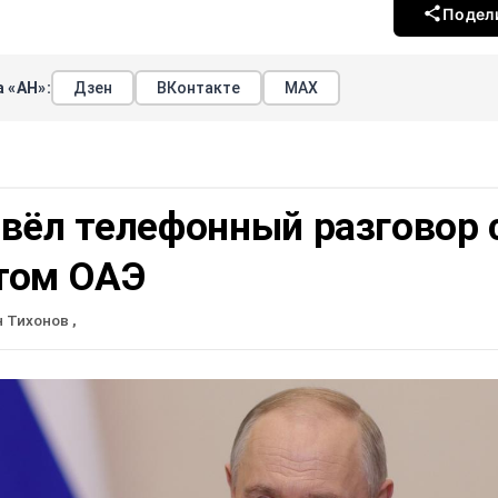
Подел
 «АН»:
Дзен
ВКонтакте
МАХ
вёл телефонный разговор 
том ОАЭ
н Тихонов
,