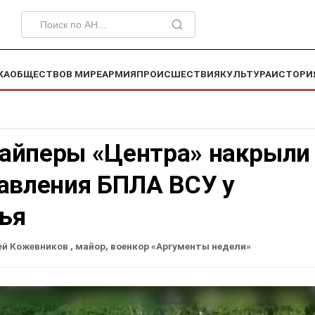
КА
ОБЩЕСТВО
В МИРЕ
АРМИЯ
ПРОИСШЕСТВИЯ
КУЛЬТУРА
ИСТОРИ
айперы «Центра» накрыли
равления БПЛА ВСУ у
ья
ей Кожевников
, майор, военкор «Аргументы недели»