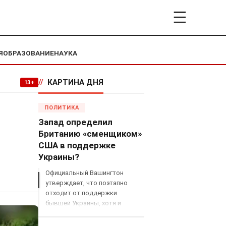
☰
Я
ОБРАЗОВАНИЕ
НАУКА
//
КАРТИНА ДНЯ
13+
ПОЛИТИКА
Запад определил
Британию «сменщиком»
США в поддержке
Украины?
Официальный Вашингтон
утверждает, что поэтапно
отходит от поддержки
бывшей Украины, хотя и
продолжает снабжать ВСУ
разведданными и поставлять