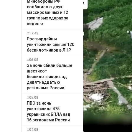
Минобороны РФ
сообщило о двух
массированных и 12
групповых ударах за
неделю
17:43
Росгвардейцы
уничтожили свыше 120
беспилотников в ЛНР
06.08
За ночь сбили больше
шестисот
беспилотников над
девятнадцатью
регионами России
05.08
ПВО за ночь
уничтожила 475
украинских БПЛА над
16 регионами России
04.08