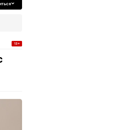
иться
13+
с