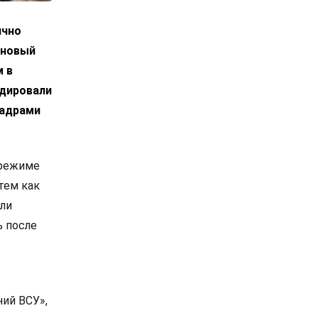
ично
 новый
м в
идировали
кадрами
 режиме
тем как
ели
ь после
ий ВСУ»,