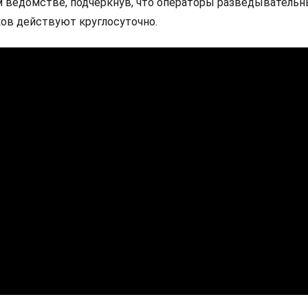
м ведомстве, подчеркнув, что операторы разведывательн
ов действуют круглосуточно.