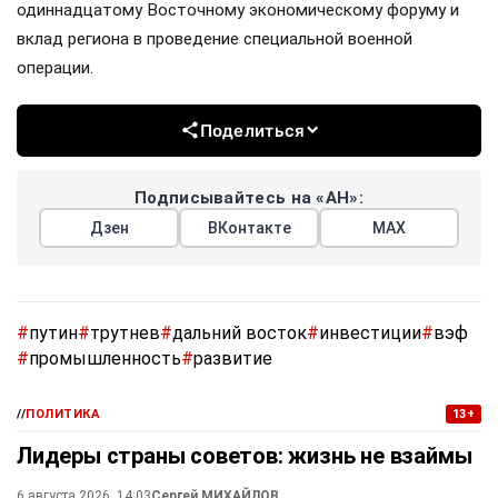
одиннадцатому Восточному экономическому форуму и
вклад региона в проведение специальной военной
операции.
Поделиться
Подписывайтесь на «АН»:
Дзен
ВКонтакте
МАХ
#
путин
#
трутнев
#
дальний восток
#
инвестиции
#
вэф
#
промышленность
#
развитие
//
ПОЛИТИКА
13+
Лидеры страны советов: жизнь не взаймы
6 августа 2026, 14:03
Сергей МИХАЙЛОВ