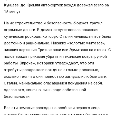
Кунцеве: до Кремля автокортеж вождя доезжал всего за
15 минут.
На их строительство и безопасность бюджет тратил
огромные деньги. В домах отсутствовала показная
купеческая роскошь, которую Сталин ненавидел: всё было
достойно и рационально. Никаких «золотых унитазов»,
никаких картин из Третьяковки или Эрмитажа на стенах. С
полов вождь приказал убрать и текинские ковры ручной
работы. Впрочем, историки утверждают, что эти
атрибуты раздражали вождя не столько роскошью,
сколько тем, что они полностью заглушали любые шаги.
Сталин, маниакально опасавшийся покушения на себя,
сделал это, конечно, лишь ради собственной
безопасности.
Все эти немалые расходы на особняки первого лица
страны были оправданы лишь тем, что вся обстановка в