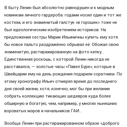
В быту Ленин был абсолютно равнодушен и к модным
новинкам личного гардероба: годами носил один и тот же
костюм, и его знаменитый галстук «в горошек» тоже не
был идеологическим изобретением историков. На
предложения сестры Марии Ильиничны купить ему хотя
бы новое пальто раздражённо обрывал её. Обожал свою
знаменитую, растиражированную на фото кепку…
Единственная роскошь, с которой Ленин никогда не
расставался, — золотые часы «Павел Буре», которые в
Швейцарии ему на день рождения подарили соратники. По
этому хронографу Ильич отмерял время до последнего
дня своей жизни, хотя, конечно, мог бы при желании
собрать коллекцию тикающих шедевров куда более
обширную и богатую, чем, например, у многих нынешних
вороватых мэров и начальников ГАИ…
Вообще Ленин при растиражированном образе «доброго