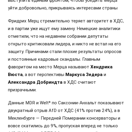
выступить единым фронтом, чтобы убедить Мерца
уйти добровольно, прикрываясь интересами страны
Фридрих Мерц стремительно теряет авторитет в ХДС,
и в партии уже ищут ему замену. Немецкие аналитики
отметили, что на недавнем собрании депутаты
открыто критиковали лидера, и никто не встал на его
защиту. Причинами стали плохие результаты опросов
и постоянные кадровые скандалы. Главным
фаворитом на место Мерца называют
Хендрика
Вюста
, а вот перспективы
Маркуса Зедера
и
Александра Добриндта
в ХДС считают
призрачными.
Данные MDR и Welt* по Саксонии-Анхальт показывают
двукратный отрыв AfD от ХДС (41% против 24%), а в
Мекленбурге — Передней Померании консерваторы и
вовсе скатились до 9%, пропуская вперед не только