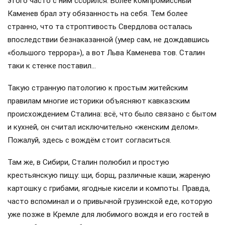
этого часто с ним ссорился. Более компромиссный
Каменев брал эту обязанность на себя. Тем более
странно, что та строптивость Свердлова осталась
впоследствии безнаказанной (умер сам, не дождавшись
«большого террора»), а вот Льва Каменева тов. Сталин
таки к стенке поставил…
Такую странную патологию к простым житейским
правилам многие историки объясняют кавказским
происхождением Сталина: всё, что было связано с бытом
и кухней, он считал исключительно «женским делом».
Пожалуй, здесь с вождём стоит согласиться.
Там же, в Сибири, Сталин полюбил и простую
крестьянскую пищу: щи, борщ, различные каши, жареную
картошку с грибами, ягодные кисели и компоты. Правда,
часто вспоминал и о привычной грузинской еде, которую
уже позже в Кремле для любимого вождя и его гостей в