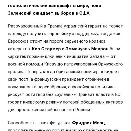
геополитический ландшафт в мире, пока
Зеленский ожидает выборов в США.
Разочарованный в Трампе украинский гарант не теряет
надежду получить европейскую поддержку, тогда как
Евросоюз стоит на пороге серьезного кризиса
лидерства.
Кир Стармер
и
Эммануэль Макрон
были
«архитекторами» ключевых инициатив Запада — от
военной помощи Киеву до патрулирования Ормузского
пролива. Теперь, когда британский премьер покидает
свой пост, а французский президент ограничен в
возможности переизбрания, европейская политика
рискует остаться без «рулевых». Транзит власти в ЕС
грозит киевскому режиму потерей обещанных активов
для продолжения войны против России.
Способность таких фигур, как
Фридрих Мерц
,
продолжить мнимую политическую стабильность на