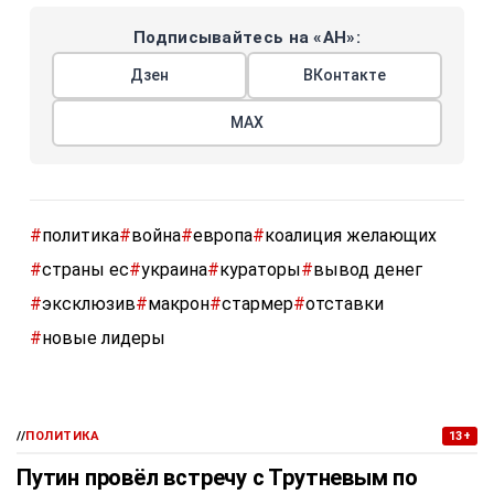
Подписывайтесь на «АН»:
Дзен
ВКонтакте
МАХ
#
политика
#
война
#
европа
#
коалиция желающих
#
страны ес
#
украина
#
кураторы
#
вывод денег
#
эксклюзив
#
макрон
#
стармер
#
отставки
#
новые лидеры
//
ПОЛИТИКА
13+
Путин провёл встречу с Трутневым по