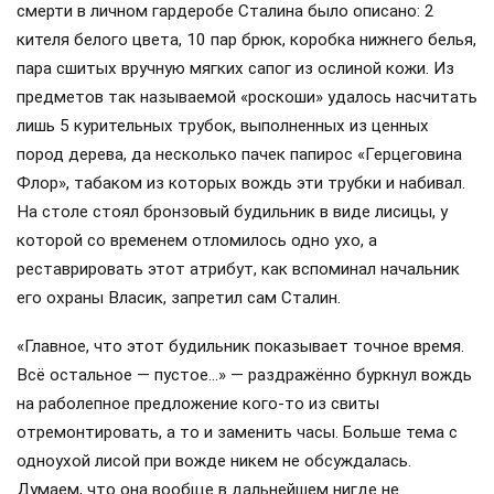
смерти в личном гардеробе Сталина было описано: 2
кителя белого цвета, 10 пар брюк, коробка нижнего белья,
пара сшитых вручную мягких сапог из ослиной кожи. Из
предметов так называемой «роскоши» удалось насчитать
лишь 5 курительных трубок, выполненных из ценных
пород дерева, да несколько пачек папирос «Герцеговина
Флор», табаком из которых вождь эти трубки и набивал.
На столе стоял бронзовый будильник в виде лисицы, у
которой со временем отломилось одно ухо, а
реставрировать этот атрибут, как вспоминал начальник
его охраны Власик, запретил сам Сталин.
«Главное, что этот будильник показывает точное время.
Всё остальное — пустое…» — раздражённо буркнул вождь
на раболепное предложение кого-то из свиты
отремонтировать, а то и заменить часы. Больше тема с
одноухой лисой при вожде никем не обсуждалась.
Думаем, что она вообще в дальнейшем нигде не