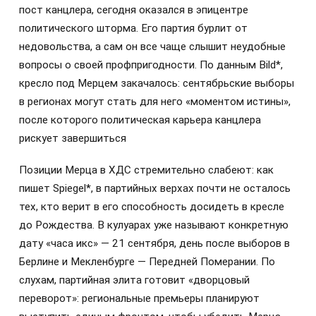
пост канцлера, сегодня оказался в эпицентре
политического шторма. Его партия бурлит от
недовольства, а сам он все чаще слышит неудобные
вопросы о своей профпригодности. По данным Bild*,
кресло под Мерцем закачалось: сентябрьские выборы
в регионах могут стать для него «моментом истины»,
после которого политическая карьера канцлера
рискует завершиться
Позиции Мерца в ХДС стремительно слабеют: как
пишет Spiegel*, в партийных верхах почти не осталось
тех, кто верит в его способность досидеть в кресле
до Рождества. В кулуарах уже называют конкретную
дату «часа икс» — 21 сентября, день после выборов в
Берлине и Мекленбурге — Передней Померании. По
слухам, партийная элита готовит «дворцовый
переворот»: региональные премьеры планируют