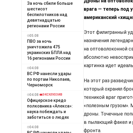
Дроны на оптоволо
За ночь сбили больше
врага — теперь под 
шестисот
беспилотников над
американский «хищни
девятнадцатью
регионами России
Этот филигранный уд
05.08
назначения легендар
ПВО за ночь
уничтожила 475
на оптоволоконной с
украинских БПЛА над
абсолютно невосприи
16 регионами России
картинка идет идеаль
04.08
ВС РФ нанесли удары
по портам Николаев,
На этот раз разведч
Черноморск
который охранял бро
04.08
ЭКСКЛЮЗИВ
техникой враг приго
Офицерское кредо
«полезным грузом». 
полковника «Алекса»:
наука побеждать и
дроны. Точечные поп
заботиться о людях
в пылающий факел и р
04.08
фронта.
ВС РФ нанесли удары