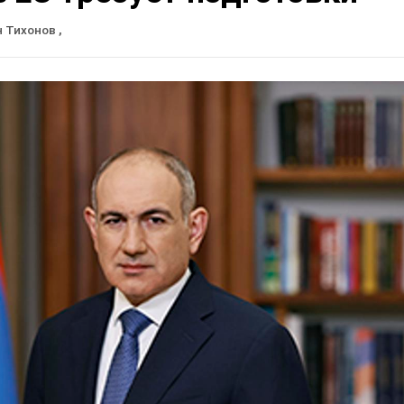
н Тихонов
,