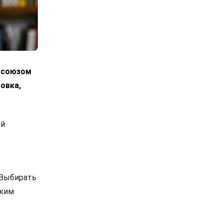
росоюзом
овка,
ой
 Выбирать
ским