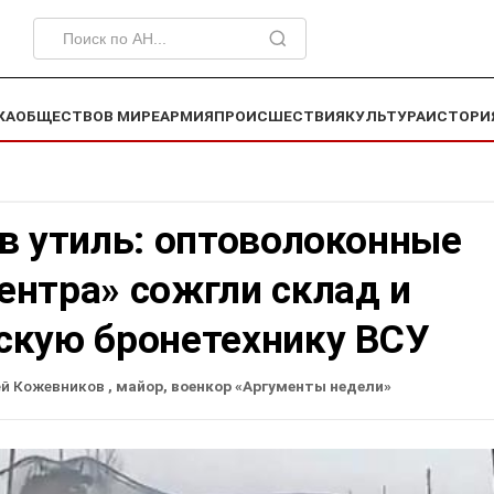
КА
ОБЩЕСТВО
В МИРЕ
АРМИЯ
ПРОИСШЕСТВИЯ
КУЛЬТУРА
ИСТОРИ
в утиль: оптоволоконные
ентра» сожгли склад и
скую бронетехнику ВСУ
ей Кожевников
, майор, военкор «Аргументы недели»