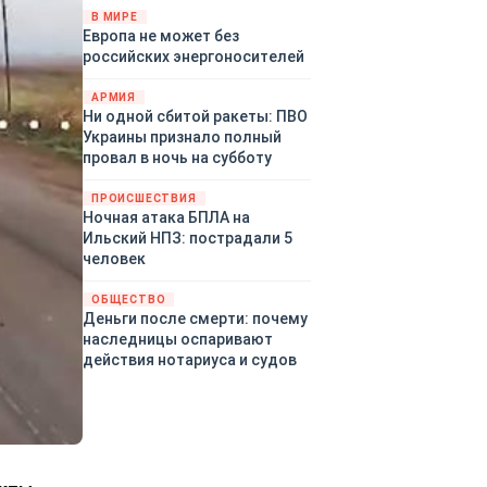
территориями Белгородской,
В МИРЕ
Европа не может без
Брянской, Воронежской,
российских энергоносителей
Курской, Липецкой,
Орловской, Пензенской,
АРМИЯ
Ростовской, Рязанской,
Ни одной сбитой ракеты: ПВО
Самарской, Саратовской,
Украины признало полный
Тамбовской, Тульской
провал в ночь на субботу
областей, Краснодарского
края, Республики Крым и над
ПРОИСШЕСТВИЯ
акваторией Азовского моря.
Ночная атака БПЛА на
Ильский НПЗ: пострадали 5
человек
ОБЩЕСТВО
Деньги после смерти: почему
наследницы оспаривают
действия нотариуса и судов