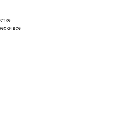
астке
чески все