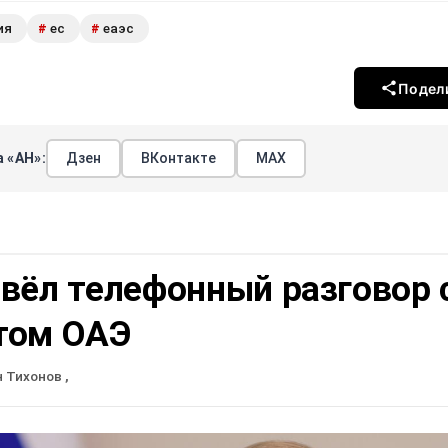
ия
ес
еаэс
#
#
Подел
 «АН»:
Дзен
ВКонтакте
МАХ
вёл телефонный разговор 
том ОАЭ
н Тихонов
,