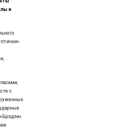
екты
клы и
льного
«птички»
и,
ипасами,
сте с
груженных
 ударные
 «Брэдли»
нии