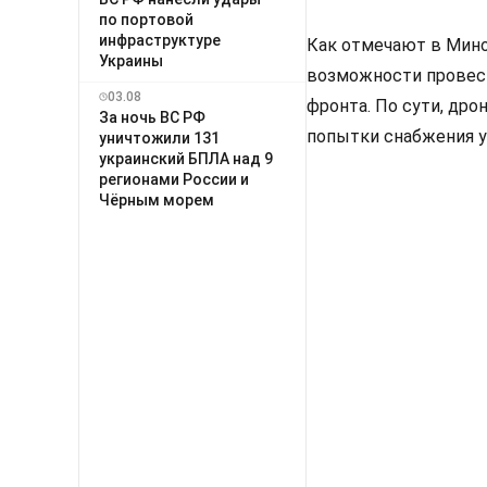
по портовой
инфраструктуре
Как отмечают в Мино
Украины
возможности провест
03.08
фронта. По сути, дро
За ночь ВС РФ
попытки снабжения у
уничтожили 131
украинский БПЛА над 9
регионами России и
Чёрным морем