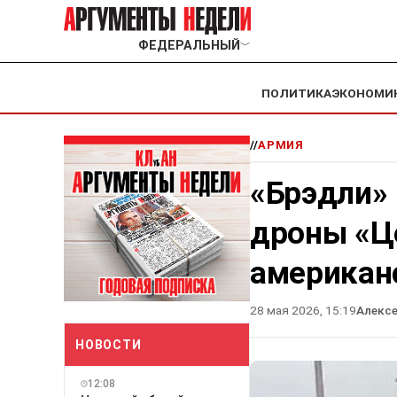
ФЕДЕРАЛЬНЫЙ
﹀
ПОЛИТИКА
ЭКОНОМИ
//
АРМИЯ
«Брэдли» 
дроны «Ц
американ
28 мая 2026, 15:19
Алекс
НОВОСТИ
12:08