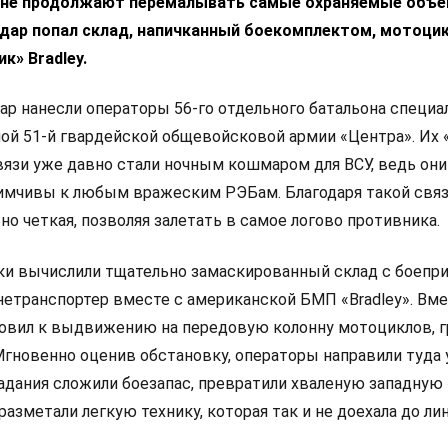
кне продолжают перемалывать самые охраняемые объ
удар попал склад, напичканный боекомплектом, мотоци
к» Bradley.
ар нанесли операторы 56-го отдельного батальона специа
ной 51-й гвардейской общевойсковой армии «Центра». Их 
вязи уже давно стали ночным кошмаром для ВСУ, ведь они
мчивы к любым вражеским РЭБам. Благодаря такой связ
но четкая, позволяя залетать в самое логово противника.
ики вычислили тщательно замаскированный склад с боепр
нетранспортер вместе с американской БМП «Bradley». Вме
товил к выдвижению на передовую колонну мотоциклов, 
Мгновенно оценив обстановку, операторы направили туда
адания сложили боезапас, превратили хваленую западную
азметали легкую технику, которая так и не доехала до ли