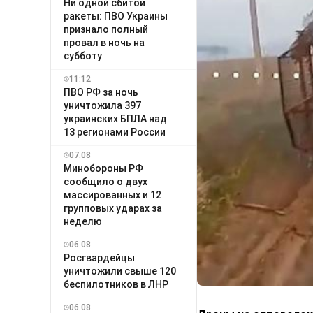
Ни одной сбитой
ракеты: ПВО Украины
признало полный
провал в ночь на
субботу
11:12
ПВО РФ за ночь
уничтожила 397
украинских БПЛА над
13 регионами России
07.08
Минобороны РФ
сообщило о двух
массированных и 12
групповых ударах за
неделю
06.08
Росгвардейцы
уничтожили свыше 120
беспилотников в ЛНР
06.08