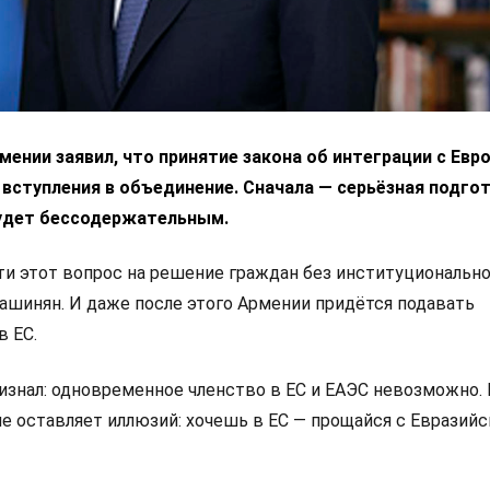
ении заявил, что принятие закона об интеграции с Ев
 вступления в объединение. Сначала — серьёзная подгот
удет бессодержательным.
 этот вопрос на решение граждан без институциональн
Пашинян. И даже после этого Армении придётся подавать
в ЕС.
изнал: одновременное членство в ЕС и ЕАЭС невозможно.
не оставляет иллюзий: хочешь в ЕС — прощайся с Евразий