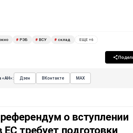
окно
РЭБ
ВСУ
склад
#
#
#
ЕЩЕ +6
Подел
 «АН»:
Дзен
ВКонтакте
МАХ
 референдум о вступлении
 ЕС требует подготовки