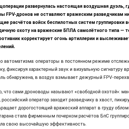
ецоперации развернулась настоящая воздушная дуэль, г
ры FPV-дронов не оставляют вражеским разведчикам н
щие расчётов войск беспилотных систем группировки в
дичную охоту на вражеские БПЛА самолётного типа — т
ротивник корректирует огонь артиллерии и выслеживае
лений.
до автоматизма: операторы в постоянном режиме отсле
у, фиксируя характерный звук и визуальную сигнатуру в
цель обнаружена, в воздух взмывает дежурный FPV-перехв
о, что сами дроноводы называют «свободной охотой»: ма
 российский оператор заходит разведчику в хвост, пикир
ращает дорогостоящий вражеский аппарат в груду обломк
тарана стала фирменным почерком расчётов БпС группир
зала свою высочайшую эффективность.