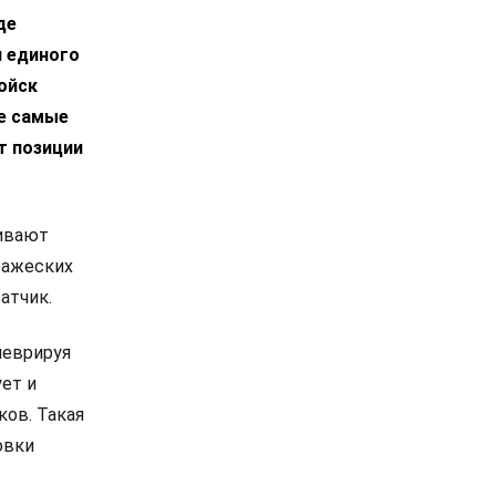
де
и единого
ойск
е самые
т позиции
живают
ражеских
атчик.
неврируя
ует и
ов. Такая
овки