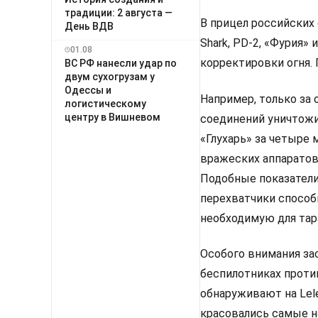
традиции: 2 августа —
В прицел российских
День ВДВ
Shark, PD-2, «Фурия»
01.08
корректировки огня.
ВС РФ нанесли удар по
двум сухогрузам у
Одессы и
Например, только за
логистическому
центру в Вишневом
соединений уничтожи
«Глухарь» за четыре
вражеских аппаратов
Подобные показатели
перехватчики способ
необходимую для тар
Особого внимания за
беспилотниках проти
обнаруживают на Lele
красовались самые н