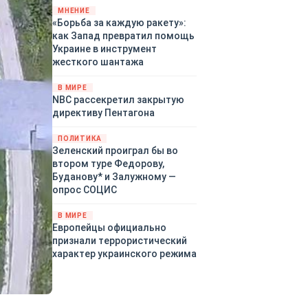
«страны 404» в следующем
МНЕНИЕ
«Борьба за каждую ракету»:
году. Однако киевские
как Запад превратил помощь
временщики не торопятся
Украине в инструмент
заключать мир - ведь есть
жесткого шантажа
поддержка в ЕС.
Политический кризис в
В МИРЕ
Британии и Германии, выборы
NBC рассекретил закрытую
во Франции могут полностью
директиву Пентагона
изменить геополитический
ландшафт в мире, пока
ПОЛИТИКА
Зеленский ожидает выборов
Зеленский проиграл бы во
в США.
втором туре Федорову,
Буданову* и Залужному —
опрос СОЦИС
В МИРЕ
Европейцы официально
признали террористический
характер украинского режима