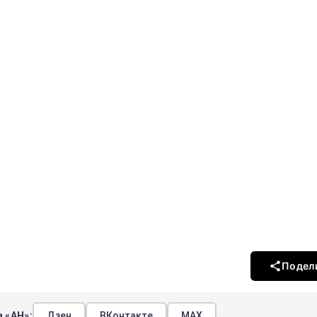
Подел
 «АН»:
Дзен
ВКонтакте
МАХ