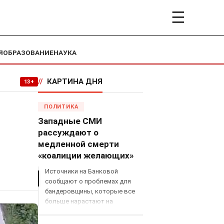
☰
Я
ОБРАЗОВАНИЕ
НАУКА
//
КАРТИНА ДНЯ
13+
ПОЛИТИКА
Западные СМИ
рассуждают о
медленной смерти
«коалиции желающих»
Источники на Банковой
сообщают о проблемах для
бандеровщины, которые все
больше нарастают на
международном поле, что
сильно ударит по позициям