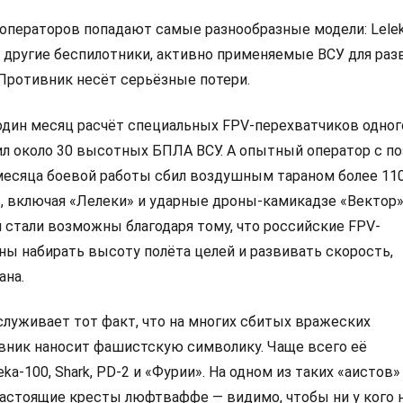
 операторов попадают самые разнообразные модели: Lelek
 и другие беспилотники, активно применяемые ВСУ для раз
 Противник несёт серьёзные потери.
 один месяц расчёт специальных FPV-перехватчиков одног
л около 30 высотных БПЛА ВСУ. А опытный оператор с 
 месяца боевой работы сбил воздушным тараном более 11
, включая «Лелеки» и ударные дроны-камикадзе «Вектор»
 стали возможны благодаря тому, что российские FPV-
ны набирать высоту полёта целей и развивать скорость,
ана.
служивает тот факт, что на многих сбитых вражеских
вник наносит фашистскую символику. Чаще всего её
ka-100, Shark, PD-2 и «Фурии». На одном из таких «аистов»
астоящие кресты люфтваффе — видимо, чтобы ни у кого 