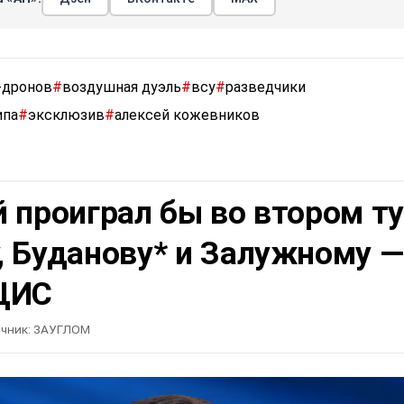
-дронов
#
воздушная дуэль
#
всу
#
разведчики
ипа
#
эксклюзив
#
алексей кожевников
 проиграл бы во втором т
, Буданову* и Залужному —
ЦИС
чник:
ЗАУГЛОМ