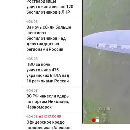
Росгвардейцы
уничтожили свыше 120
беспилотников в ЛНР
06.08
За ночь сбили больше
шестисот
беспилотников над
девятнадцатью
регионами России
05.08
ПВО за ночь
уничтожила 475
украинских БПЛА над
16 регионами России
04.08
ВС РФ нанесли удары
по портам Николаев,
Черноморск
04.08
ЭКСКЛЮЗИВ
Офицерское кредо
полковника «Алекса»: