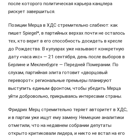
после которого политическая карьера канцлера
рискует завершиться.
Позиции Мерца в ХДС стремительно слабеют: как
пишет Spiegel*, в партийных верхах почти не осталось
тех, кто верит в его способность досидеть в кресле
до Рождества. В кулуарах уже называют конкретную
дату «часа икс» — 21 сентября, день после выборов в
Берлине и Мекленбурге — Передней Померании. По
слухам, партийная элита готовит «дворцовый
переворот»: региональные премьеры планируют
выступить единым фронтом, чтобы убедить Мерца
уйти добровольно, прикрываясь интересами страны.
Фридрих Мерц стремительно теряет авторитет в ХДС,
и в партии уже ищут ему замену. Немецкие аналитики
отметили, что на недавнем собрании депутаты
открыто критиковали лидера, и никто не встал на его