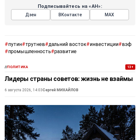
Подписывайтесь на «АН»:
Дзен
ВКонтакте
МАХ
#
путин
#
трутнев
#
дальний восток
#
инвестиции
#
вэф
#
промышленность
#
развитие
//
ПОЛИТИКА
13+
Лидеры страны советов: жизнь не взаймы
6 августа 2026, 14:03
Сергей МИХАЙЛОВ