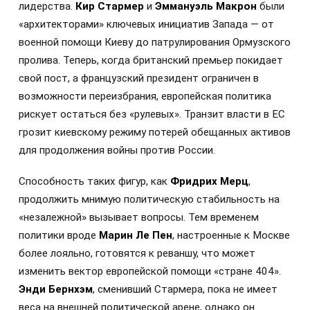
лидерства.
Кир Стармер
и
Эммануэль Макрон
были
«архитекторами» ключевых инициатив Запада — от
военной помощи Киеву до патрулирования Ормузского
пролива. Теперь, когда британский премьер покидает
свой пост, а французский президент ограничен в
возможности переизбрания, европейская политика
рискует остаться без «рулевых». Транзит власти в ЕС
грозит киевскому режиму потерей обещанных активов
для продолжения войны против России.
Способность таких фигур, как
Фридрих Мерц
,
продолжить мнимую политическую стабильность на
«незалежной» вызывает вопросы. Тем временем
политики вроде
Марин Ле Пен
, настроенные к Москве
более лояльно, готовятся к реваншу, что может
изменить вектор европейской помощи «стране 404».
Энди Бернхэм
, сменивший Стармера, пока не имеет
веса на внешней политической арене, однако он