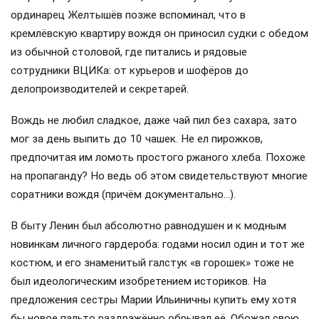
ординарец Желтышёв позже вспоминал, что в
кремлёвскую квартиру вождя он приносил судки с обедом
из обычной столовой, где питались и рядовые
сотрудники ВЦИКа: от курьеров и шофёров до
делопроизводителей и секретарей.
Вождь не любил сладкое, даже чай пил без сахара, зато
мог за день выпить до 10 чашек. Не ел пирожков,
предпочитая им ломоть простого ржаного хлеба. Похоже
на пропаганду? Но ведь об этом свидетельствуют многие
соратники вождя (причём документально…).
В быту Ленин был абсолютно равнодушен и к модным
новинкам личного гардероба: годами носил один и тот же
костюм, и его знаменитый галстук «в горошек» тоже не
был идеологическим изобретением историков. На
предложения сестры Марии Ильиничны купить ему хотя
бы новое пальто раздражённо обрывал её. Обожал свою