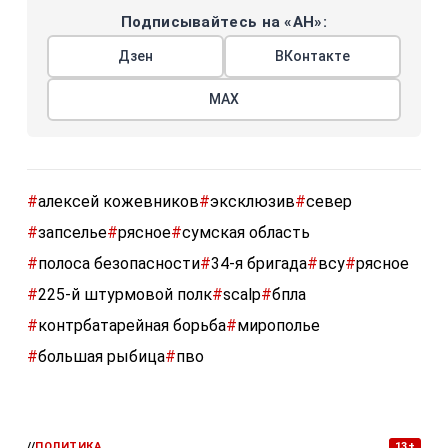
Подписывайтесь на «АН»:
Дзен
ВКонтакте
МАХ
#
алексей кожевников
#
эксклюзив
#
север
#
запселье
#
рясное
#
сумская область
#
полоса безопасности
#
34-я бригада
#
всу
#
рясное
#
225-й штурмовой полк
#
scalp
#
бпла
#
контрбатарейная борьба
#
мирополье
#
большая рыбица
#
пво
//
ПОЛИТИКА
13+