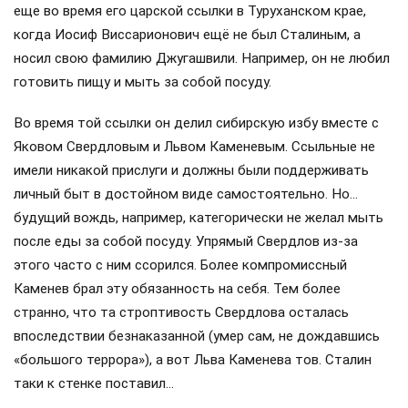
еще во время его царской ссылки в Туруханском крае,
когда Иосиф Виссарионович ещё не был Сталиным, а
носил свою фамилию Джугашвили. Например, он не любил
готовить пищу и мыть за собой посуду.
Во время той ссылки он делил сибирскую избу вместе с
Яковом Свердловым и Львом Каменевым. Ссыльные не
имели никакой прислуги и должны были поддерживать
личный быт в достойном виде самостоятельно. Но…
будущий вождь, например, категорически не желал мыть
после еды за собой посуду. Упрямый Свердлов из-за
этого часто с ним ссорился. Более компромиссный
Каменев брал эту обязанность на себя. Тем более
странно, что та строптивость Свердлова осталась
впоследствии безнаказанной (умер сам, не дождавшись
«большого террора»), а вот Льва Каменева тов. Сталин
таки к стенке поставил…