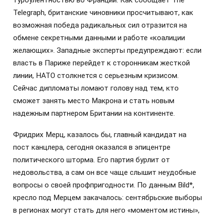
турбулентностью во Франции. Как сообщает The
Telegraph, британские чиновники просчитывают, как
возможная победа радикальных сил отразится на
обмене секретными данными и работе «коалиции
желающих». Западные эксперты предупреждают: если
власть в Париже перейдет к сторонникам жесткой
линии, НАТО столкнется с серьезным кризисом.
Сейчас дипломаты ломают голову над тем, кто
сможет занять место Макрона и стать новым
надежным партнером Британии на континенте.
Фридрих Мерц, казалось бы, главный кандидат на
пост канцлера, сегодня оказался в эпицентре
политического шторма. Его партия бурлит от
недовольства, а сам он все чаще слышит неудобные
вопросы о своей профпригодности. По данным Bild*,
кресло под Мерцем закачалось: сентябрьские выборы
в регионах могут стать для него «моментом истины»,