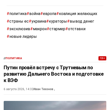
#
политика
#
война
#
европа
#
коалиция желающих
#
страны ес
#
украина
#
кураторы
#
вывод денег
#
эксклюзив
#
макрон
#
стармер
#
отставки
#
новые лидеры
//
ПОЛИТИКА
13+
Путин провёл встречу с Трутневым по
развитию Дальнего Востока и подготовке
к ВЭФ
6 августа 2026, 14:32
Иван Тихонов
,