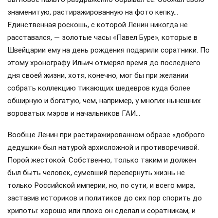
знаменитую, растиражированную на фото кепку…
Единственная роскошь, с которой Ленин никогда не
расставался, — золотые часы «Павел Буре», которые в
Швейцарии ему на день рождения подарили соратники. По
этому хронографу Ильич отмерял время до последнего
дня своей жизни, хотя, конечно, мог бы при желании
собрать коллекцию тикающих шедевров куда более
обширную и богатую, чем, например, у многих нынешних
вороватых мэров и начальников ГАИ…
Вообще Ленин при растиражированном образе «доброго
дедушки» был натурой архисложной и противоречивой.
Порой жестокой. Собственно, только таким и должен
был быть человек, сумевший перевернуть жизнь не
только Российской империи, но, по сути, и всего мира,
заставив историков и политиков до сих пор спорить до
хрипоты: хорошо или плохо он сделал и соратникам, и