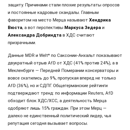
защиту. Причинами стали плохие результаты опросов
и постоянные кадровые скандалы. Главным
фаворитом на место Мерца называют
Хендрика
Вюста
, а вот перспективы
Маркуса Зедера
и
Александра Добриндта
в ХДС считают
призрачными.
Данные MDR и Welt* по Саксонии-Анхальт показывают
двукратный отрыв AfD от ХДС (41% против 24%), а в
Мекленбурге — Передней Померании консерваторы и
вовсе скатились до 9%, пропуская вперед не только
AfD (36%), но и СДПГ. Общегерманские рейтинги
подтверждают тренд: по информации Reuters, AfD
обходит блок ХДС/ХСС, а деятельность Мерца
одобряют лишь 15% граждан. При этом Мерц —
далеко не единственный политический лидер, чья
репутация сегодня вызывает вопросы.