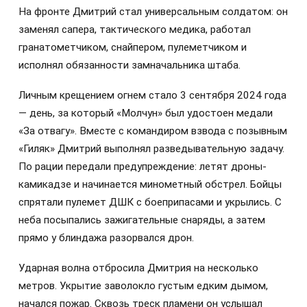
На фронте Дмитрий стал универсальным солдатом: он
заменял сапера, тактического медика, работал
гранатометчиком, снайпером, пулеметчиком и
исполнял обязанности замначальника штаба.
Личным крещением огнем стало 3 сентября 2024 года
— день, за который «Молчун» был удостоен медали
«За отвагу». Вместе с командиром взвода с позывным
«Гиляк» Дмитрий выполнял разведывательную задачу.
По рации передали предупреждение: летят дроны-
камикадзе и начинается минометный обстрел. Бойцы
спрятали пулемет ДШК с боеприпасами и укрылись. С
неба посыпались зажигательные снаряды, а затем
прямо у блиндажа разорвался дрон.
Ударная волна отбросила Дмитрия на несколько
метров. Укрытие заволокло густым едким дымом,
начался пожар. Сквозь треск пламени он услышал