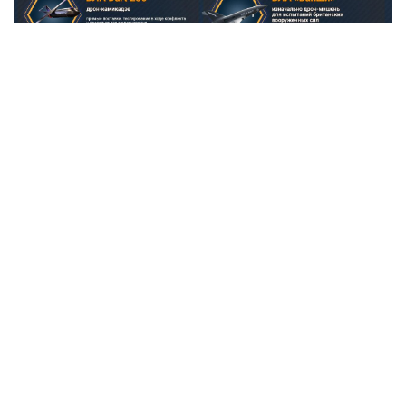
Фото: скрин ТГ-канала РЫБАРЬ
Давайте повторим прописную истину: создание
противоракет для борьбы с баллистикой — это не
«гаражная» сборка дрона на коленке. Это сложнейший
высокотехнологичный цикл, который невозможно
ускорить по щелчку пальцев, ведь здесь важна каждая
деталь и каждый этап производства.
Любой, кто следит за рынком вооружений, не мог не
заметить странную закономерность: контракты