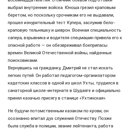
восемнадцатилетия. Отличник боевой подготовки
выбрал внутренние войска. Юноша грезил краповым
беретом, но поскольку срочникам его не выдавали,
прошел изнурительный тест Купера, заслужив бело-
краповую тельняшку и шеврон. Военная специальность
сапера, взрывника и водителя спецмашин привела его к
опасной работе — он обезвреживал боеприпасы
времен Великой Отечественной войны, найденные
поисковиками.
Вернувшись на гражданку, Дмитрий не стал искать
легких путей. Он работал педагогом-организатором
кадетских классов в одной из школ Ухты, трудился в
санаторной школе-интернате в Шудаяге и официально
принял казачью присягу в станице «Ухтинская».
Не будучи потомственным казаком по крови, он
осознанно впитал дух служения Отечеству. Позже
была служба в полиции, звание лейтенанта, работа