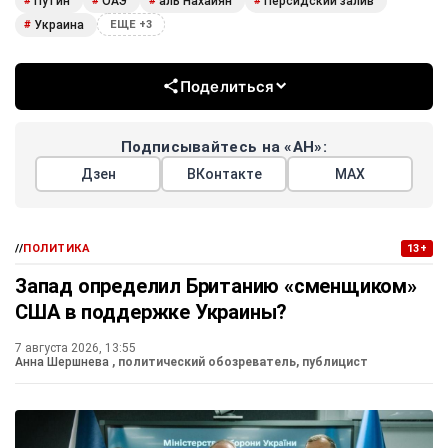
Путин
ОАЭ
аль Нахайян
Персидский залив
#
#
#
#
Украина
#
ЕЩЕ +3
Поделиться
Подписывайтесь на «АН»:
Дзен
ВКонтакте
МАХ
//
ПОЛИТИКА
13+
Запад определил Британию «сменщиком»
США в поддержке Украины?
7 августа 2026, 13:55
Анна Шершнева
, политический обозреватель, публицист