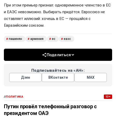
При этом премьер признал: одновременное членство в ЕС
и ЕАЭС невозможно. Выбирать придётся. Евросоюз не
оставляет иллюзий: хочешь в ЕС — прощайся с
Евразийским союзом.
пашинян
армения
ес
еаэс
#
#
#
#
Поделиться
Подписывайтесь на «АН»:
Дзен
ВКонтакте
МАХ
//
ПОЛИТИКА
13+
Путин провёл телефонный разговор с
президентом ОАЭ