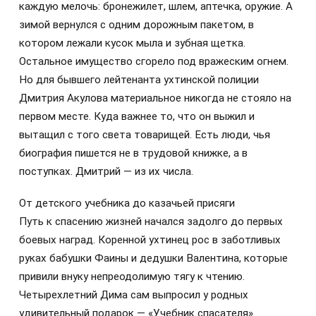
каждую мелочь: бронежилет, шлем, аптечка, оружие. А
зимой вернулся с одним дорожным пакетом, в
котором лежали кусок мыла и зубная щетка.
Остальное имущество сгорело под вражеским огнем.
Но для бывшего лейтенанта ухтинской полиции
Дмитрия Акулова материальное никогда не стояло на
первом месте. Куда важнее то, что он выжил и
вытащил с того света товарищей. Есть люди, чья
биография пишется не в трудовой книжке, а в
поступках. Дмитрий — из их числа.
От детского учебника до казачьей присяги
Путь к спасению жизней начался задолго до первых
боевых наград. Коренной ухтинец рос в заботливых
руках бабушки Фаины и дедушки Валентина, которые
привили внуку непреодолимую тягу к чтению.
Четырехлетний Дима сам выпросил у родных
удивительный подарок — «Учебник спасателя».