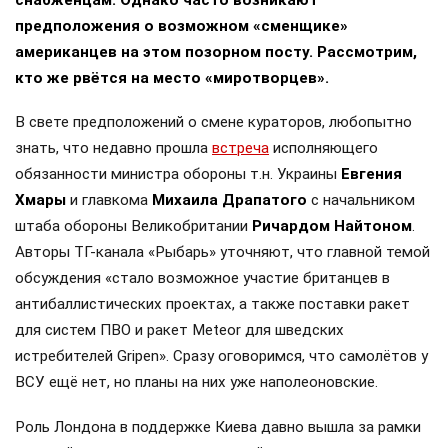
снабженцам. Однако часто возникают
предположения о возможном «сменщике»
американцев на этом позорном посту. Рассмотрим,
кто же рвётся на место «миротворцев».
В свете предположений о смене кураторов, любопытно
знать, что недавно прошла
встреча
исполняющего
обязанности министра обороны т.н. Украины
Евгения
Хмары
и главкома
Михаила Драпатого
с начальником
штаба обороны Великобритании
Ричардом Найтоном
.
Авторы ТГ-канала «Рыбарь» уточняют, что главной темой
обсуждения «стало возможное участие британцев в
антибаллистических проектах, а также поставки ракет
для систем ПВО и ракет Meteor для шведских
истребителей Gripen». Сразу оговоримся, что самолётов у
ВСУ ещё нет, но планы на них уже наполеоновские.
Роль Лондона в поддержке Киева давно вышла за рамки