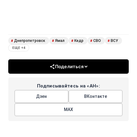
Днепропетровск
Ямал
Кедр
СВО
ВСУ
#
#
#
#
#
ЕЩЕ +4
Поделиться
Подписывайтесь на «АН»:
Дзен
ВКонтакте
МАХ