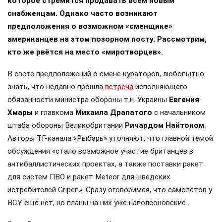
которое стремится продавать всем новым
снабженцам. Однако часто возникают
предположения о возможном «сменщике»
американцев на этом позорном посту. Рассмотрим,
кто же рвётся на место «миротворцев».
В свете предположений о смене кураторов, любопытно
знать, что недавно прошла
встреча
исполняющего
обязанности министра обороны т.н. Украины
Евгения
Хмары
и главкома
Михаила Драпатого
с начальником
штаба обороны Великобритании
Ричардом Найтоном
.
Авторы ТГ-канала «Рыбарь» уточняют, что главной темой
обсуждения «стало возможное участие британцев в
антибаллистических проектах, а также поставки ракет
для систем ПВО и ракет Meteor для шведских
истребителей Gripen». Сразу оговоримся, что самолётов у
ВСУ ещё нет, но планы на них уже наполеоновские.