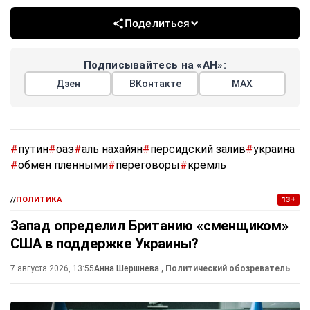
Поделиться
Подписывайтесь на «АН»:
Дзен
ВКонтакте
МАХ
#
путин
#
оаэ
#
аль нахайян
#
персидский залив
#
украина
#
обмен пленными
#
переговоры
#
кремль
//
ПОЛИТИКА
13+
Запад определил Британию «сменщиком»
США в поддержке Украины?
7 августа 2026, 13:55
Анна Шершнева
, Политический обозреватель