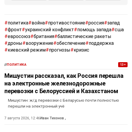
#
политика
#
война
#
противостояние
#
россия
#
запад
#
фронт
#
украинский конфликт
#
помощь запада
#
сша
#
евросоюз
#
британия
#
баллистические ракеты
#
дроны
#
вооружение
#
обеспечение
#
поддержка
#
киевский режим
#
прогнозы
#
кризис
//
ПОЛИТИКА
13+
Мишустин рассказал, как Россия перешла
на электронные железнодорожные
перевозки с Белоруссией и Казахстаном
Мишустин: ж/д перевозки с Беларусью почти полностью
перешли на электронный учё
7 августа 2026, 12:46
Иван Тихонов
,