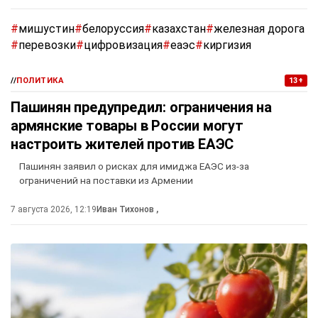
#
мишустин
#
белоруссия
#
казахстан
#
железная дорога
#
перевозки
#
цифровизация
#
еаэс
#
киргизия
//
ПОЛИТИКА
13+
Пашинян предупредил: ограничения на
армянские товары в России могут
настроить жителей против ЕАЭС
Пашинян заявил о рисках для имиджа ЕАЭС из-за
ограничений на поставки из Армении
7 августа 2026, 12:19
Иван Тихонов
,