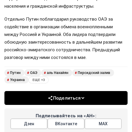
населения и гражданской инфраструктуры.
Отдельно Путин поблагодарил руководство ОАЭ за
содействие в организации обмена военнопленными
между Россией и Украиной. Оба лидера подтвердили
обоюдную заинтересованность в дальнейшем развитии
российско-эмиратского сотрудничества. Предыдущий
разговор между ними состоялся в мае.
Путин
ОАЭ
аль Нахайян
Персидский залив
#
#
#
#
Украина
#
ЕЩЕ +3
Поделиться
Подписывайтесь на «АН»:
Дзен
ВКонтакте
МАХ