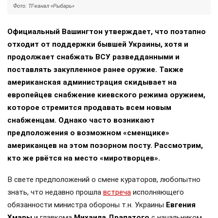
Фото: ТГ-канал «Рыбарь»
Официальный Вашингтон утверждает, что поэтапно
отходит от поддержки бывшей Украины, хотя и
продолжает снабжать ВСУ разведданными и
поставлять закупленное ранее оружие. Также
американская администрация скидывает на
европейцев снабжение киевского режима оружием,
которое стремится продавать всем новым
снабженцам. Однако часто возникают
предположения о возможном «сменщике»
американцев на этом позорном посту. Рассмотрим,
кто же рвётся на место «миротворцев».
В свете предположений о смене кураторов, любопытно
знать, что недавно прошла
встреча
исполняющего
обязанности министра обороны т.н. Украины
Евгения
Хмары
и главкома
Михаила Драпатого
с начальником