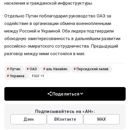
населения и гражданской инфраструктуры.
Отдельно Путин поблагодарил руководство ОАЭ за
содействие в организации обмена военнопленными
между Россией и Украиной. Оба лидера подтвердили
обоюдную заинтересованность в дальнейшем развитии
российско-эмиратского сотрудничества. Предыдущий
разговор между ними состоялся в мае.
Путин
ОАЭ
аль Нахайян
Персидский залив
#
#
#
#
Украина
#
ЕЩЕ +3
Поделиться
Подписывайтесь на «АН»:
Дзен
ВКонтакте
МАХ