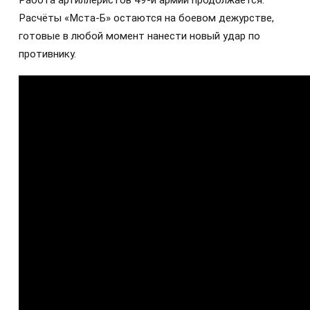
Работа артиллеристов 49-й армии продолжается.
Расчёты «Мста-Б» остаются на боевом дежурстве,
готовые в любой момент нанести новый удар по
противнику.