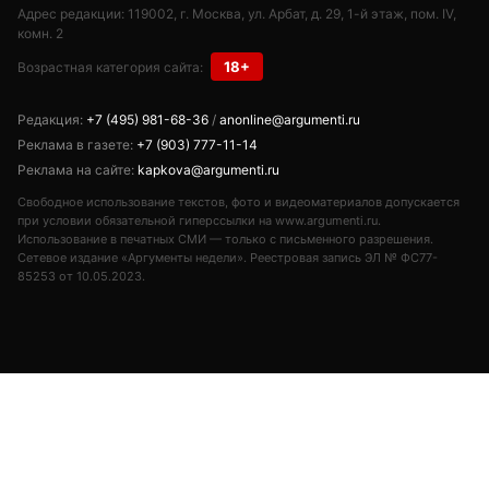
Адрес редакции: 119002, г. Москва, ул. Арбат, д. 29, 1-й этаж, пом. IV,
комн. 2
18+
Возрастная категория сайта:
Редакция:
+7 (495) 981-68-36
/
anonline@argumenti.ru
Реклама в газете:
+7 (903) 777-11-14
Реклама на сайте:
kapkova@argumenti.ru
Свободное использование текстов, фото и видеоматериалов допускается
при условии обязательной гиперссылки на www.argumenti.ru.
Использование в печатных СМИ — только с письменного разрешения.
Сетевое издание «Аргументы недели». Реестровая запись ЭЛ № ФС77-
85253 от 10.05.2023.