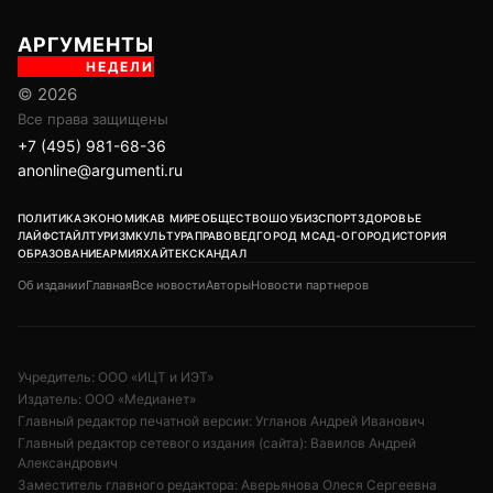
АРГУМЕНТЫ
НЕДЕЛИ
© 2026
Все права защищены
+7 (495) 981-68-36
anonline@argumenti.ru
ПОЛИТИКА
ЭКОНОМИКА
В МИРЕ
ОБЩЕСТВО
ШОУБИЗ
СПОРТ
ЗДОРОВЬЕ
ЛАЙФСТАЙЛ
ТУРИЗМ
КУЛЬТУРА
ПРАВОВЕД
ГОРОД М
САД-ОГОРОД
ИСТОРИЯ
ОБРАЗОВАНИЕ
АРМИЯ
ХАЙТЕК
СКАНДАЛ
Об издании
Главная
Все новости
Авторы
Новости партнеров
Учредитель: ООО «ИЦТ и ИЭТ»
Издатель: ООО «Медианет»
Главный редактор печатной версии: Угланов Андрей Иванович
Главный редактор сетевого издания (сайта): Вавилов Андрей
Александрович
Заместитель главного редактора: Аверьянова Олеся Сергеевна