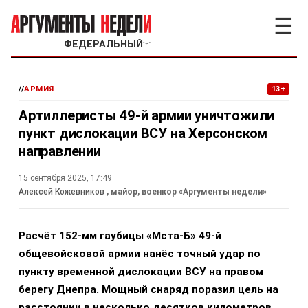
☰
ФЕДЕРАЛЬНЫЙ
﹀
//
АРМИЯ
13+
Артиллеристы 49-й армии уничтожили
пункт дислокации ВСУ на Херсонском
направлении
15 сентября 2025, 17:49
Алексей Кожевников
, майор, военкор «Аргументы недели»
Расчёт 152-мм гаубицы «Мста-Б» 49-й
общевойсковой армии нанёс точный удар по
пункту временной дислокации ВСУ на правом
берегу Днепра. Мощный снаряд поразил цель на
расстоянии в несколько десятков километров,