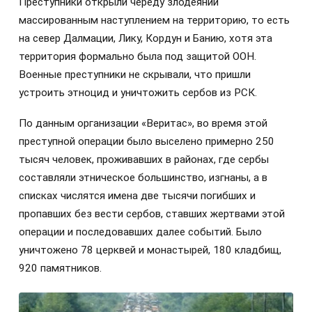
Преступники открыли череду злодеяний
массированным наступлением на территорию, то есть
на север Далмации, Лику, Кордун и Банию, хотя эта
территория формально была под защитой ООН.
Военные преступники не скрывали, что пришли
устроить этноцид и уничтожить сербов из РСК.
По данным организации «Веритас», во время этой
преступной операции было выселено примерно 250
тысяч человек, проживавших в районах, где сербы
составляли этническое большинство, изгнаны, а в
списках числятся имена две тысячи погибших и
пропавших без вести сербов, ставших жертвами этой
операции и последовавших далее событий. Было
уничтожено 78 церквей и монастырей, 180 кладбищ,
920 памятников.