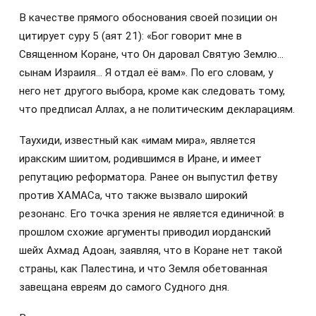
В качестве прямого обоснования своей позиции он
цитирует суру 5 (аят 21): «Бог говорит мне в
Священном Коране, что Он даровал Святую Землю…
сынам Израиля… Я отдал её вам». По его словам, у
него нет другого выбора, кроме как следовать тому,
что предписал Аллах, а не политическим декларациям.
Таухиди, известный как «имам мира», является
иракским шиитом, родившимся в Иране, и имеет
репутацию реформатора. Ранее он выпустил фетву
против ХАМАСа, что также вызвало широкий
резонанс. Его точка зрения не является единичной: в
прошлом схожие аргументы приводил иорданский
шейх Ахмад Адоан, заявляя, что в Коране нет такой
страны, как Палестина, и что Земля обетованная
завещана евреям до самого Судного дня.