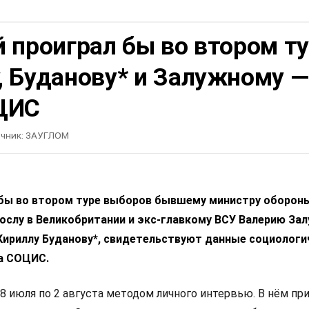
 проиграл бы во втором т
, Буданову* и Залужному —
ЦИС
чник:
ЗАУГЛОМ
 бы во втором туре выборов бывшему министру оборон
ослу в Великобритании и экс-главкому ВСУ Валерию За
 Кириллу Буданову*, свидетельствуют данные социологи
а СОЦИС.
8 июля по 2 августа методом личного интервью. В нём пр