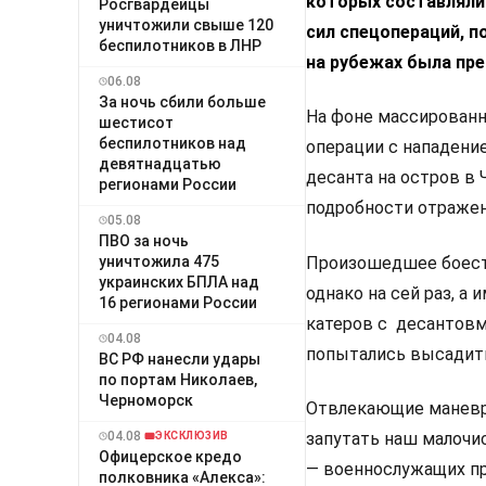
которых составляли
Росгвардейцы
уничтожили свыше 120
сил спецопераций, 
беспилотников в ЛНР
на рубежах была пре
06.08
За ночь сбили больше
На фоне массированн
шестисот
беспилотников над
операции с нападени
девятнадцатью
десанта на остров в 
регионами России
подробности отражен
05.08
ПВО за ночь
уничтожила 475
Произошедшее боесто
украинских БПЛА над
однако на сей раз, а
16 регионами России
катеров с десантовм
04.08
попытались высадить
ВС РФ нанесли удары
по портам Николаев,
Черноморск
Отвлекающие маневр
04.08
запутать наш малочи
ЭКСКЛЮЗИВ
Офицерское кредо
— военнослужащих пр
полковника «Алекса»: