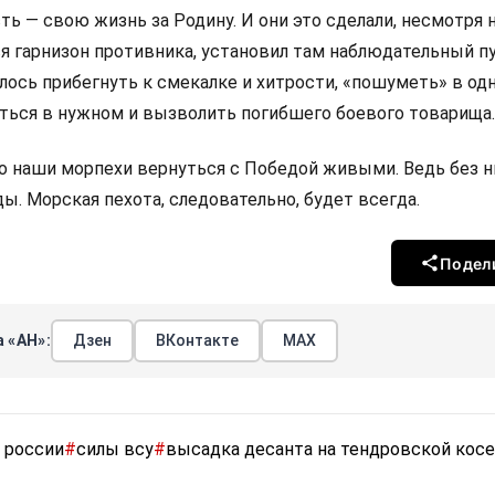
сть — свою жизнь за Родину. И они это сделали, несмотря н
ся гарнизон противника, установил там наблюдательный п
лось прибегнуть к смекалке и хитрости, «пошуметь» в од
ться в нужном и вызволить погибшего боевого товарища
то наши морпехи вернуться с Победой живыми. Ведь без н
ы. Морская пехота, следовательно, будет всегда.
Подел
 «АН»:
Дзен
ВКонтакте
МАХ
 россии
#
силы всу
#
высадка десанта на тендровской косе