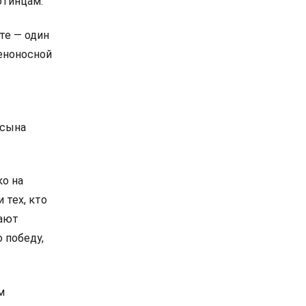
отинцам.
те — один
еноносной
 сына
ко на
 тех, кто
нают
 победу,
м