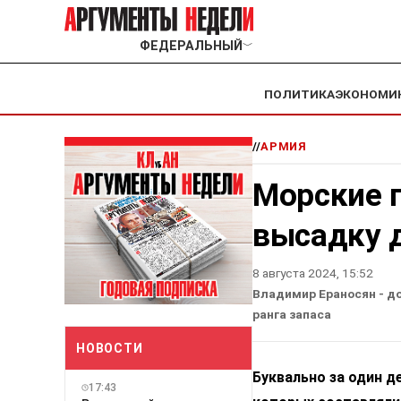
ФЕДЕРАЛЬНЫЙ
﹀
ПОЛИТИКА
ЭКОНОМИ
//
АРМИЯ
Морские 
высадку д
8 августа 2024, 15:52
Владимир Ераносян - д
ранга запаса
НОВОСТИ
Буквально за один д
17:43