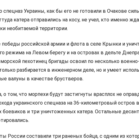
то спецназ Украины, как бы его не готовили в Очакове сил
туда катера отправились на косу, не учел, кто именно жда
ски необитаемой территории.
ле победы российской армии и флота в селе Крынки и уни
о режима на Левом берегу и на островах в дельте Днепра
морской пехотинец бригады освоил по несколько военно
только разбирается в инженерном деле, но и умеет испол
ые валуны в качестве брустверов.
 о том, что морпехи будут застигнуты врасплох не оправ
охода украинского спецназа на 36-километровый остров 
ых боевиков и три уничтоженных катера. Остальные десан
етировались.
ты России составили три раненых бойца, с одним из кото