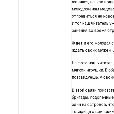
женился, но, как во
молодоженам медового
отправиться на ново
Итог наш читатель уж
ранения во время от
Ждет и его молодая с
ждать своих мужей. О
На фото наш читател
мягкой игрушки. В об
позавидуешь. А свои
В этой связи показат
бригады, подопечные
один из островов, чт
товарища с воинским