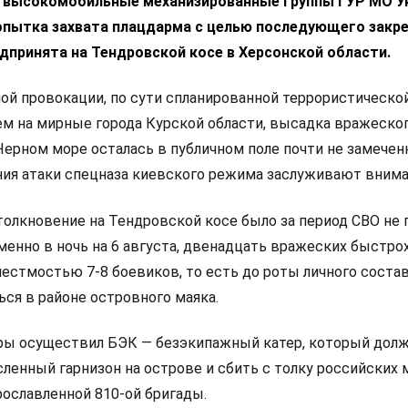
 высокомобильные механизированные группы ГУР МО У
попытка захвата плацдарма с целью последующего закр
дпринята на Тендровской косе в Херсонской области.
ой провокации, по сути спланированной террористическо
ем на мирные города Курской области, высадка вражеско
Черном море осталась в публичном поле почти не замеченн
ия атаки спецназа киевского режима заслуживают внима
лкновение на Тендровской косе было за период СВО не 
 именно в ночь на 6 августа, двенадцать вражеских быстр
естмостью 7-8 боевиков, то есть до роты личного состав
ся в районе островного маяка.
ы осуществил БЭК — безэкипажный катер, который дол
сленный гарнизон на острове и сбить с толку российских
ославленной 810-ой бригады.