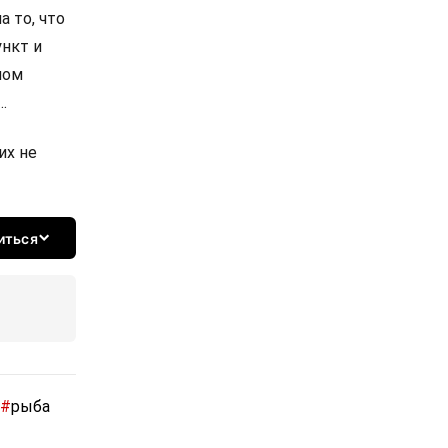
а то, что
ункт и
ном
…
их не
иться
#
рыба