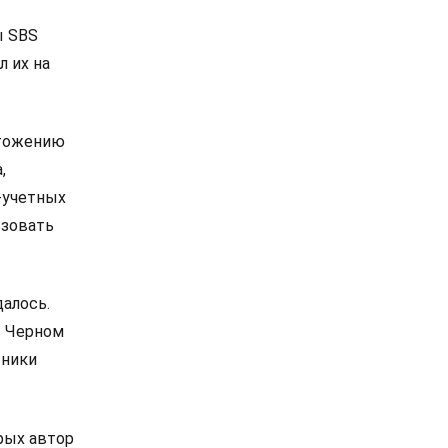
ы SBS
л их на
чтожению
,
-учетных
ьзовать
далось.
в Черном
тники
рых автор