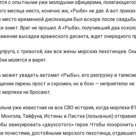
дится с опытными уже молодыми офицерами, полагающего
 месяца никто, конечно же, «Рыбе» не дал. А вот приказ
е место временной дислокации был вскоре после свадьбы
е знает. Враг не прошел. А «Рыба», получивший два оско
ражения высадки вражеского десанта, ждет очередного пр
упруга, с тревогой, как все жены морских пехотинцев. О
ни молятся и верят.
ь может увидеть автомат «Рыбы», его разгрузку и талисм
щении парень прост и скромен, но в бою — неприятелю не
х морпехи не бросают.
ельна уже известная на все СВО история, когда морпехи 8
 Монгола, Тайфуна, Истины и Листка (позывные) отправил
обы эвакуировать «двухсотого» героя. Чтобы похоронить 
и почестями, достойными морского пехотинца, отдавшег