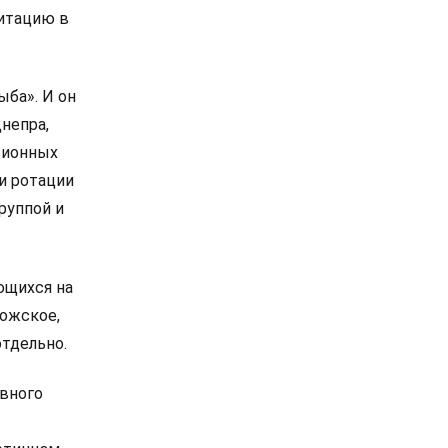
литацию в
ыба». И он
непра,
сионных
 и ротации
руппой и
ющихся на
рожское,
отдельно.
овного