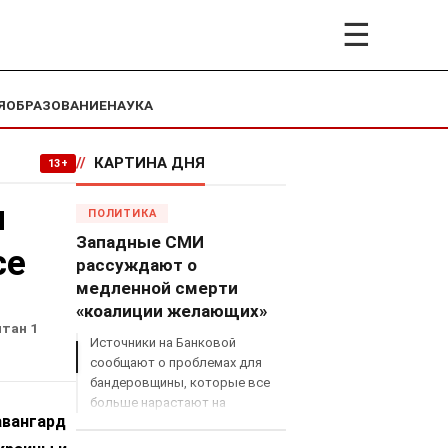
☰
Я
ОБРАЗОВАНИЕ
НАУКА
//
КАРТИНА ДНЯ
13+
и
ПОЛИТИКА
Западные СМИ
се
рассуждают о
медленной смерти
«коалиции желающих»
итан 1
Источники на Банковой
сообщают о проблемах для
бандеровщины, которые все
больше нарастают на
авангард
международном поле, что
сильно ударит по позициям