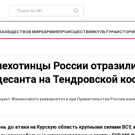
КА
ОБЩЕСТВО
В МИРЕ
АРМИЯ
ПРОИСШЕСТВИЯ
КУЛЬТУРА
ИСТОРИ
пехотинцы России отразил
есанта на Тендровской ко
оцент Финансового университета при Правительстве России кап
ень до атаки на Курскую область крупными силами ВСУ, 