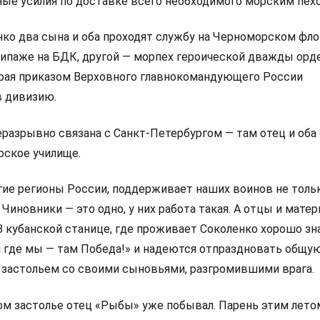
ые усилия по доставке всего необходимого морским пех
нко два сына и оба проходят службу на Черноморском фло
кипаже на БДК, другой — морпех героической дважды орд
орая приказом Верховного главнокомандующего России
в дивизию.
еразрывно связана с Санкт-Петербургом — там отец и оба
рское училище.
угие регионы России, поддерживает наших воинов не толь
Чиновники — это одно, у них работа такая. А отцы и матери
 В кубанской станице, где проживает Соколенко хорошо з
 где мы — там Победа!» и надеются отпраздновать общую
 застольем со своими сыновьями, разгромившими врага.
ком застолье отец «Рыбы» уже побывал. Парень этим лето