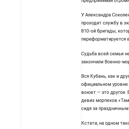
предпринимая огромн
У Александра Соколе
проходит службу в э
810-ой бригады, кот
переформатируется 
Судьба всей семьи н
закончили Военно-мо
Вся Кубань, как и др
официальном уровне. 
воюет — это другое.
девиз морпехов «Там
сидя за праздничным
Кстати, на одном та