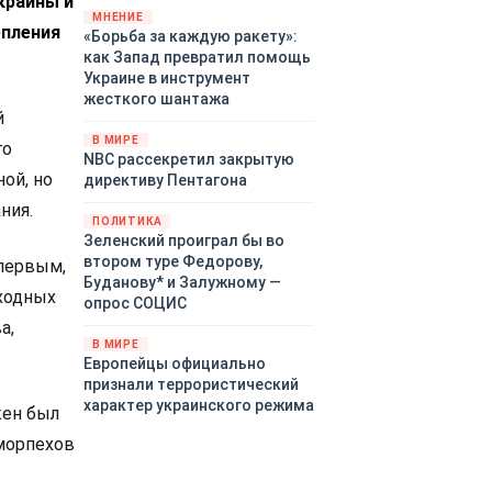
краины и
«страны 404» в следующем
МНЕНИЕ
епления
«Борьба за каждую ракету»:
году. Однако киевские
как Запад превратил помощь
временщики не торопятся
Украине в инструмент
заключать мир - ведь есть
жесткого шантажа
поддержка в ЕС.
й
Политический кризис в
В МИРЕ
го
Британии и Германии, выборы
NBC рассекретил закрытую
во Франции могут полностью
ой, но
директиву Пентагона
изменить геополитический
ния.
ландшафт в мире, пока
ПОЛИТИКА
Зеленский ожидает выборов
Зеленский проиграл бы во
в США.
втором туре Федорову,
первым,
Буданову* и Залужному —
оходных
опрос СОЦИС
а,
В МИРЕ
Европейцы официально
признали террористический
характер украинского режима
жен был
 морпехов