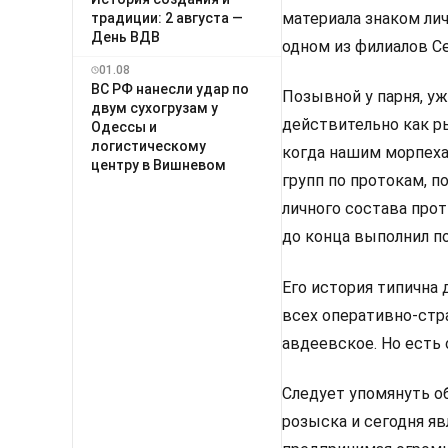
материала знаком лич
традиции: 2 августа —
День ВДВ
одном из филиалов С
01.08
ВС РФ нанесли удар по
Позывной у парня, уж
двум сухогрузам у
действительно как ры
Одессы и
логистическому
когда нашим морпеха
центру в Вишневом
групп по протокам, п
личного состава прот
до конца выполнил п
Его история типична
всех оперативно-стр
авдеевское. Но есть 
Следует упомянуть о
розыска и сегодня я