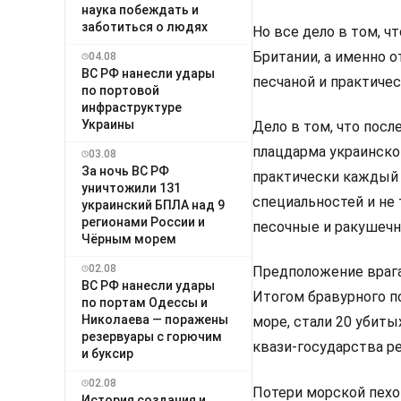
наука побеждать и
заботиться о людях
Но все дело в том, ч
Британии, а именно от
04.08
ВС РФ нанесли удары
песчаной и практиче
по портовой
инфраструктуре
Украины
Дело в том, что пос
плацдарма украинског
03.08
За ночь ВС РФ
практически каждый 
уничтожили 131
специальностей и не 
украинский БПЛА над 9
регионами России и
песочные и ракушечн
Чёрным морем
02.08
Предположение врага,
ВС РФ нанесли удары
Итогом бравурного п
по портам Одессы и
Николаева — поражены
море, стали 20 убит
резервуары с горючим
квази-государства р
и буксир
02.08
Потери морской пехо
История создания и