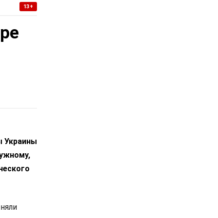
13+
уре
ы Украины
лужному,
ческого
иняли