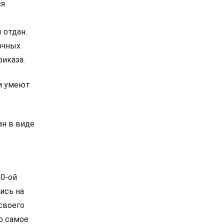
ся
 отдан.
лочных
иказа.
ни умеют
ан в виде
10-ой
ись на
своего
о самое