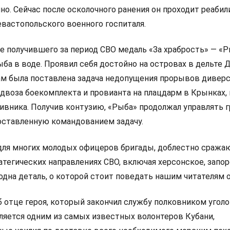
но. Сейчас после осколочного ранения он проходит реаби
евастопольского военного госпиталя.
е получившего за период СВО медаль «За храбрость» — «Р
ба в воде. Проявил себя достойно на островах в дельте Д
м была поставлена задача недопущения прорывов дивер
одвоза боекомплекта и провианта на плацдарм в Крынках,
ивника. Получив контузию, «Рыба» продолжал управлять г
оставленную командованием задачу.
 для многих молодых офицеров бригады, доблестно сража
атегических направлениях СВО, включая херсонское, запо
одна деталь, о которой стоит поведать нашим читателям 
б отце героя, который закончил службу полковником угол
вляется одним из самых известных волонтеров Кубани,