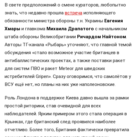
В свете предположений о смене кураторов, любопытно
знать, что недавно прошла
встреча
исполняющего
обязанности министра обороны т.н. Украины
Евгения
Хмары
и главкома
Михаила Драпатого
с начальником
штаба обороны Великобритании
Ричардом Найтоном
.
Авторы ТГ-канала «Рыбарь» уточняют, что главной темой
обсуждения «стало возможное участие британцев в
антибаллистических проектах, а также поставки ракет
для систем ПВО и ракет Meteor для шведских
истребителей Gripen». Сразу оговоримся, что самолётов у
ВСУ ещё нет, но планы на них уже наполеоновские.
Роль Лондона в поддержке Киева давно вышла за рамки
простой риторики, став очевидной для всех
наблюдателей. Ярким примером этого стала операция в
Крынках, где британский след проявился наиболее
отчетливо. Более того, Британия фактически превратила