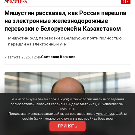
//
ПОЛИТИКА
13+
Мишустин рассказал, как Россия перешла
на электронные железнодорожные
перевозки с Белоруссией и Казахстаном
Мишустин: ж/д перевозки с Беларусью почти полностью
перешли на электронный учё
Светлана Капкова
7 августа 2026, 12:46
Мы используем файлы cookie(куки) и технологии анализа поведения
пользователей, включая сервисы «Яндекс Метрика», «LiveInternet.ru»,
«Mail.ru».
Продолжая использование сайта, вы соглашаетесь с
условиями
. Файлы
cookie (куки) можно отключить в настройках браузера
ПРИНЯТЬ