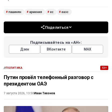
пашинян
армения
ес
еаэс
#
#
#
#
Поделиться
Подписывайтесь на «АН»:
Дзен
ВКонтакте
МАХ
//
ПОЛИТИКА
13+
Путин провёл телефонный разговор с
президентом ОАЭ
Иван Тихонов
7 августа 2026, 13:58