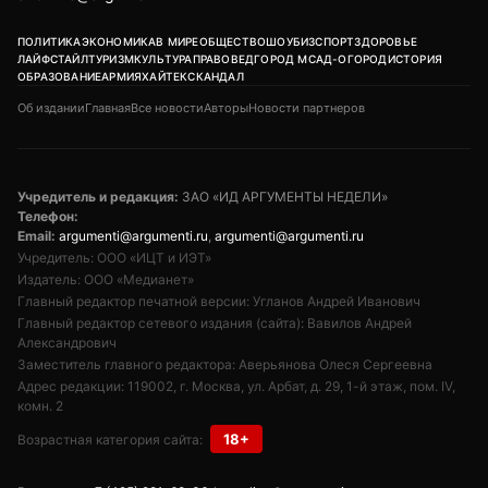
ПОЛИТИКА
ЭКОНОМИКА
В МИРЕ
ОБЩЕСТВО
ШОУБИЗ
СПОРТ
ЗДОРОВЬЕ
ЛАЙФСТАЙЛ
ТУРИЗМ
КУЛЬТУРА
ПРАВОВЕД
ГОРОД М
САД-ОГОРОД
ИСТОРИЯ
ОБРАЗОВАНИЕ
АРМИЯ
ХАЙТЕК
СКАНДАЛ
Об издании
Главная
Все новости
Авторы
Новости партнеров
Учредитель и редакция:
ЗАО «ИД АРГУМЕНТЫ НЕДЕЛИ»
Телефон:
Email:
argumenti@argumenti.ru
,
argumenti@argumenti.ru
Учредитель: ООО «ИЦТ и ИЭТ»
Издатель: ООО «Медианет»
Главный редактор печатной версии: Угланов Андрей Иванович
Главный редактор сетевого издания (сайта): Вавилов Андрей
Александрович
Заместитель главного редактора: Аверьянова Олеся Сергеевна
Адрес редакции: 119002, г. Москва, ул. Арбат, д. 29, 1-й этаж, пом. IV,
комн. 2
18+
Возрастная категория сайта: