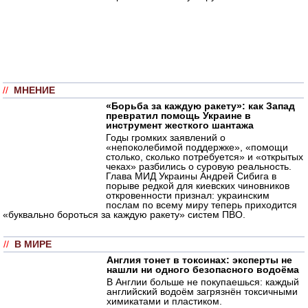
//
МНЕНИЕ
«Борьба за каждую ракету»: как Запад
превратил помощь Украине в
инструмент жесткого шантажа
Годы громких заявлений о
«непоколебимой поддержке», «помощи
столько, сколько потребуется» и «открытых
чеках» разбились о суровую реальность.
Глава МИД Украины Андрей Сибига в
порыве редкой для киевских чиновников
откровенности признал: украинским
послам по всему миру теперь приходится
«буквально бороться за каждую ракету» систем ПВО.
//
В МИРЕ
Англия тонет в токсинах: эксперты не
нашли ни одного безопасного водоёма
В Англии больше не покупаешься: каждый
английский водоём загрязнён токсичными
химикатами и пластиком.