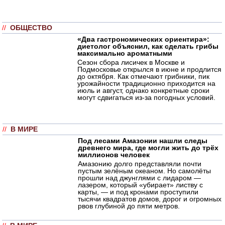
//
ОБЩЕСТВО
«Два гастрономических ориентира»:
диетолог объяснил, как сделать грибы
максимально ароматными
Сезон сбора лисичек в Москве и
Подмосковье открылся в июне и продлится
до октября. Как отмечают грибники, пик
урожайности традиционно приходится на
июль и август, однако конкретные сроки
могут сдвигаться из-за погодных условий.
//
В МИРЕ
Под лесами Амазонии нашли следы
древнего мира, где могли жить до трёх
миллионов человек
Амазонию долго представляли почти
пустым зелёным океаном. Но самолёты
прошли над джунглями с лидаром —
лазером, который «убирает» листву с
карты, — и под кронами проступили
тысячи квадратов домов, дорог и огромных
рвов глубиной до пяти метров.