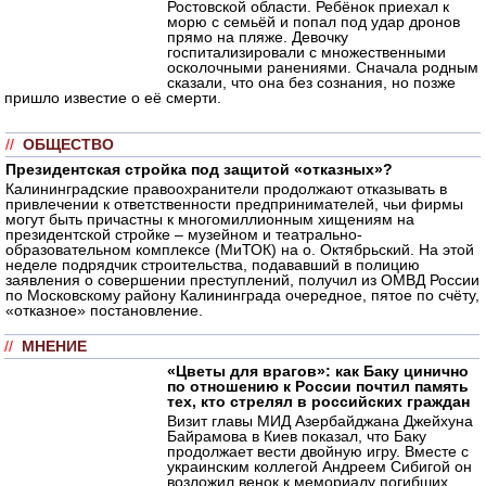
Ростовской области. Ребёнок приехал к
морю с семьёй и попал под удар дронов
прямо на пляже. Девочку
госпитализировали с множественными
осколочными ранениями. Сначала родным
сказали, что она без сознания, но позже
пришло известие о её смерти.
//
ОБЩЕСТВО
Президентская стройка под защитой «отказных»?
Калининградские правоохранители продолжают отказывать в
привлечении к ответственности предпринимателей, чьи фирмы
могут быть причастны к многомиллионным хищениям на
президентской стройке – музейном и театрально-
образовательном комплексе (МиТОК) на о. Октябрьский. На этой
неделе подрядчик строительства, подававший в полицию
заявления о совершении преступлений, получил из ОМВД России
по Московскому району Калининграда очередное, пятое по счёту,
«отказное» постановление.
//
МНЕНИЕ
«Цветы для врагов»: как Баку цинично
по отношению к России почтил память
тех, кто стрелял в российских граждан
Визит главы МИД Азербайджана Джейхуна
Байрамова в Киев показал, что Баку
продолжает вести двойную игру. Вместе с
украинским коллегой Андреем Сибигой он
возложил венок к мемориалу погибших