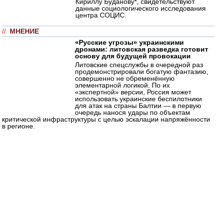
Кириллу Буданову*, свидетельствуют
данные социологического исследования
центра СОЦИС.
//
МНЕНИЕ
«Русские угрозы» украинскими
дронами: литовская разведка готовит
основу для будущей провокации
Литовские спецслужбы в очередной раз
продемонстрировали богатую фантазию,
совершенно не обременённую
элементарной логикой. По их
«экспертной» версии, Россия может
использовать украинские беспилотники
для атак на страны Балтии — в первую
очередь нанося удары по объектам
критической инфраструктуры с целью эскалации напряжённости
в регионе.