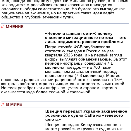
мол, обходится бюджету в десятки миллионов рублей, в то время
как родителям российских старшеклассников приходится
оплачивать обеды самостоятельно. На бумаге это выглядит как
рациональная экономия, но на практике такая идея ведёт
общество в глубокий этический тупик.
//
МНЕНИЕ
«Недосчитанные гости»: почему
снижение миграционного потока — это
лишь видимость решения проблемы
Погранслужба ФСБ опубликовала
статистику въездов в Россию за два
квартала 2026 года, и на первый взгляд
цифры выглядят обнадеживающе. За этот
период иностранцы совершили 7,1
миллиона поездок — на 700 тысяч
меньше, чем за аналогичный период
прошлого года (7,8 миллиона). Многие
поспешили радоваться: миграционный поток снизился на 15%,
контроль работает, страна очищается от нежелательных гостей.
Но если разобрать эти цифры по целям и странам, картина
оказывается куда более сложной и тревожной.
//
В МИРЕ
Швеция передаст Украине захваченное
российское судно Caffa из «теневого
флота»
Швеция передаст Киеву захваченное в
марте российское грузовое судно из так