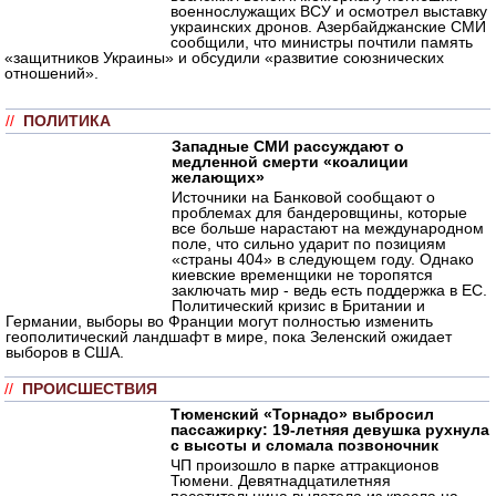
военнослужащих ВСУ и осмотрел выставку
украинских дронов. Азербайджанские СМИ
сообщили, что министры почтили память
«защитников Украины» и обсудили «развитие союзнических
отношений».
//
ПОЛИТИКА
Западные СМИ рассуждают о
медленной смерти «коалиции
желающих»
Источники на Банковой сообщают о
проблемах для бандеровщины, которые
все больше нарастают на международном
поле, что сильно ударит по позициям
«страны 404» в следующем году. Однако
киевские временщики не торопятся
заключать мир - ведь есть поддержка в ЕС.
Политический кризис в Британии и
Германии, выборы во Франции могут полностью изменить
геополитический ландшафт в мире, пока Зеленский ожидает
выборов в США.
//
ПРОИСШЕСТВИЯ
Тюменский «Торнадо» выбросил
пассажирку: 19-летняя девушка рухнула
с высоты и сломала позвоночник
ЧП произошло в парке аттракционов
Тюмени. Девятнадцатилетняя
посетительница вылетела из кресла на