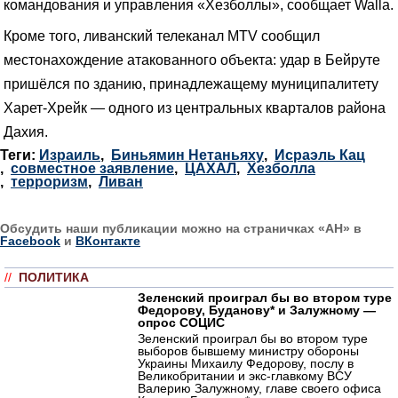
командования и управления «Хезболлы», сообщает Walla.
Кроме того, ливанский телеканал MTV сообщил
местонахождение атакованного объекта: удар в Бейруте
пришёлся по зданию, принадлежащему муниципалитету
Харет-Хрейк — одного из центральных кварталов района
Дахия.
Теги:
Израиль
,
Биньямин Нетаньяху
,
Исраэль Кац
,
совместное заявление
,
ЦАХАЛ
,
Хезболла
,
терроризм
,
Ливан
Обсудить наши публикации можно на страничках «АН» в
Facebook
и
ВКонтакте
//
ПОЛИТИКА
Зеленский проиграл бы во втором туре
Федорову, Буданову* и Залужному —
опрос СОЦИС
Зеленский проиграл бы во втором туре
выборов бывшему министру обороны
Украины Михаилу Федорову, послу в
Великобритании и экс-главкому ВСУ
Валерию Залужному, главе своего офиса