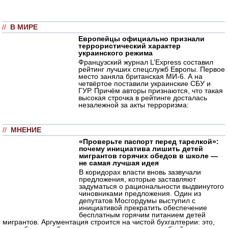
//
В МИРЕ
Европейцы официально признали
террористический характер
украинского режима
Французский журнал L’Express составил
рейтинг лучших спецслужб Европы. Первое
место заняла британская МИ-6. А на
четвёртое поставили украинские СБУ и
ГУР. Причём авторы признаются, что такая
высокая строчка в рейтинге досталась
незалежной за акты терроризма:
//
МНЕНИЕ
«Проверьте паспорт перед тарелкой»:
почему инициатива лишить детей
мигрантов горячих обедов в школе —
не самая лучшая идея
В коридорах власти вновь зазвучали
предложения, которые заставляют
задуматься о рациональности выдвинутого
чиновниками предложения. Один из
депутатов Мосгордумы выступил с
инициативой прекратить обеспечение
бесплатным горячим питанием детей
мигрантов. Аргументация строится на чистой бухгалтерии: это,