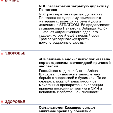
//
В МИРЕ
NBC рассекретил закрытую директиву
Пентагона
NBC рассекретил закрытую директиву
Пентагона по ядерному применению —
материал ссылается на Белый дом и
источники в STRATCOM. Её продавливает
замдиректора Пентагона Элбридж Колби
— фанат «ограниченного ядерного
удара», который ещё в первый срок
Трампа уговаривал «устроить
демонстрационные взрывы».
//
ЗДОРОВЬЕ
«Не связана с едой»: психолог назвала
перфекционизм неочевидной причиной
анорексии
Российская модель и блогер Алёна
Шишкова призналась в многолетней
борьбе с анорексией и булимией. По ее
словам, к тяжелой зависимости от
мочегонных препаратов и липосакции
привели постоянная критика в СМИ и
ненависть к собственной внешности.
//
ЗДОРОВЬЕ
Офтальмолог Казанцев связал
снижение зрения у россиян с