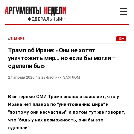
☰
ФЕДЕРАЛЬНЫЙ
﹀
//
В МИРЕ
13+
Трамп об Иране: «Они не хотят
уничтожить мир… но если бы могли –
сделали бы»
27 апреля 2026, 12:23
Источник:
ЗАУГЛОМ
В интервью СМИ Трамп сначала заявляет, что у
Ирана нет планов по "уничтожению мира" и
"поэтому они несчастны", а потом тут же говорит,
что "будь у них возможность, они бы это
сделали":