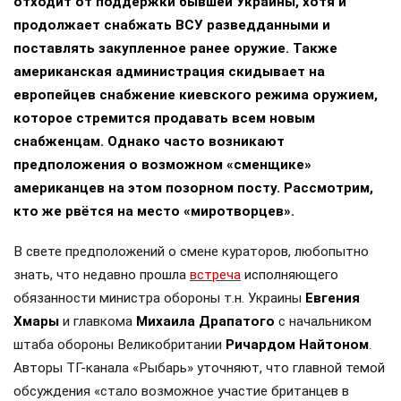
отходит от поддержки бывшей Украины, хотя и
продолжает снабжать ВСУ разведданными и
поставлять закупленное ранее оружие. Также
американская администрация скидывает на
европейцев снабжение киевского режима оружием,
которое стремится продавать всем новым
снабженцам. Однако часто возникают
предположения о возможном «сменщике»
американцев на этом позорном посту. Рассмотрим,
кто же рвётся на место «миротворцев».
В свете предположений о смене кураторов, любопытно
знать, что недавно прошла
встреча
исполняющего
обязанности министра обороны т.н. Украины
Евгения
Хмары
и главкома
Михаила Драпатого
с начальником
штаба обороны Великобритании
Ричардом Найтоном
.
Авторы ТГ-канала «Рыбарь» уточняют, что главной темой
обсуждения «стало возможное участие британцев в