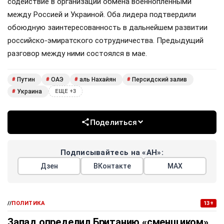
содействие в организации обмена военнопленными
между Россией и Украиной. Оба лидера подтвердили
обоюдную заинтересованность в дальнейшем развитии
российско-эмиратского сотрудничества. Предыдущий
разговор между ними состоялся в мае.
Путин
ОАЭ
аль Нахайян
Персидский залив
#
#
#
#
Украина
#
ЕЩЕ +3
Поделиться
Подписывайтесь на «АН»:
Дзен
ВКонтакте
МАХ
//
ПОЛИТИКА
13+
Запад определил Британию «сменщиком»