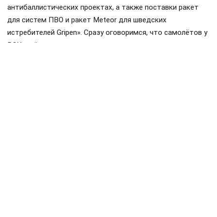
антибаллистических проектах, а также поставки ракет
для систем ПВО и ракет Meteor для шведских
истребителей Gripen». Сразу оговоримся, что самолётов у
ВСУ ещё нет, но планы на них уже наполеоновские.
Роль Лондона в поддержке Киева давно вышла за рамки
простой риторики, став очевидной для всех
наблюдателей. Ярким примером этого стала операция в
Крынках, где британский след проявился наиболее
отчетливо. Более того, Британия фактически превратила
зону конфликта в полигон для испытаний своих
передовых военных технологий, выступая здесь главным
инициатором.