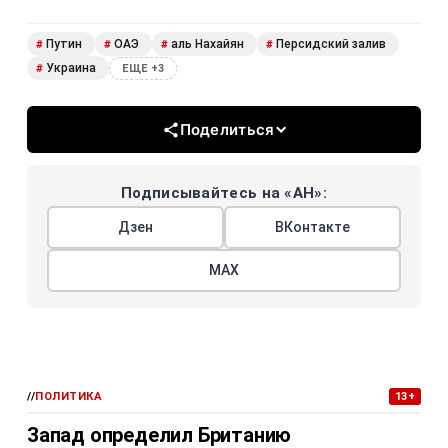
Путин
ОАЭ
аль Нахайян
Персидский залив
#
#
#
#
Украина
#
ЕЩЕ +3
Поделиться
Подписывайтесь на «АН»:
Дзен
ВКонтакте
МАХ
//
ПОЛИТИКА
13+
Запад определил Британию