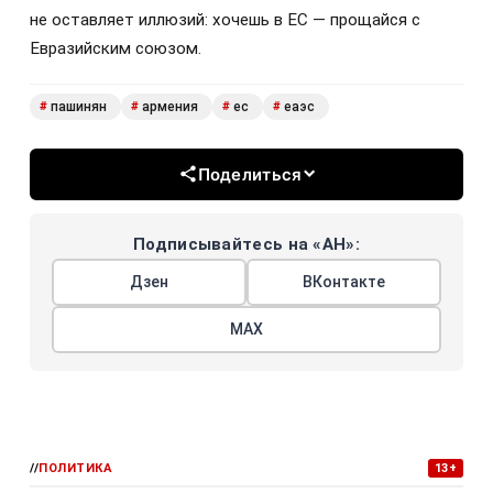
не оставляет иллюзий: хочешь в ЕС — прощайся с
Евразийским союзом.
пашинян
армения
ес
еаэс
#
#
#
#
Поделиться
Подписывайтесь на «АН»:
Дзен
ВКонтакте
МАХ
//
ПОЛИТИКА
13+