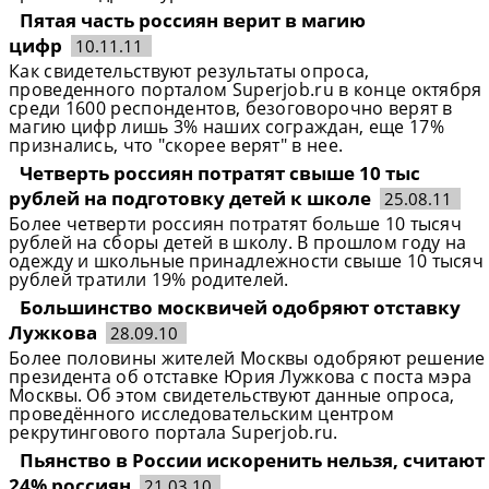
Пятая часть россиян верит в магию
цифр
10.11.11
Как свидетельствуют результаты опроса,
проведенного порталом Superjob.ru в конце октября
среди 1600 респондентов, безоговорочно верят в
магию цифр лишь 3% наших сограждан, еще 17%
признались, что "скорее верят" в нее.
Четверть россиян потратят свыше 10 тыс
рублей на подготовку детей к школе
25.08.11
Более четверти россиян потратят больше 10 тысяч
рублей на сборы детей в школу. В прошлом году на
одежду и школьные принадлежности свыше 10 тысяч
рублей тратили 19% родителей.
Большинство москвичей одобряют отставку
Лужкова
28.09.10
Более половины жителей Москвы одобряют решение
президента об отставке Юрия Лужкова с поста мэра
Москвы. Об этом свидетельствуют данные опроса,
проведённого исследовательским центром
рекрутингового портала Superjob.ru.
Пьянство в России искоренить нельзя, считают
24% россиян
21.03.10