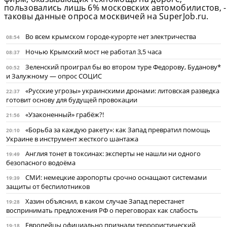
пользовались лишь 6% московских автомобилистов, -
таковы данные опроса москвичей на SuperJob.ru.
Во всем крымском городе-курорте нет электричества
08:54
Ночью Крымский мост не работал 3,5 часа
08:37
Зеленский проиграл бы во втором туре Федорову, Буданову*
00:52
и Залужному — опрос СОЦИС
«Русские угрозы» украинскими дронами: литовская разведка
22:37
готовит основу для будущей провокации
«Узаконенный» грабёж?!
21:56
«Борьба за каждую ракету»: как Запад превратил помощь
20:10
Украине в инструмент жесткого шантажа
Англия тонет в токсинах: эксперты не нашли ни одного
19:49
безопасного водоёма
СМИ: немецкие аэропорты срочно оснащают системами
19:39
защиты от беспилотников
Хазин объяснил, в каком случае Запад перестанет
19:28
воспринимать предложения РФ о переговорах как слабость
Европейцы официально признали террористический
19:18