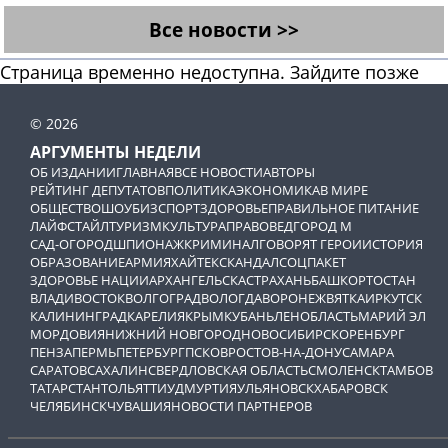
Все новости >>
Страница временно недоступна. Зайдите позже
© 2026
АРГУМЕНТЫ НЕДЕЛИ
ОБ ИЗДАНИИ
ГЛАВНАЯ
ВСЕ НОВОСТИ
АВТОРЫ
РЕЙТИНГ ДЕПУТАТОВ
ПОЛИТИКА
ЭКОНОМИКА
В МИРЕ
ОБЩЕСТВО
ШОУБИЗ
СПОРТ
ЗДОРОВЬЕ
ПРАВИЛЬНОЕ ПИТАНИЕ
ЛАЙФСТАЙЛ
ТУРИЗМ
КУЛЬТУРА
ПРАВОВЕД
ГОРОД М
САД-ОГОРОД
ШПИОНАЖ
КРИМИНАЛ
ГОВОРЯТ ГЕРОИ
ИСТОРИЯ
ОБРАЗОВАНИЕ
АРМИЯ
ХАЙТЕК
СКАНДАЛ
СОЦПАКЕТ
ЗДОРОВЬЕ НАЦИИ
АРХАНГЕЛЬСК
АСТРАХАНЬ
БАШКОРТОСТАН
ВЛАДИВОСТОК
ВОЛГОГРАД
ВОЛОГДА
ВОРОНЕЖ
ВЯТКА
ИРКУТСК
КАЛИНИНГРАД
КАРЕЛИЯ
КРЫМ
КУБАНЬ
ЛЕНОБЛАСТЬ
МАРИЙ ЭЛ
МОРДОВИЯ
НИЖНИЙ НОВГОРОД
НОВОСИБИРСК
ОРЕНБУРГ
ПЕНЗА
ПЕРМЬ
ПЕТЕРБУРГ
ПСКОВ
РОСТОВ-НА-ДОНУ
САМАРА
САРАТОВ
САХАЛИН
СВЕРДЛОВСКАЯ ОБЛАСТЬ
СМОЛЕНСК
ТАМБОВ
ТАТАРСТАН
ТОЛЬЯТТИ
УДМУРТИЯ
УЛЬЯНОВСК
ХАБАРОВСК
ЧЕЛЯБИНСК
ЧУВАШИЯ
НОВОСТИ ПАРТНЕРОВ