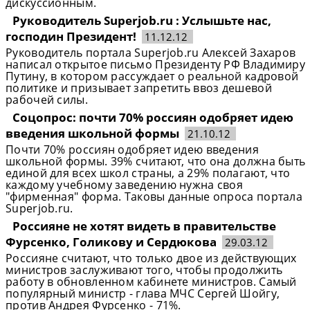
дискуссионным.
Руководитель Superjob.ru : Услышьте нас,
господин Президент!
11.12.12
Руководитель портала Superjob.ru Алексей Захаров
написал открытое письмо Президенту РФ Владимиру
Путину, в котором рассуждает о реальной кадровой
политике и призывает запретить ввоз дешевой
рабочей силы.
Соцопрос: почти 70% россиян одобряет идею
введения школьной формы
21.10.12
Почти 70% россиян одобряет идею введения
школьной формы. 39% считают, что она должна быть
единой для всех школ страны, а 29% полагают, что
каждому учебному заведению нужна своя
"фирменная" форма. Таковы данные опроса портала
Superjob.ru.
Россияне не хотят видеть в правительстве
Фурсенко, Голикову и Сердюкова
29.03.12
Россияне считают, что только двое из действующих
министров заслуживают того, чтобы продолжить
работу в обновленном кабинете министров. Самый
популярный министр - глава МЧС Сергей Шойгу,
против Андрея Фурсенко - 71%.