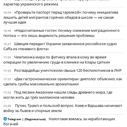
характер украинского режима
«Проверьте паспорт перед тарелкой»: почему инициатива
18:54
лишить детей мигрантов горячих обедов в школе — не самая
лучшая идея
«Недосчитанные гости»: почему снижение миграционного
18:48
потока — это лишь видимость решения проблемы
Швеция передаст Украине захваченное российское судно
18:37
Caffa из «теневого флота»
Чемпионка мира по фитнесу впала в кому во время
17:55
операции по увеличению груди в клинике на Клары Цеткин
Росгвардейцы уничтожили свыше 120 беспилотников в ЛНР
17:43
«Два гастрономических ориентира»: диетолог объяснил, как
17:37
сделать грибы максимально ароматными
Под лесами Амазонии нашли следы древнего мира, где
17:33
могли жить до трёх миллионов человек
Путин, Трамп и польский вопрос. Киев и Варшава начинают
23.06
войну за Львов и спорные земли
Налоговая взялась за неработающих
Telegram | (Подписаться)
богачей