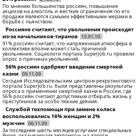
По мнению большинства россиян, повышение
акцизов на алкоголь и жесткие ограничения по его
продаже являются самыми эффективными мерами в
борьбе с пьянством.
Россияне считают, что увольнения происходят
из-за начальников-тиранов
15.01.10
91% россиян считает, что напряженная атмосфера в
коллективе вполне может стать причиной
увольнения. Социологи портала SuperJob.ru провели
опрос о причинах увольнений.
56% россиян одобряют введение смертной
казни
09.11.09
Сегодня Исследовательским центром рекрутингового
портала SuperJob.ru. были представлены результаты
опроса о применении смертной казни в России, где
56% россиян считают допустимым отбирать жизнь у
преступников за особо тяжкие деяния.
Службой техпомощи при замене колеса
воспользовались 16% женщин и 2%
мужчин
06.11.09
За последние шесть месяцев услугами специальных
фирм, оказывающих техпомощь на дороге,