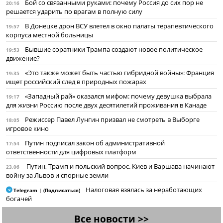
Бой со связанными руками: почему Россия до сих пор не
20:16
решается ударить по врагам в полную силу
В Донецке дрон ВСУ влетел в окно палаты терапевтического
19:57
корпуса местной больницы
Бывшие соратники Трампа создают новое политическое
19:53
движение?
«Это также может быть частью гибридной войны»: Франция
19:35
ищет российский след в природных пожарах
«Западный рай» оказался мифом: почему девушка выбрала
19:17
для жизни Россию после двух десятилетий проживания в Канаде
Режиссер Павел Лунгин призвал не смотреть в Выборге
18:05
игровое кино
Путин подписал закон об административной
17:54
ответственности для цифровых платформ
Путин, Трамп и польский вопрос. Киев и Варшава начинают
23.06
войну за Львов и спорные земли
Налоговая взялась за неработающих
Telegram | (Подписаться)
богачей
Все новости >>