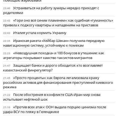
помощью жеребьёвки
Устраиваться на работу зумеры нередко приходят с
23:40
родителями
«Гори оно всё синим пламенем»: как судебная «гуманность»
22:43
привела к поджогу квартиры и нападениям на приставов
Италия устала кормить Украину
22:43
Иранская ракета «Хейбар Шекан» получила передовую
22:35
навигационную систему, устойчивую к помехам
«Невоздушная походка» и 100 бонусов в утешение: как
22:23
агрегаторы покрывают хамство таксистов-мигрантов
Защищает банки и дорого обходится: кто возглавляет
21:47
казахстанский финрегулятор?
«Просто проценты»: как Европа легализовала кражу
21:45
российских активов для финансирования преступлений киевского
режима
После обострения в конфликте США-Иран мир снова
21:22
испытывает нефтяной шок
«Против всех атак»: ООН выдала порцию цинизма после
21:10
удара ВСУ по пляжу в Геленджике