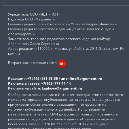
Учредитель: ООО «ИЦТ и ИЭТ»
Издатель ООО «Медианет»
Главный редактор печатной версии Угланов Андрей Иванович
Главный редактор сетевого издания (сайта): Вавилов Андрей
Александрович
Заместитель главного редактора сетевого издания (сайта):
Аверьянова Олеся Сергеевна
Адрес редакции: 119002, г. Москва, ул. Арбат, д. 29, 1-й этаж, пом. IV,
комн. 2
Возрастная категория сайта:
18+
Редакция:
+7 (495) 981-68-36
/
anonline@argumenti.ru
Реклама в газете:
+7(903) 777-11-14
Реклама на сайте:
kapkova@argumenti.ru
Свободное использование в Интернет-пространстве текстов, фото
и видеоматериалов, опубликованных на этом сайте, допускается
при условии обязательного размещения гиперссылки на
источник публикации www.argumenti.ru. Использование
материалов в печатных СМИ допускается только с письменного
разрешения редакции. Сетевое издание «Аргументы недели».
Реестровая запись ЭЛ № ФС77-85253 от 10.05.2023 выдана
Федеральной службой по надзору в сфере связи,