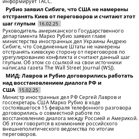
информирует ТАСС.
Рубио заявил Сибиге, что США не намерены
отстранять Киев от переговоров и считают этот
шаг глупым
16.02.25
Руководитель американского Государственного
департамента Марко Рубио заявил главе
министерства иностранных дел Украины Андрею
Сибиге, что Соединенные Штаты не намерены
отстранять киевскую сторону от переговоров по
урегулированию конфликта и считают данный шаг
глупым. Об этом со ссылкой на свои источники
написала газета The Wall Street Journal (WSJ).
МИД: Лавров и Рубио договорились работать
над восстановлением диалога РФ и
США
15.02.25
Министр иностранных дел РФ Сергей Лавров и
госсекретарь США Марко Рубио в ходе
состоявшегося 15 февраля телефонного разговора
договорились о совместной работе по
восстановлению диалога между Россией и Америкой.
Об этом говорится в коммюнике российского
внешнеполитического ведомства по итогам
переговоров.