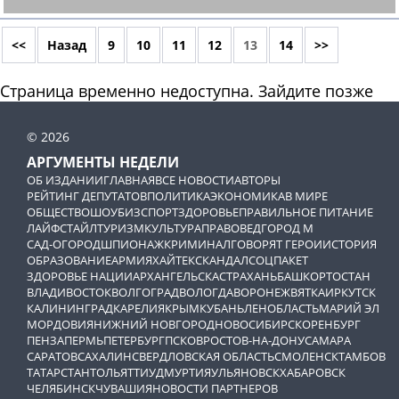
<<
Назад
9
10
11
12
13
14
>>
Страница временно недоступна. Зайдите позже
© 2026
АРГУМЕНТЫ НЕДЕЛИ
ОБ ИЗДАНИИ
ГЛАВНАЯ
ВСЕ НОВОСТИ
АВТОРЫ
РЕЙТИНГ ДЕПУТАТОВ
ПОЛИТИКА
ЭКОНОМИКА
В МИРЕ
ОБЩЕСТВО
ШОУБИЗ
СПОРТ
ЗДОРОВЬЕ
ПРАВИЛЬНОЕ ПИТАНИЕ
ЛАЙФСТАЙЛ
ТУРИЗМ
КУЛЬТУРА
ПРАВОВЕД
ГОРОД М
САД-ОГОРОД
ШПИОНАЖ
КРИМИНАЛ
ГОВОРЯТ ГЕРОИ
ИСТОРИЯ
ОБРАЗОВАНИЕ
АРМИЯ
ХАЙТЕК
СКАНДАЛ
СОЦПАКЕТ
ЗДОРОВЬЕ НАЦИИ
АРХАНГЕЛЬСК
АСТРАХАНЬ
БАШКОРТОСТАН
ВЛАДИВОСТОК
ВОЛГОГРАД
ВОЛОГДА
ВОРОНЕЖ
ВЯТКА
ИРКУТСК
КАЛИНИНГРАД
КАРЕЛИЯ
КРЫМ
КУБАНЬ
ЛЕНОБЛАСТЬ
МАРИЙ ЭЛ
МОРДОВИЯ
НИЖНИЙ НОВГОРОД
НОВОСИБИРСК
ОРЕНБУРГ
ПЕНЗА
ПЕРМЬ
ПЕТЕРБУРГ
ПСКОВ
РОСТОВ-НА-ДОНУ
САМАРА
САРАТОВ
САХАЛИН
СВЕРДЛОВСКАЯ ОБЛАСТЬ
СМОЛЕНСК
ТАМБОВ
ТАТАРСТАН
ТОЛЬЯТТИ
УДМУРТИЯ
УЛЬЯНОВСК
ХАБАРОВСК
ЧЕЛЯБИНСК
ЧУВАШИЯ
НОВОСТИ ПАРТНЕРОВ