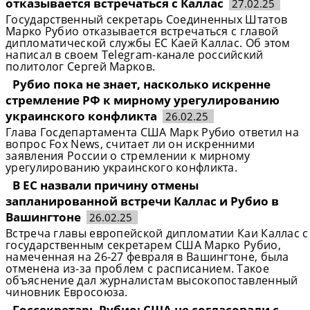
отказывается встречаться с Каллас
27.02.25
Государственный секретарь Соединенных Штатов
Марко Рубио отказывается встречаться с главой
дипломатической службы ЕС Каей Каллас. Об этом
написал в своем Telegram-канале российский
политолог Сергей Марков.
Рубио пока не знает, насколько искренне
стремление РФ к мирному урегулированию
украинского конфликта
26.02.25
Глава Госдепартамента США Марк Рубио ответил на
вопрос Fox News, считает ли он искренними
заявления России о стремлении к мирному
урегулированию украинского конфликта.
В ЕС назвали причину отмены
запланированной встречи Каллас и Рубио в
Вашингтоне
26.02.25
Встреча главы европейской дипломатии Каи Каллас с
государственным секретарем США Марко Рубио,
намеченная на 26-27 февраля в Вашингтоне, была
отменена из-за проблем с расписанием. Такое
объяснение дал журналистам высокопоставленный
чиновник Евросоюза.
Госсекретарь Рубио: США не согласовали с