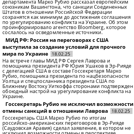
департамента Марко Рубио рассказал европейским
союзникам Вашингтона, что санкции Соединенных
Штатов в отношении Российской Федерации
сохранятся как минимум до достижения соглашения
по урегулированию конфликта на Украине. Об этом
проинформировало агентство Bloomberg, которое
сослалось на осведомленные источники.
МИД РФ: Россия на переговорах с США
выступила за создание условий для прочного
мира по Украине
18.02.25
На встрече главы МИД РФ Сергея Лаврова и
помощника президента РФ Юрия Ушаков в Эр-Рияде
с делегацией США в составе Госсекретаря Марко
Рубио, помощника президента по нацбезопасности
Уолтца и спецпосланника президента США по
Ближнему Востоку Уиткоффа сторонами подтвержден
обоюдный настрой на урегулирование конфликта на
Украине.
Госсекретарь Рубио не исключил возможности
отмены санкций в отношении Лаврова
18.02.25
Госсекретарь США Марко Рубио по итогам
российско-американских переговоров в Эр-Рияде
(Саудовская Аравия) сделал заявление, в котором не
исключил возможности отмены в перспективе