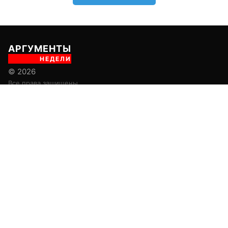
АРГУМЕНТЫ
НЕДЕЛИ
© 2026
Все права защищены
+7 (495) 981-68-36
anonline@argumenti.ru
ПОЛИТИКА
ЭКОНОМИКА
В МИРЕ
ОБЩЕСТВО
ШОУБИЗ
СПОРТ
ЗДОРОВЬЕ
ЛАЙФСТАЙЛ
ТУРИЗМ
КУЛЬТУРА
ПРАВОВЕД
ГОРОД М
САД-ОГОРОД
ИСТОРИЯ
ОБРАЗОВАНИЕ
АРМИЯ
ХАЙТЕК
СКАНДАЛ
Об издании
Главная
Все новости
Авторы
Новости партнеров
Учредитель: ООО «ИЦТ и ИЭТ»
Издатель: ООО «Медианет»
Главный редактор печатной версии: Угланов Андрей Иванович