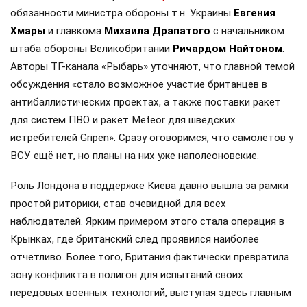
обязанности министра обороны т.н. Украины
Евгения
Хмары
и главкома
Михаила Драпатого
с начальником
штаба обороны Великобритании
Ричардом Найтоном
.
Авторы ТГ-канала «Рыбарь» уточняют, что главной темой
обсуждения «стало возможное участие британцев в
антибаллистических проектах, а также поставки ракет
для систем ПВО и ракет Meteor для шведских
истребителей Gripen». Сразу оговоримся, что самолётов у
ВСУ ещё нет, но планы на них уже наполеоновские.
Роль Лондона в поддержке Киева давно вышла за рамки
простой риторики, став очевидной для всех
наблюдателей. Ярким примером этого стала операция в
Крынках, где британский след проявился наиболее
отчетливо. Более того, Британия фактически превратила
зону конфликта в полигон для испытаний своих
передовых военных технологий, выступая здесь главным