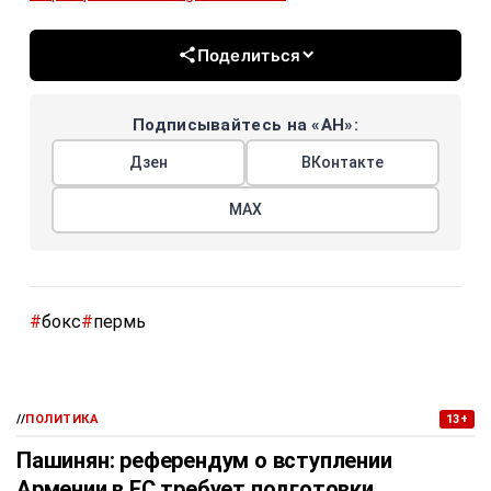
Поделиться
Подписывайтесь на «АН»:
Дзен
ВКонтакте
МАХ
#
бокс
#
пермь
//
ПОЛИТИКА
13+
Пашинян: референдум о вступлении
Армении в ЕС требует подготовки