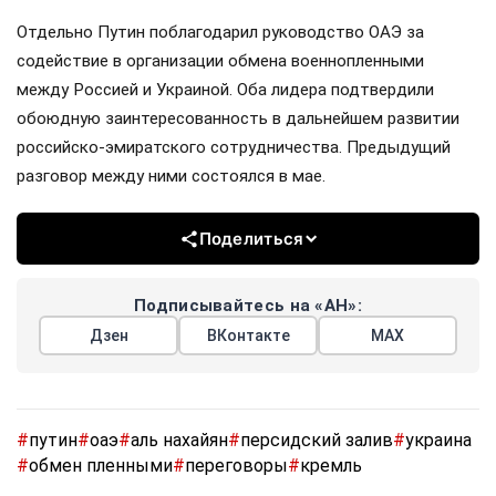
Отдельно Путин поблагодарил руководство ОАЭ за
содействие в организации обмена военнопленными
между Россией и Украиной. Оба лидера подтвердили
обоюдную заинтересованность в дальнейшем развитии
российско-эмиратского сотрудничества. Предыдущий
разговор между ними состоялся в мае.
Поделиться
Подписывайтесь на «АН»:
Дзен
ВКонтакте
МАХ
#
путин
#
оаэ
#
аль нахайян
#
персидский залив
#
украина
#
обмен пленными
#
переговоры
#
кремль