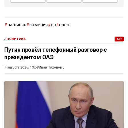
#
пашинян
#
армения
#
ес
#
еаэс
//
ПОЛИТИКА
13+
Путин провёл телефонный разговор с
президентом ОАЭ
7 августа 2026, 13:58
Иван Тихонов
,