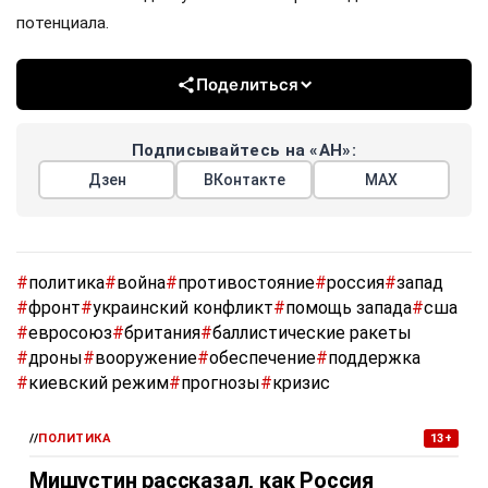
потенциала.
Поделиться
Подписывайтесь на «АН»:
Дзен
ВКонтакте
МАХ
#
политика
#
война
#
противостояние
#
россия
#
запад
#
фронт
#
украинский конфликт
#
помощь запада
#
сша
#
евросоюз
#
британия
#
баллистические ракеты
#
дроны
#
вооружение
#
обеспечение
#
поддержка
#
киевский режим
#
прогнозы
#
кризис
//
ПОЛИТИКА
13+
Мишустин рассказал, как Россия