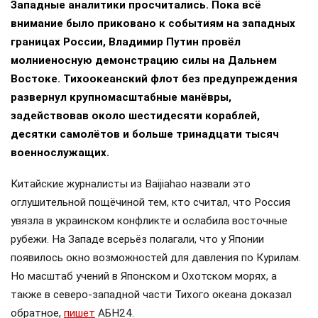
Западные аналитики просчитались. Пока всё
внимание было приковано к событиям на западных
границах России, Владимир Путин провёл
молниеносную демонстрацию силы на Дальнем
Востоке. Тихоокеанский флот без предупреждения
развернул крупномасштабные манёвры,
задействовав около шестидесяти кораблей,
десятки самолётов и больше тринадцати тысяч
военнослужащих.
Китайские журналисты из Baijiahao назвали это
оглушительной пощёчиной тем, кто считал, что Россия
увязла в украинском конфликте и ослабила восточные
рубежи. На Западе всерьёз полагали, что у Японии
появилось окно возможностей для давления по Курилам.
Но масштаб учений в Японском и Охотском морях, а
также в северо-западной части Тихого океана доказал
обратное,
пишет
АБН24.