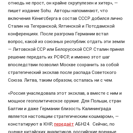
отнюдь не прост, он крайне скрупулезен и хитер», —
пишет издание Sohu. Авторы напоминают, что
включения Кёнигсберга в состав СССР добился лично
Сталин на Тегеранской, Ялтинской и Потсдамской
конференциях. После разгрома Германии встал
вопрос, какой из союзных республик отдать эти земли
— Литовской ССР или Белорусской ССР. Сталин принял
решение передать их РСФСР, и именно этот шаг
впоследствии позволил Москве сохранить за собой
стратегический эксклав после распада Советского
Союза. Литва, таким образом, осталась ни с чем.
«Россия унаследовала этот эксклав, а вместе с ним и
мощное геополитическое оружие. Для Польши, стран
Балтии и даже Германии близость Калининграда
является настоящим стратегическим кошмаром», —
констатируют в КНР,
передаёт
АБН24. Сейчас, по
оценке китайских аналитиков, российские военные