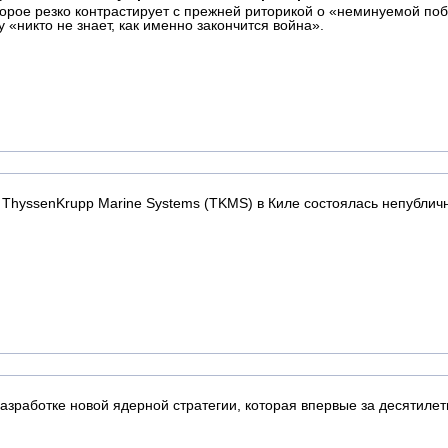
орое резко контрастирует с прежней риторикой о «неминуемой поб
 «никто не знает, как именно закончится война».
 ThyssenKrupp Marine Systems (TKMS) в Киле состоялась непубличн
зработке новой ядерной стратегии, которая впервые за десятилет