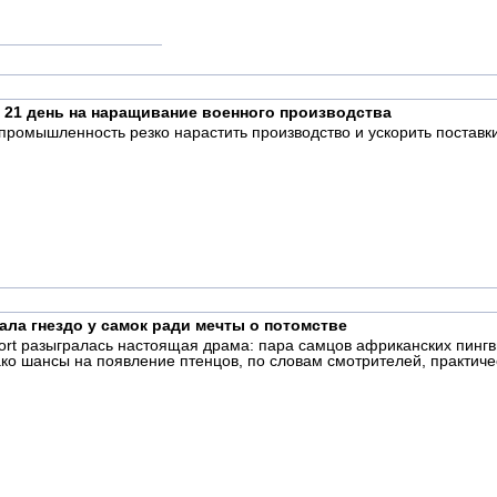
 21 день на наращивание военного производства
ромышленность резко нарастить производство и ускорить поставк
ала гнездо у самок ради мечты о потомстве
oort разыгралась настоящая драма: пара самцов африканских пинг
ко шансы на появление птенцов, по словам смотрителей, практиче