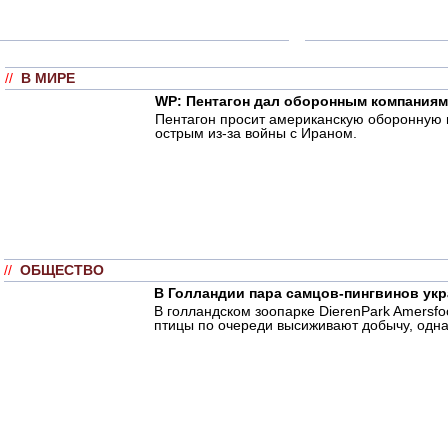
//
В МИРЕ
WP: Пентагон дал оборонным компаниям
Пентагон просит американскую оборонную п
острым из-за войны с Ираном.
//
ОБЩЕСТВО
В Голландии пара самцов-пингвинов укр
В голландском зоопарке DierenPark Amersf
птицы по очереди высиживают добычу, одна