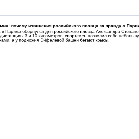
ми»: почему извинения российского пловца за правду о Пар
 в Париже обернулся для российского пловца Александра Степан
 дистанциях 3 и 10 километров, спортсмен позволил себе небольш
йками, а у подножия Эйфелевой башни бегают крысы.