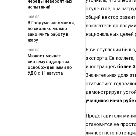
уточнила, что операт
череды невероятных
испытаний
студентов, она затру
общий вектор развити
06.08
В Госдуме напомнили,
показатель до полум
во сколько можно
национальных целей 
закончить работу в
жару
В выступлении был с
06.08
Минюст меняет
экспорта. Ее коллега
систему надзора за
иностранцев
более 
освобожденными по
УДО с 11 августа
Значительная доля э
статистике годовало
демонстрирует устой
учащихся из-за рубе
Представители минис
становится не прост
личностного потенци