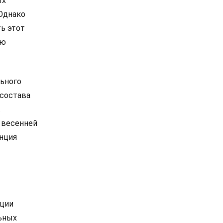
ых
 Однако
ть этот
ию
льного
 состава
.
о весенней
енция
ации
льных