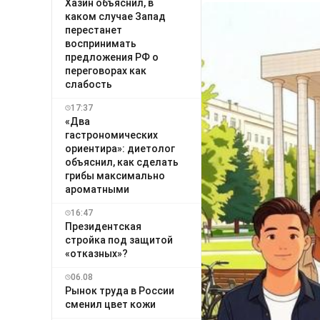
Хазин объяснил, в
каком случае Запад
перестанет
воспринимать
предложения РФ о
переговорах как
слабость
17:37
«Два
гастрономических
ориентира»: диетолог
объяснил, как сделать
грибы максимально
ароматными
16:47
Президентская
стройка под защитой
«отказных»?
06.08
Рынок труда в России
сменил цвет кожи