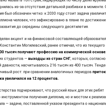
ивно назвать топ стран, лидирующих по числу делегируем
днилась из-за отсутствия детальной разбивки в моменте.
я был обозначен четко: к 2030 году стоит задача увеличи
иллиона человек, что зафиксировано в плане по достижен
развития до середины следующего десятилетия.
делан акцент и на финансовой составляющей образовате
, Константин Могилевский, ранее отмечал, что из текущего
300 тысяч получают профессию на коммерческой основе
тих студентов —
выходцы из стран СНГ
, которых, согласн
й давности, насчитывалось 216 тысяч из 400 тысяч. Тенд
чивый рост: при сравнении аналогичных периодов
приток
жа увеличился на 12 процентов.
терства подчеркивают, что русский язык для этих ребят
о инструментом получения диплома, но и мостом к реализ
ала — задаче, поставленной указом президента о национа