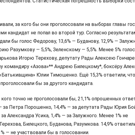
респондентов. Статистическая погрешность выборки сос
али, за кого бы они проголосовали на выборах главы гос
и кандидат не попал во второй тур. Согласно результата
дали бы голос Федорову, 13,6% — Буданову, 12,9% — Залуж
ию Разумкову — 5,5%, Зеленскому — 5,5%. Менее 5% голо
арькова Игорю Терехову, депутату Рады Алексею Гончаре
у командиру «Азова»** Андрею Билецкому*, боксёру Алек
 «Батькивщина» Юлии Тимошенко. Ещё 15,3% ответили, что
 проголосовали бы за другого кандидата.
а кого точно не проголосовали бы, 21,1% опрошенных ответ
 — за Петра Порошенко, 14,4% — за депутата Рады Юрия Бо
 за Александра Усика, 1,4% — за Залужного. Менее 1% не
Терехова, Билецкого, Буданова, Разумкова. 14,9% ответили
,1% — не участвовали бы в голосовании.