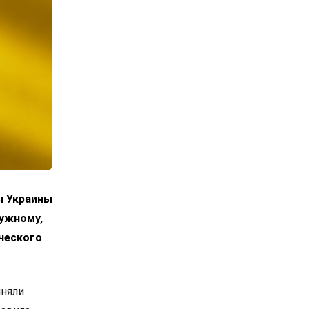
ы Украины
лужному,
ческого
иняли