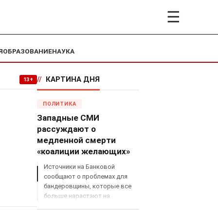
☰
Я
ОБРАЗОВАНИЕ
НАУКА
//
КАРТИНА ДНЯ
13+
ПОЛИТИКА
Западные СМИ
рассуждают о
медленной смерти
«коалиции желающих»
Источники на Банковой
сообщают о проблемах для
бандеровщины, которые все
больше нарастают на
международном поле, что
сильно ударит по позициям