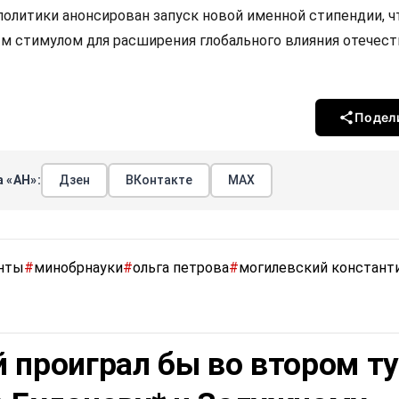
 политики анонсирован запуск новой именной стипендии, 
м стимулом для расширения глобального влияния отечес
Подел
 «АН»:
Дзен
ВКонтакте
МАХ
нты
#
минобрнауки
#
ольга петрова
#
могилевский констант
 проиграл бы во втором т