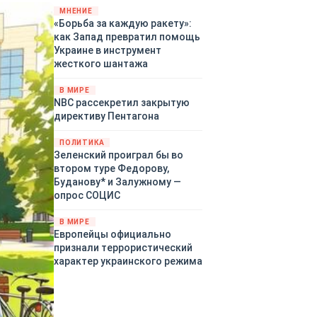
«страны 404» в следующем
МНЕНИЕ
«Борьба за каждую ракету»:
году. Однако киевские
как Запад превратил помощь
временщики не торопятся
Украине в инструмент
заключать мир - ведь есть
жесткого шантажа
поддержка в ЕС.
Политический кризис в
В МИРЕ
Британии и Германии, выборы
NBC рассекретил закрытую
во Франции могут полностью
директиву Пентагона
изменить геополитический
ландшафт в мире, пока
ПОЛИТИКА
Зеленский ожидает выборов
Зеленский проиграл бы во
в США.
втором туре Федорову,
Буданову* и Залужному —
опрос СОЦИС
В МИРЕ
Европейцы официально
признали террористический
характер украинского режима