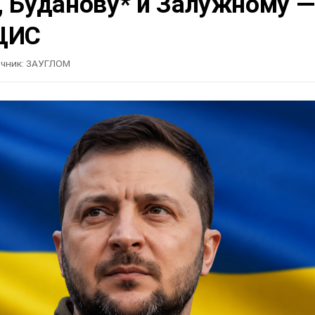
, Буданову* и Залужному —
ЦИС
чник:
ЗАУГЛОМ