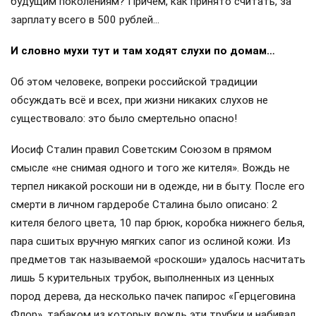
будущим поколениям? Причём, как принято считать, за
зарплату всего в 500 рублей…
И словно мухи тут и там ходят слухи по домам…
Об этом человеке, вопреки российской традиции
обсуждать всё и всех, при жизни никаких слухов не
существовало: это было смертельно опасно!
Иосиф Сталин правил Советским Союзом в прямом
смысле «не снимая одного и того же кителя». Вождь не
терпел никакой роскоши ни в одежде, ни в быту. После его
смерти в личном гардеробе Сталина было описано: 2
кителя белого цвета, 10 пар брюк, коробка нижнего белья,
пара сшитых вручную мягких сапог из ослиной кожи. Из
предметов так называемой «роскоши» удалось насчитать
лишь 5 курительных трубок, выполненных из ценных
пород дерева, да несколько пачек папирос «Герцеговина
Флор», табаком из которых вождь эти трубки и набивал.