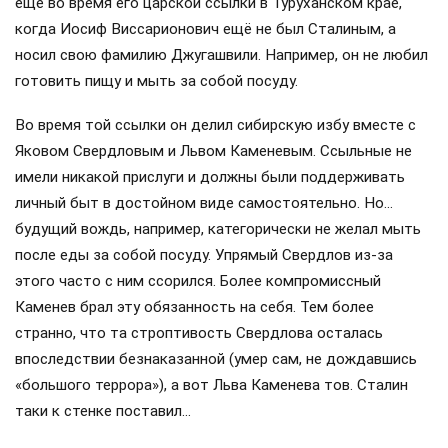
еще во время его царской ссылки в Туруханском крае,
когда Иосиф Виссарионович ещё не был Сталиным, а
носил свою фамилию Джугашвили. Например, он не любил
готовить пищу и мыть за собой посуду.
Во время той ссылки он делил сибирскую избу вместе с
Яковом Свердловым и Львом Каменевым. Ссыльные не
имели никакой прислуги и должны были поддерживать
личный быт в достойном виде самостоятельно. Но…
будущий вождь, например, категорически не желал мыть
после еды за собой посуду. Упрямый Свердлов из-за
этого часто с ним ссорился. Более компромиссный
Каменев брал эту обязанность на себя. Тем более
странно, что та строптивость Свердлова осталась
впоследствии безнаказанной (умер сам, не дождавшись
«большого террора»), а вот Льва Каменева тов. Сталин
таки к стенке поставил…