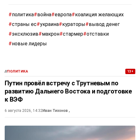
#
политика
#
война
#
европа
#
коалиция желающих
#
страны ес
#
украина
#
кураторы
#
вывод денег
#
эксклюзив
#
макрон
#
стармер
#
отставки
#
новые лидеры
//
ПОЛИТИКА
13+
Путин провёл встречу с Трутневым по
развитию Дальнего Востока и подготовке
к ВЭФ
6 августа 2026, 14:32
Иван Тихонов
,