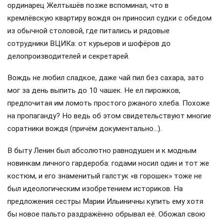
ординарец Желтышёв позже вспоминал, что в
кремлёвскую квартиру вождя он приносил судки с обедом
из обычной столовой, где питались и рядовые
сотрудники ВЦИКа: от курьеров и шофёров до
делопроизводителей и секретарей.
Вождь не любил сладкое, даже чай пил без сахара, зато
мог за день выпить до 10 чашек. Не ел пирожков,
предпочитая им ломоть простого ржаного хлеба. Похоже
на пропаганду? Но ведь об этом свидетельствуют многие
соратники вождя (причём документально…).
В быту Ленин был абсолютно равнодушен и к модным
новинкам личного гардероба: годами носил один и тот же
костюм, и его знаменитый галстук «в горошек» тоже не
был идеологическим изобретением историков. На
предложения сестры Марии Ильиничны купить ему хотя
бы новое пальто раздражённо обрывал её. Обожал свою