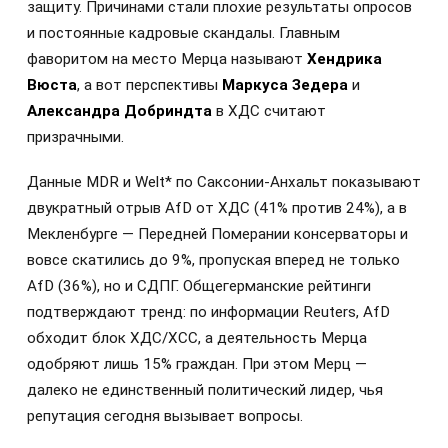
защиту. Причинами стали плохие результаты опросов
и постоянные кадровые скандалы. Главным
фаворитом на место Мерца называют
Хендрика
Вюста
, а вот перспективы
Маркуса Зедера
и
Александра Добриндта
в ХДС считают
призрачными.
Данные MDR и Welt* по Саксонии-Анхальт показывают
двукратный отрыв AfD от ХДС (41% против 24%), а в
Мекленбурге — Передней Померании консерваторы и
вовсе скатились до 9%, пропуская вперед не только
AfD (36%), но и СДПГ. Общегерманские рейтинги
подтверждают тренд: по информации Reuters, AfD
обходит блок ХДС/ХСС, а деятельность Мерца
одобряют лишь 15% граждан. При этом Мерц —
далеко не единственный политический лидер, чья
репутация сегодня вызывает вопросы.