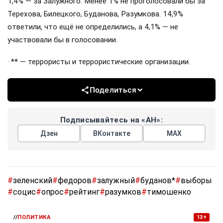
1,4% — за Залужного. Менее 1% не проголосовали бы за
Терехова, Билецкого, Буданова, Разумкова. 14,9%
ответили, что ещё не определились, а 4,1% — не
участвовали бы в голосовании.
· ** — террористы и террористические организации.
Поделиться
Подписывайтесь на «АН»:
Дзен
ВКонтакте
МАХ
#
зеленский
#
федоров
#
залужный
#
буданов*
#
выборы
#
социс
#
опрос
#
рейтинг
#
разумков
#
тимошенко
//
ПОЛИТИКА
13+