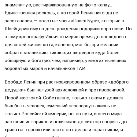
знаменитую, растиражированную на фото кепку…
Единственная роскошь, с которой Ленин никогда не
расставался, — золотые часы «Павел Буре», которые в
Швейцарии ему на день рождения подарили соратники. По
этому хронографу Ильич отмерял время до последнего
дня своей жизни, хотя, конечно, мог бы при желании
собрать коллекцию тикающих шедевров куда более
обширную и богатую, чем, например, у многих нынешних
вороватых мэров и начальников ГАИ…
Вообще Ленин при растиражированном образе «доброго
дедушки» был натурой архисложной и противоречивой.
Порой жестокой. Собственно, только таким и должен
был быть человек, сумевший перевернуть жизнь не
только Российской империи, но, по сути, и всего мира,
заставив историков и политиков до сих пор спорить до
хрипоты: хорошо или плохо он сделал и соратникам, и