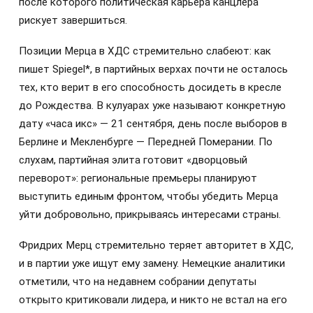
после которого политическая карьера канцлера
рискует завершиться.
Позиции Мерца в ХДС стремительно слабеют: как
пишет Spiegel*, в партийных верхах почти не осталось
тех, кто верит в его способность досидеть в кресле
до Рождества. В кулуарах уже называют конкретную
дату «часа икс» — 21 сентября, день после выборов в
Берлине и Мекленбурге — Передней Померании. По
слухам, партийная элита готовит «дворцовый
переворот»: региональные премьеры планируют
выступить единым фронтом, чтобы убедить Мерца
уйти добровольно, прикрываясь интересами страны.
Фридрих Мерц стремительно теряет авторитет в ХДС,
и в партии уже ищут ему замену. Немецкие аналитики
отметили, что на недавнем собрании депутаты
открыто критиковали лидера, и никто не встал на его