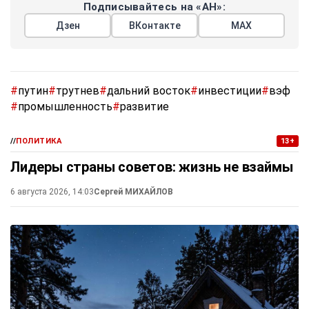
Подписывайтесь на «АН»:
Дзен
ВКонтакте
МАХ
#
путин
#
трутнев
#
дальний восток
#
инвестиции
#
вэф
#
промышленность
#
развитие
//
ПОЛИТИКА
13+
Лидеры страны советов: жизнь не взаймы
6 августа 2026, 14:03
Сергей МИХАЙЛОВ