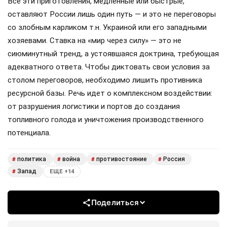
Все эти приготовления, медленные или быстрые,
оставляют России лишь один путь — и это не переговоры
со злобным карликом т.н. Украиной или его западными
хозяевами. Ставка на «мир через силу» — это не
сиюминутный тренд, а устоявшаяся доктрина, требующая
адекватного ответа. Чтобы диктовать свои условия за
столом переговоров, необходимо лишить противника
ресурсной базы. Речь идет о комплексном воздействии:
от разрушения логистики и портов до создания
топливного голода и уничтожения производственного
потенциала.
политика
война
противостояние
Россия
#
#
#
#
Запад
#
ЕЩЕ +14
Поделиться