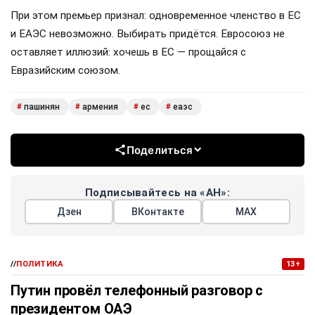
При этом премьер признал: одновременное членство в ЕС
и ЕАЭС невозможно. Выбирать придётся. Евросоюз не
оставляет иллюзий: хочешь в ЕС — прощайся с
Евразийским союзом.
пашинян
армения
ес
еаэс
#
#
#
#
Поделиться
Подписывайтесь на «АН»:
Дзен
ВКонтакте
МАХ
//
ПОЛИТИКА
13+
Путин провёл телефонный разговор с
президентом ОАЭ