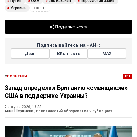
Путин
ОАЭ
аль Нахайян
Персидский залив
#
#
#
#
Украина
#
ЕЩЕ +3
Поделиться
Подписывайтесь на «АН»:
Дзен
ВКонтакте
МАХ
//
ПОЛИТИКА
13+
Запад определил Британию «сменщиком»
США в поддержке Украины?
7 августа 2026, 13:55
Анна Шершнева
, политический обозреватель, публицист