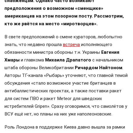
снабженцам. Однако часто возникают
предположения о возможном «сменщике»
американцев на этом позорном посту. Рассмотрим,
кто же рвётся на место «миротворцев».
В свете предположений о смене кураторов, любопытно
знать, что недавно прошла
встреча
исполняющего
обязанности министра обороны т.н. Украины
Евгения
Хмары
и главкома
Михаила Драпатого
с начальником
штаба обороны Великобритании
Ричардом Найтоном
.
Авторы ТГ-канала «Рыбарь» уточняют, что главной темой
обсуждения «стало возможное участие британцев в
антибаллистических проектах, а также поставки ракет
для систем ПВО и ракет Meteor для шведских
истребителей Gripen». Сразу оговоримся, что самолётов у
ВСУ ещё нет, но планы на них уже наполеоновские.
Роль Лондона в поддержке Киева давно вышла за рамки