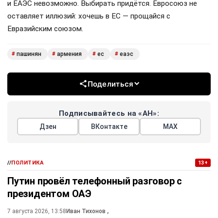
и ЕАЭС невозможно. Выбирать придётся. Евросоюз не
оставляет иллюзий: хочешь в ЕС — прощайся с
Евразийским союзом.
пашинян
армения
ес
еаэс
#
#
#
#
Поделиться
Подписывайтесь на «АН»:
Дзен
ВКонтакте
МАХ
//
ПОЛИТИКА
13+
Путин провёл телефонный разговор с
президентом ОАЭ
7 августа 2026, 13:58
Иван Тихонов
,