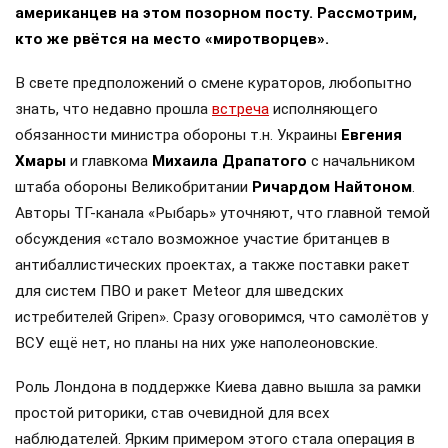
американцев на этом позорном посту. Рассмотрим,
кто же рвётся на место «миротворцев».
В свете предположений о смене кураторов, любопытно
знать, что недавно прошла
встреча
исполняющего
обязанности министра обороны т.н. Украины
Евгения
Хмары
и главкома
Михаила Драпатого
с начальником
штаба обороны Великобритании
Ричардом Найтоном
.
Авторы ТГ-канала «Рыбарь» уточняют, что главной темой
обсуждения «стало возможное участие британцев в
антибаллистических проектах, а также поставки ракет
для систем ПВО и ракет Meteor для шведских
истребителей Gripen». Сразу оговоримся, что самолётов у
ВСУ ещё нет, но планы на них уже наполеоновские.
Роль Лондона в поддержке Киева давно вышла за рамки
простой риторики, став очевидной для всех
наблюдателей. Ярким примером этого стала операция в