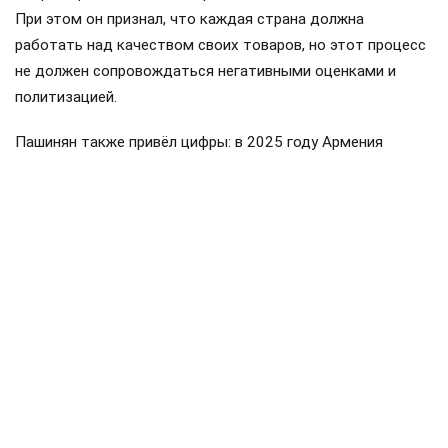
При этом он признал, что каждая страна должна
работать над качеством своих товаров, но этот процесс
не должен сопровождаться негативными оценками и
политизацией.
Пашинян также привёл цифры: в 2025 году Армения
направила около 319 миллионов долларов в общий
бюджет ввозных таможенных пошлин ЕАЭС, а получила
обратно примерно 175 миллионов. Импорт Армении из
стран союза составил около пяти миллиардов долларов,
экспорт — примерно 3,2 миллиарда. По его словам, это
доказывает, что Армения является не просто
участником, а значительным потребителем товаров и
услуг государств ЕАЭС.
Пашинян
Армения
ЕАЭС
Россия
поставки
#
#
#
#
#
ЕЩЕ +3