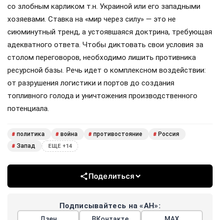
со злобным карликом т.н. Украиной или его западными
хозяевами. Ставка на «мир через силу» — это не
сиюминутный тренд, а устоявшаяся доктрина, требующая
адекватного ответа. Чтобы диктовать свои условия за
столом переговоров, необходимо лишить противника
ресурсной базы. Речь идет о комплексном воздействии:
от разрушения логистики и портов до создания
топливного голода и уничтожения производственного
потенциала.
политика
война
противостояние
Россия
#
#
#
#
Запад
#
ЕЩЕ +14
Поделиться
Подписывайтесь на «АН»:
Дзен
ВКонтакте
МАХ