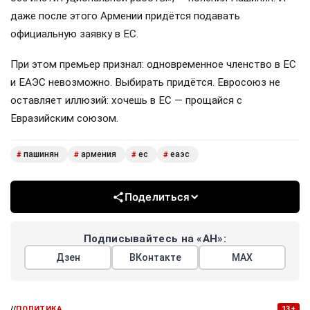
даже после этого Армении придётся подавать
официальную заявку в ЕС.
При этом премьер признал: одновременное членство в ЕС
и ЕАЭС невозможно. Выбирать придётся. Евросоюз не
оставляет иллюзий: хочешь в ЕС — прощайся с
Евразийским союзом.
пашинян
армения
ес
еаэс
#
#
#
#
Поделиться
Подписывайтесь на «АН»:
Дзен
ВКонтакте
МАХ
//
ПОЛИТИКА
13+