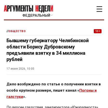
☰
ФЕДЕРАЛЬНЫЙ
﹀
//
ОБЩЕСТВО
13+
Бывшему губернатору Челябинской
области Борису Дубровскому
предъявили взятку в 34 миллиона
рублей
17 июня 2026, 10:05
Дело возбуждено по статье о получении взятки в
особо крупном размере, пишет канал «
Погоны и
галстуки
».
По версии следствия, замдиректора «Южуралмоста»