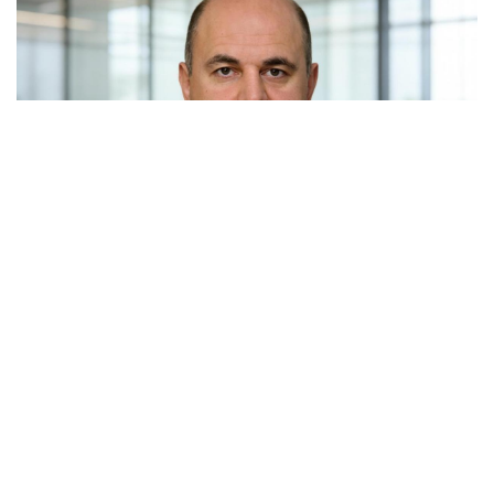
Россия и Белоруссия практически полностью
отказались от бумажных документов при
железнодорожных перевозках. Об этом заявил
премьер-министр Михаил Мишустин на расширенном
заседании Евразийского межправительственного
совета в Киргизии.
По его словам, в прошлом году почти все перевозки
между двумя странами осуществлялись по электронным