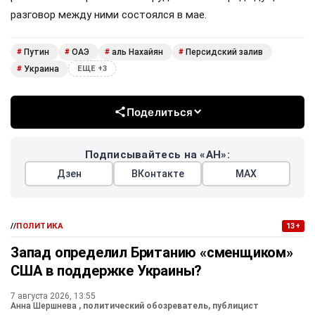
разговор между ними состоялся в мае.
Путин
ОАЭ
аль Нахайян
Персидский залив
#
#
#
#
Украина
#
ЕЩЕ +3
Поделиться
Подписывайтесь на «АН»:
Дзен
ВКонтакте
МАХ
//
ПОЛИТИКА
13+
Запад определил Британию «сменщиком»
США в поддержке Украины?
7 августа 2026, 13:55
Анна Шершнева
, политический обозреватель, публицист