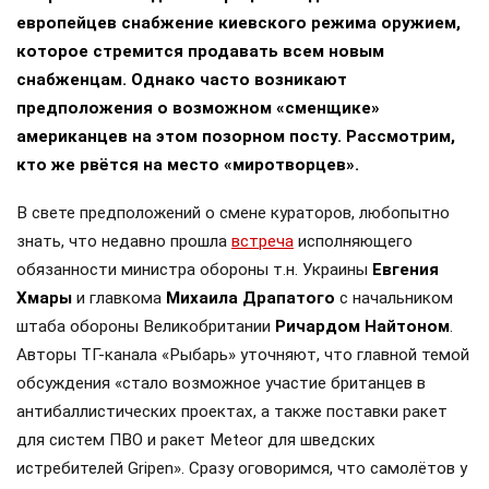
европейцев снабжение киевского режима оружием,
которое стремится продавать всем новым
снабженцам. Однако часто возникают
предположения о возможном «сменщике»
американцев на этом позорном посту. Рассмотрим,
кто же рвётся на место «миротворцев».
В свете предположений о смене кураторов, любопытно
знать, что недавно прошла
встреча
исполняющего
обязанности министра обороны т.н. Украины
Евгения
Хмары
и главкома
Михаила Драпатого
с начальником
штаба обороны Великобритании
Ричардом Найтоном
.
Авторы ТГ-канала «Рыбарь» уточняют, что главной темой
обсуждения «стало возможное участие британцев в
антибаллистических проектах, а также поставки ракет
для систем ПВО и ракет Meteor для шведских
истребителей Gripen». Сразу оговоримся, что самолётов у