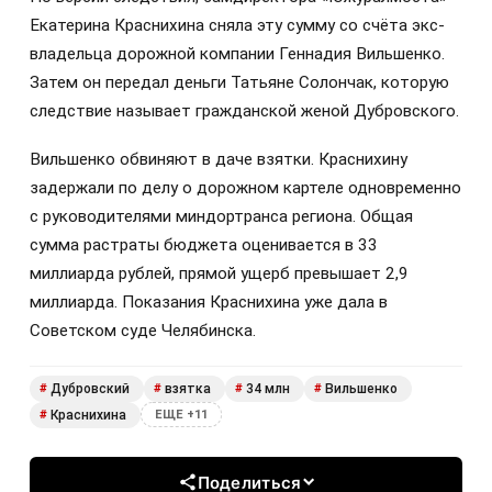
Екатерина Краснихина сняла эту сумму со счёта экс-
владельца дорожной компании Геннадия Вильшенко.
Затем он передал деньги Татьяне Солончак, которую
следствие называет гражданской женой Дубровского.
Вильшенко обвиняют в даче взятки. Краснихину
задержали по делу о дорожном картеле одновременно
с руководителями миндортранса региона. Общая
сумма растраты бюджета оценивается в 33
миллиарда рублей, прямой ущерб превышает 2,9
миллиарда. Показания Краснихина уже дала в
Советском суде Челябинска.
Дубровский
взятка
34 млн
Вильшенко
#
#
#
#
Краснихина
#
ЕЩЕ +11
Поделиться