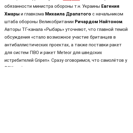
обязанности министра обороны т.н. Украины
Евгения
Хмары
и главкома
Михаила Драпатого
с начальником
штаба обороны Великобритании
Ричардом Найтоном
.
Авторы ТГ-канала «Рыбарь» уточняют, что главной темой
обсуждения «стало возможное участие британцев в
антибаллистических проектах, а также поставки ракет
для систем ПВО и ракет Meteor для шведских
истребителей Gripen». Сразу оговоримся, что самолётов у
ВСУ ещё нет, но планы на них уже наполеоновские.
Роль Лондона в поддержке Киева давно вышла за рамки
простой риторики, став очевидной для всех
наблюдателей. Ярким примером этого стала операция в
Крынках, где британский след проявился наиболее
отчетливо. Более того, Британия фактически превратила
зону конфликта в полигон для испытаний своих
передовых военных технологий, выступая здесь главным