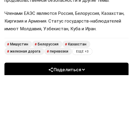
продовольственной безопасности и другие темы.
Членами ЕАЭС являются Россия, Белоруссия, Казахстан,
Киргизия и Армения. Статус государств-наблюдателей
имеют Молдавия, Узбекистан, Куба и Иран.
Мишустин
Белоруссия
Казахстан
#
#
#
железная дорога
перевозки
#
#
ЕЩЕ +3
Поделиться
Подписывайтесь на «АН»:
Дзен
ВКонтакте
МАХ
Показать еще