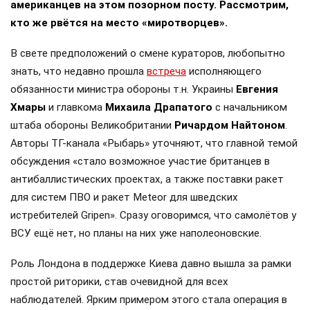
американцев на этом позорном посту. Рассмотрим,
кто же рвётся на место «миротворцев».
В свете предположений о смене кураторов, любопытно
знать, что недавно прошла
встреча
исполняющего
обязанности министра обороны т.н. Украины
Евгения
Хмары
и главкома
Михаила Драпатого
с начальником
штаба обороны Великобритании
Ричардом Найтоном
.
Авторы ТГ-канала «Рыбарь» уточняют, что главной темой
обсуждения «стало возможное участие британцев в
антибаллистических проектах, а также поставки ракет
для систем ПВО и ракет Meteor для шведских
истребителей Gripen». Сразу оговоримся, что самолётов у
ВСУ ещё нет, но планы на них уже наполеоновские.
Роль Лондона в поддержке Киева давно вышла за рамки
простой риторики, став очевидной для всех
наблюдателей. Ярким примером этого стала операция в