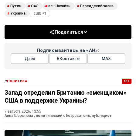
Путин
ОАЭ
аль Нахайян
Персидский залив
#
#
#
#
Украина
#
ЕЩЕ +3
Поделиться
Подписывайтесь на «АН»:
Дзен
ВКонтакте
МАХ
//
ПОЛИТИКА
13+
Запад определил Британию «сменщиком»
США в поддержке Украины?
7 августа 2026, 13:55
Анна Шершнева
, политический обозреватель, публицист