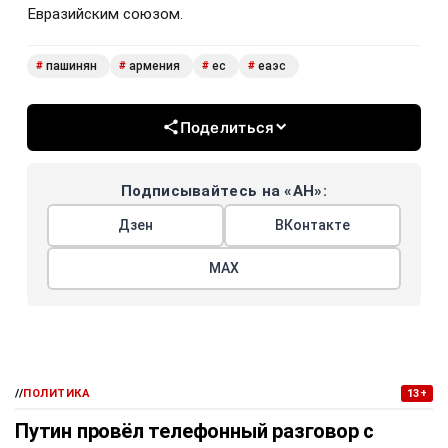
Евразийским союзом.
пашинян
армения
ес
еаэс
#
#
#
#
Поделиться
Подписывайтесь на «АН»:
Дзен
ВКонтакте
МАХ
//
ПОЛИТИКА
13+
Путин провёл телефонный разговор с