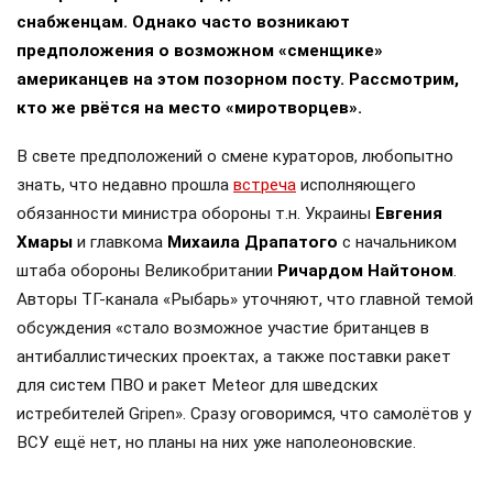
снабженцам. Однако часто возникают
предположения о возможном «сменщике»
американцев на этом позорном посту. Рассмотрим,
кто же рвётся на место «миротворцев».
В свете предположений о смене кураторов, любопытно
знать, что недавно прошла
встреча
исполняющего
обязанности министра обороны т.н. Украины
Евгения
Хмары
и главкома
Михаила Драпатого
с начальником
штаба обороны Великобритании
Ричардом Найтоном
.
Авторы ТГ-канала «Рыбарь» уточняют, что главной темой
обсуждения «стало возможное участие британцев в
антибаллистических проектах, а также поставки ракет
для систем ПВО и ракет Meteor для шведских
истребителей Gripen». Сразу оговоримся, что самолётов у
ВСУ ещё нет, но планы на них уже наполеоновские.
Роль Лондона в поддержке Киева давно вышла за рамки