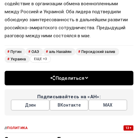
содействие в организации обмена военнопленными
между Россией и Украиной. Оба лидера подтвердили
обоюдную заинтересованность в дальнейшем развитии
российско-эмиратского сотрудничества. Предыдущий
разговор между ними состоялся в мае.
Путин
ОАЭ
аль Нахайян
Персидский залив
#
#
#
#
Украина
#
ЕЩЕ +3
Поделиться
Подписывайтесь на «АН»:
Дзен
ВКонтакте
МАХ
//
ПОЛИТИКА
13+