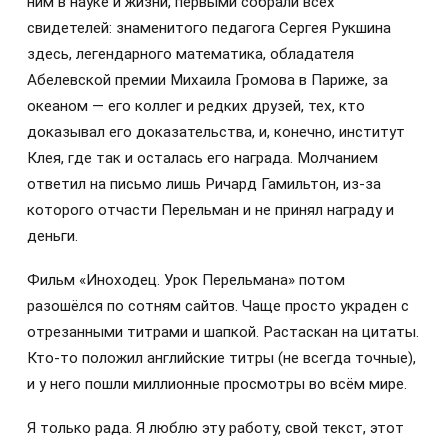
ним в науке и жизни, первыми собрали всех
свидетелей: знаменитого педагога Сергея Рукшина
здесь, легендарного математика, обладателя
Абелевской премии Михаила Громова в Париже, за
океаном — его коллег и редких друзей, тех, кто
доказывал его доказательства, и, конечно, институт
Клея, где так и осталась его награда. Молчанием
ответил на письмо лишь Ричард Гамильтон, из-за
которого отчасти Перельман и не принял награду и
деньги.
Фильм «Иноходец. Урок Перельмана» потом
разошёлся по сотням сайтов. Чаще просто украден с
отрезанными титрами и шапкой. Растаскан на цитаты.
Кто-то положил английские титры (не всегда точные),
и у него пошли миллионные просмотры во всём мире.
Я только рада. Я люблю эту работу, свой текст, этот