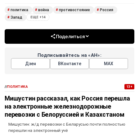
политика
война
противостояние
Россия
#
#
#
#
Запад
#
ЕЩЕ +14
Поделиться
Подписывайтесь на «АН»:
Дзен
ВКонтакте
МАХ
//
ПОЛИТИКА
13+
Мишустин рассказал, как Россия перешла
на электронные железнодорожные
перевозки с Белоруссией и Казахстаном
Мишустин: ж/д перевозки с Беларусью почти полностью
перешли на электронный учё