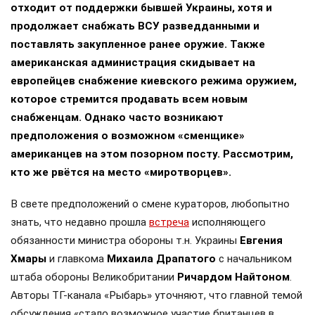
отходит от поддержки бывшей Украины, хотя и
продолжает снабжать ВСУ разведданными и
поставлять закупленное ранее оружие. Также
американская администрация скидывает на
европейцев снабжение киевского режима оружием,
которое стремится продавать всем новым
снабженцам. Однако часто возникают
предположения о возможном «сменщике»
американцев на этом позорном посту. Рассмотрим,
кто же рвётся на место «миротворцев».
В свете предположений о смене кураторов, любопытно
знать, что недавно прошла
встреча
исполняющего
обязанности министра обороны т.н. Украины
Евгения
Хмары
и главкома
Михаила Драпатого
с начальником
штаба обороны Великобритании
Ричардом Найтоном
.
Авторы ТГ-канала «Рыбарь» уточняют, что главной темой
обсуждения «стало возможное участие британцев в