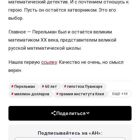
математический детектив. И с почтением отношусь к
герою. Пусть он остаётся затворником. Это его
выбор.
Главное — Перельман был и остаётся великим
математиком XX века, представителем великой
русской математической школы.
Нашла первую
ссылку
. Качество не очень, но смысл
верен.
Перельман
60 лет
гипотеза Пуанкаре
#
#
#
миллион долларов
премия института Клея
#
#
ЕЩЕ +10
Поделиться
Подписывайтесь на «АН»: