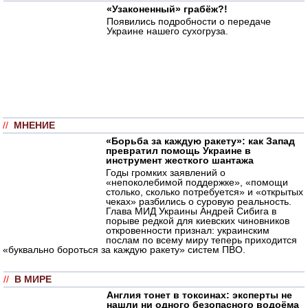
«Узаконенный» грабёж?!
Появились подробности о передаче
Украине нашего сухогруза.
//
МНЕНИЕ
«Борьба за каждую ракету»: как Запад
превратил помощь Украине в
инструмент жесткого шантажа
Годы громких заявлений о
«непоколебимой поддержке», «помощи
столько, сколько потребуется» и «открытых
чеках» разбились о суровую реальность.
Глава МИД Украины Андрей Сибига в
порыве редкой для киевских чиновников
откровенности признал: украинским
послам по всему миру теперь приходится
«буквально бороться за каждую ракету» систем ПВО.
//
В МИРЕ
Англия тонет в токсинах: эксперты не
нашли ни одного безопасного водоёма