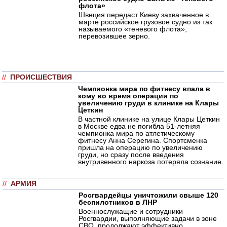
флота»
Швеция передаст Киеву захваченное в
марте российское грузовое судно из так
называемого «теневого флота»,
перевозившее зерно.
//
ПРОИСШЕСТВИЯ
Чемпионка мира по фитнесу впала в
кому во время операции по
увеличению груди в клинике на Клары
Цеткин
В частной клинике на улице Клары Цеткин
в Москве едва не погибла 51-летняя
чемпионка мира по атлетическому
фитнесу Анна Серегина. Спортсменка
пришла на операцию по увеличению
груди, но сразу после введения
внутривенного наркоза потеряла сознание.
//
АРМИЯ
Росгвардейцы уничтожили свыше 120
беспилотников в ЛНР
Военнослужащие и сотрудники
Росгвардии, выполняющие задачи в зоне
СВО, продолжают эффективно