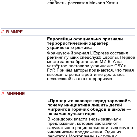
слабость, рассказал Михаил Хазин.
//
В МИРЕ
Европейцы официально признали
террористический характер
украинского режима
Французский журнал L’Express составил
рейтинг лучших спецслужб Европы. Первое
место заняла британская МИ-6. А на
четвёртое поставили украинские СБУ и
ГУР. Причём авторы признаются, что такая
высокая строчка в рейтинге досталась
незалежной за акты терроризма:
//
МНЕНИЕ
«Проверьте паспорт перед тарелкой»:
почему инициатива лишить детей
мигрантов горячих обедов в школе —
не самая лучшая идея
В коридорах власти вновь зазвучали
предложения, которые заставляют
задуматься о рациональности выдвинутого
чиновниками предложения. Один из
депутатов Мосгордумы выступил с