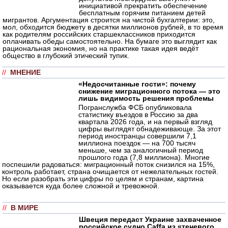
инициативой прекратить обеспечение
бесплатным горячим питанием детей
мигрантов. Аргументация строится на чистой бухгалтерии: это,
мол, обходится бюджету в десятки миллионов рублей, в то время
как родителям российских старшеклассников приходится
оплачивать обеды самостоятельно. На бумаге это выглядит как
рациональная экономия, но на практике такая идея ведёт
общество в глубокий этический тупик.
//
МНЕНИЕ
«Недосчитанные гости»: почему
снижение миграционного потока — это
лишь видимость решения проблемы
Погранслужба ФСБ опубликовала
статистику въездов в Россию за два
квартала 2026 года, и на первый взгляд
цифры выглядят обнадеживающе. За этот
период иностранцы совершили 7,1
миллиона поездок — на 700 тысяч
меньше, чем за аналогичный период
прошлого года (7,8 миллиона). Многие
поспешили радоваться: миграционный поток снизился на 15%,
контроль работает, страна очищается от нежелательных гостей.
Но если разобрать эти цифры по целям и странам, картина
оказывается куда более сложной и тревожной.
//
В МИРЕ
Швеция передаст Украине захваченное
российское судно Caffa из «теневого