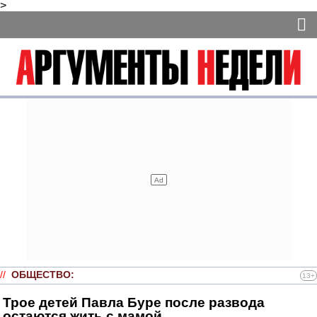
>
//
ОБЩЕСТВО
:
13+
Трое детей Павла Буре после развода
остаются жить с мамой