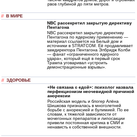
рвов глубиной до пяти метров.
//
В МИРЕ
NBC рассекретил закрытую директиву
Пентагона
NBC рассекретил закрытую директиву
Пентагона по ядерному применению —
материал ссылается на Белый дом и
источники в STRATCOM. Её продавливает
замдиректора Пентагона Элбридж Колби
— фанат «ограниченного ядерного
удара», который ещё в первый срок
Трампа уговаривал «устроить
демонстрационные взрывы».
//
ЗДОРОВЬЕ
«Не связана с едой»: психолог назвала
перфекционизм неочевидной причиной
анорексии
Российская модель и блогер Алёна
Шишкова призналась в многолетней
борьбе с анорексией и булимией. По ее
словам, к тяжелой зависимости от
мочегонных препаратов и липосакции
привели постоянная критика в СМИ и
ненависть к собственной внешности.