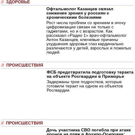
//
ЗДОРОВЬЕ
Офтальмолог Казанцев связал
снижение зрения у россиян с
хроническими болезнями
Рост числа проблем со зрением в эпоху
цифровизации связан не только с
гаджетами, но и с возрастом. Как
рассказал «Радио 1» врач-офтальмолог
Антон Казанцев, ключевые причины
ухудшения здоровья глаз кардинально
различаются у детей, взрослых и пожилых
людей.
//
ПРОИСШЕСТВИЯ
ФСБ предотвратила подготовку теракта
на объекте Росгвардии в Приморье
Задержаны трое подростков, которые
готовили теракт на одном из объектов
Росгвардии.
//
ПРОИСШЕСТВИЯ
Дочь участника СВО погибла при атаке
дронов на пляж в Архипо-Осиповке: