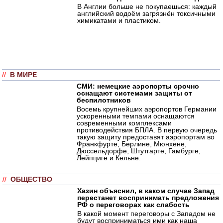
В Англии больше не покупаешься: каждый
английский водоём загрязнён токсичными
химикатами и пластиком.
//
В МИРЕ
СМИ: немецкие аэропорты срочно
оснащают системами защиты от
беспилотников
Восемь крупнейших аэропортов Германии
ускоренными темпами оснащаются
современными комплексами
противодействия БПЛА. В первую очередь
такую защиту предоставят аэропортам во
Франкфурте, Берлине, Мюнхене,
Дюссельдорфе, Штутгарте, Гамбурге,
Лейпциге и Кельне.
//
ОБЩЕСТВО
Хазин объяснил, в каком случае Запад
перестанет воспринимать предложения
РФ о переговорах как слабость
В какой момент переговоры с Западом не
будут восприниматься ими как наша