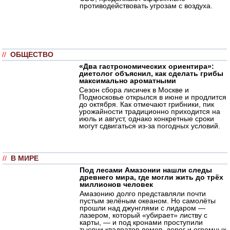
противодействовать угрозам с воздуха.
//
ОБЩЕСТВО
«Два гастрономических ориентира»:
диетолог объяснил, как сделать грибы
максимально ароматными
Сезон сбора лисичек в Москве и
Подмосковье открылся в июне и продлится
до октября. Как отмечают грибники, пик
урожайности традиционно приходится на
июль и август, однако конкретные сроки
могут сдвигаться из-за погодных условий.
//
В МИРЕ
Под лесами Амазонии нашли следы
древнего мира, где могли жить до трёх
миллионов человек
Амазонию долго представляли почти
пустым зелёным океаном. Но самолёты
прошли над джунглями с лидаром —
лазером, который «убирает» листву с
карты, — и под кронами проступили
тысячи квадратов домов, дорог и огромных