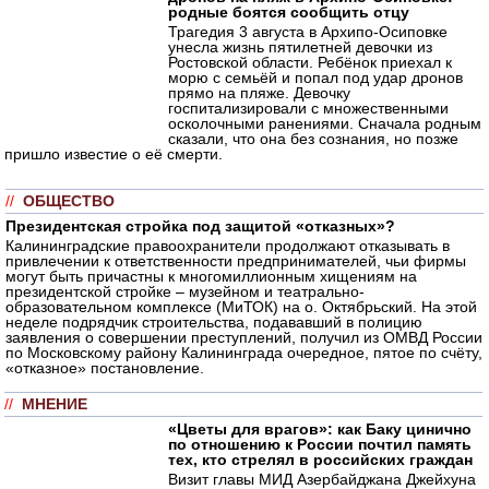
родные боятся сообщить отцу
Трагедия 3 августа в Архипо-Осиповке
унесла жизнь пятилетней девочки из
Ростовской области. Ребёнок приехал к
морю с семьёй и попал под удар дронов
прямо на пляже. Девочку
госпитализировали с множественными
осколочными ранениями. Сначала родным
сказали, что она без сознания, но позже
пришло известие о её смерти.
//
ОБЩЕСТВО
Президентская стройка под защитой «отказных»?
Калининградские правоохранители продолжают отказывать в
привлечении к ответственности предпринимателей, чьи фирмы
могут быть причастны к многомиллионным хищениям на
президентской стройке – музейном и театрально-
образовательном комплексе (МиТОК) на о. Октябрьский. На этой
неделе подрядчик строительства, подававший в полицию
заявления о совершении преступлений, получил из ОМВД России
по Московскому району Калининграда очередное, пятое по счёту,
«отказное» постановление.
//
МНЕНИЕ
«Цветы для врагов»: как Баку цинично
по отношению к России почтил память
тех, кто стрелял в российских граждан
Визит главы МИД Азербайджана Джейхуна