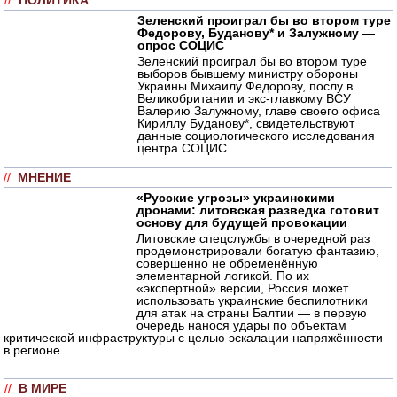
//
ПОЛИТИКА
Зеленский проиграл бы во втором туре
Федорову, Буданову* и Залужному —
опрос СОЦИС
Зеленский проиграл бы во втором туре
выборов бывшему министру обороны
Украины Михаилу Федорову, послу в
Великобритании и экс-главкому ВСУ
Валерию Залужному, главе своего офиса
Кириллу Буданову*, свидетельствуют
данные социологического исследования
центра СОЦИС.
//
МНЕНИЕ
«Русские угрозы» украинскими
дронами: литовская разведка готовит
основу для будущей провокации
Литовские спецслужбы в очередной раз
продемонстрировали богатую фантазию,
совершенно не обременённую
элементарной логикой. По их
«экспертной» версии, Россия может
использовать украинские беспилотники
для атак на страны Балтии — в первую
очередь нанося удары по объектам
критической инфраструктуры с целью эскалации напряжённости
в регионе.
//
В МИРЕ