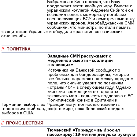
Байрамова в Киев показал, что Баку
продолжает вести двойную игру. Вместе с
украинским коллегой Андреем Сибигой он
возложил венок к мемориалу погибших
военнослужащих ВСУ и осмотрел выставку
украинских дронов. Азербайджанские СМИ
сообщили, что министры почтили память
«защитников Украины» и обсудили «развитие союзнических
отношений».
//
ПОЛИТИКА
Западные СМИ рассуждают о
медленной смерти «коалиции
желающих»
Источники на Банковой сообщают о
проблемах для бандеровщины, которые
все больше нарастают на международном
поле, что сильно ударит по позициям
«страны 404» в следующем году. Однако
киевские временщики не торопятся
заключать мир - ведь есть поддержка в ЕС.
Политический кризис в Британии и
Германии, выборы во Франции могут полностью изменить
геополитический ландшафт в мире, пока Зеленский ожидает
выборов в США.
//
ПРОИСШЕСТВИЯ
Тюменский «Торнадо» выбросил
пассажирку: 19-летняя девушка рухнула