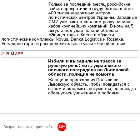
Только за последний месяц российские
войска превратили в груду бетона и огня
400 тысяч квадратных метров
логистических центров Украины. Западные
СМИ уже воют о «полном разрушении»
хабов крупнейших компаний. В ночь на 5
августа под удар попали объекты
«Эпицентра» в Киеве и области,
логистические комплексы Novus, Denka Logistics и Rozetka.
Регулярно горят и распределительные узлы «Новой почты».
//
В МИРЕ
Избили и высадили на трассе за
русскую речь: мать украинского
военного пострадала во Львовской
области, полиция не помогла
Женщина приехала из Польши во
Львовскую область, чтобы повидаться с
сыном и оформить документы, но поездка
обернулась унижением и побоями.
18+
Возрастная категория сайта: