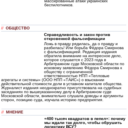
массированные атаки украинских
беспилотников.
//
ОБЩЕСТВО
Справедливость и закон против
откровенной фальсификации
Ложь в правду рядилась, да о правду и
разбилась! Или борьба Фёдора Смирнова
с фальсификацией. Редакция издания
обратила внимание на интересное дело,
которое слушается с 2023 года в
Арбитражном суде Московской области по
исковому заявлению Фёдора Смирнова к
обществу с ограниченной
ответственностью НПП «Тепловые
агрегаты и системы» (ООО НПП «ТАИС») о взыскании
действительной стоимости доли в уставном капитале общества.
Журналист издания неоднократно присутствовала на судебных
заседаниях по вышеуказанному делу в Арбитражном суде
Московской области, внимательно слушала доводы и аргументы
сторон, позицию суда, изучала историю предприятия.
//
МНЕНИЕ
«400 тысяч квадратов в пепел»: почему
мы ждали так долго, чтобы обрушить
логистику ВСУ?