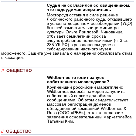
Судья не согласился со священником,
что подсудимая исправилась
Мосгорсуд оставил в силе решение
Люблинского районного суда, отказавшего
в условно-досрочном освобождении (УДО)
бывшей заместительнице министра
культуры Ольге Яриловой. Чиновница
отбывает семилетний срок за
злоупотребление полномочиями (ч. 3 ст.
285 УК РФ) в резонансном деле о
субсидировании частного музея
мороженого. Защита уже заявила о намерении обжаловать отказ
в кассации.
//
ОБЩЕСТВО
Wildberries готовит запуск
собственного мессенджера?
Крупнейший российский маркетплейс
Wildberries всерьёз намерен запустить
собственный сервис для обмена
сообщениями. Об этом свидетельствует
массовая регистрация доменов
объединённой компанией Wildberries &
Russ (ООО «РВБ»), а также недавние
заявления основательницы маркетплейса
Татьяны Ким.
//
ОБЩЕСТВО