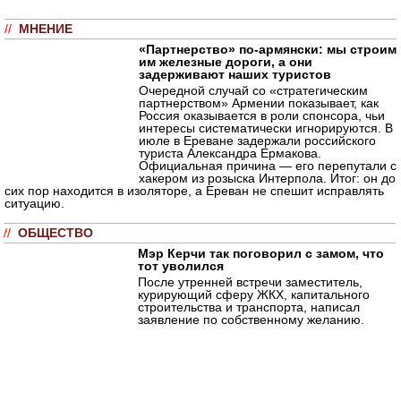
//
МНЕНИЕ
«Партнерство» по-армянски: мы строим
им железные дороги, а они
задерживают наших туристов
Очередной случай со «стратегическим
партнерством» Армении показывает, как
Россия оказывается в роли спонсора, чьи
интересы систематически игнорируются. В
июле в Ереване задержали российского
туриста Александра Ермакова.
Официальная причина — его перепутали с
хакером из розыска Интерпола. Итог: он до
сих пор находится в изоляторе, а Ереван не спешит исправлять
ситуацию.
//
ОБЩЕСТВО
Мэр Керчи так поговорил с замом, что
тот уволился
После утренней встречи заместитель,
курирующий сферу ЖКХ, капитального
строительства и транспорта, написал
заявление по собственному желанию.