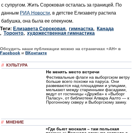
с супругом. Жить Сороковая осталась за границей. По
данным
РИА Новости
, в детстве Елизавету растила
бабушка, она была ее опекуном.
Теги:
Елизавета Сороковая
,
гимнастка
,
Канада
,
Торонто
,
художественная гимнастика
Обсудить наши публикации можно на страничках «АН» в
Facebook
и
ВКонтакте
//
КУЛЬТУРА
Не менять место встречи
Фестивальные флаги на выборгском ветру
больше всего похожи на паруса. Они
развеваются над площадями и улицами,
мелькают между старинными фасадами,
ведут от гостиницы «Дружба» к «Выборг
Паласу», от библиотеки Алвара Аалто — к
Прогонному скверу и Выборгскому замку.
//
МНЕНИЕ
«Где бьют москаля – там польская
помощь»: Варшава открыто заявила о