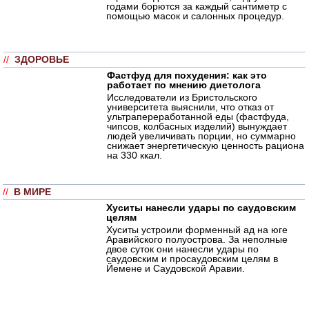
годами борются за каждый сантиметр с
помощью масок и салонных процедур.
//
ЗДОРОВЬЕ
Фастфуд для похудения: как это
работает по мнению диетолога
Исследователи из Бристольского
университета выяснили, что отказ от
ультрапереработанной еды (фастфуда,
чипсов, колбасных изделий) вынуждает
людей увеличивать порции, но суммарно
снижает энергетическую ценность рациона
на 330 ккал.
//
В МИРЕ
Хуситы нанесли удары по саудовским
целям
Хуситы устроили форменный ад на юге
Аравийского полуострова. За неполные
двое суток они нанесли удары по
саудовским и просаудовским целям в
Йемене и Саудовской Аравии.