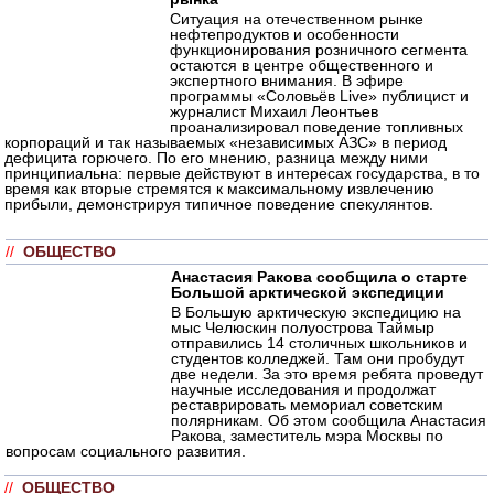
Ситуация на отечественном рынке
нефтепродуктов и особенности
функционирования розничного сегмента
остаются в центре общественного и
экспертного внимания. В эфире
программы «Соловьёв Live» публицист и
журналист Михаил Леонтьев
проанализировал поведение топливных
корпораций и так называемых «независимых АЗС» в период
дефицита горючего. По его мнению, разница между ними
принципиальна: первые действуют в интересах государства, в то
время как вторые стремятся к максимальному извлечению
прибыли, демонстрируя типичное поведение спекулянтов.
//
ОБЩЕСТВО
Анастасия Ракова сообщила о старте
Большой арктической экспедиции
В Большую арктическую экспедицию на
мыс Челюскин полуострова Таймыр
отправились 14 столичных школьников и
студентов колледжей. Там они пробудут
две недели. За это время ребята проведут
научные исследования и продолжат
реставрировать мемориал советским
полярникам. Об этом сообщила Анастасия
Ракова, заместитель мэра Москвы по
вопросам социального развития.
//
ОБЩЕСТВО