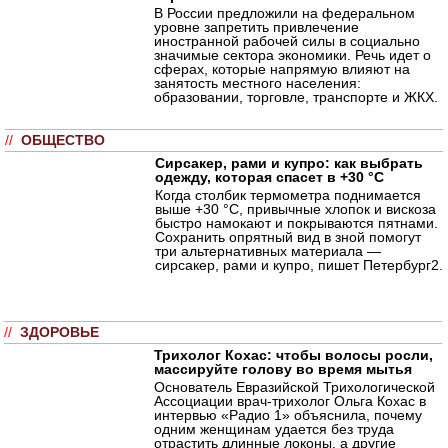
В России предложили на федеральном
уровне запретить привлечение
иностранной рабочей силы в социально
значимые сектора экономики. Речь идет о
сферах, которые напрямую влияют на
занятость местного населения:
образовании, торговле, транспорте и ЖКХ.
//
ОБЩЕСТВО
Сирсакер, рами и купро: как выбрать
одежду, которая спасет в +30 °C
Когда столбик термометра поднимается
выше +30 °C, привычные хлопок и вискоза
быстро намокают и покрываются пятнами.
Сохранить опрятный вид в зной помогут
три альтернативных материала —
сирсакер, рами и купро, пишет Петербург2.
//
ЗДОРОВЬЕ
Трихолог Кохас: чтобы волосы росли,
массируйте голову во время мытья
Основатель Евразийской Трихологической
Ассоциации врач-трихолог Ольга Кохас в
интервью «Радио 1» объяснила, почему
одним женщинам удается без труда
отрастить длинные локоны, а другие