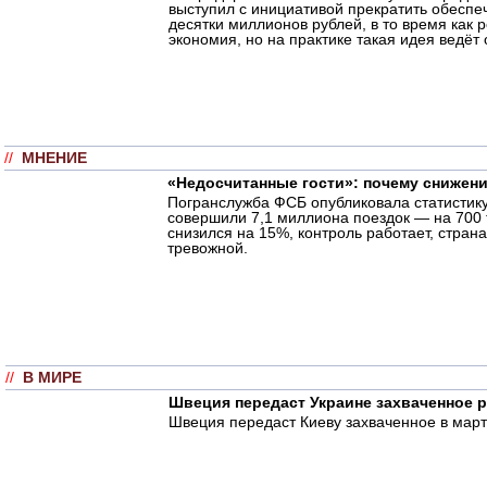
выступил с инициативой прекратить обеспе
десятки миллионов рублей, в то время как
экономия, но на практике такая идея ведёт 
//
МНЕНИЕ
«Недосчитанные гости»: почему снижен
Погранслужба ФСБ опубликовала статистику
совершили 7,1 миллиона поездок — на 700 
снизился на 15%, контроль работает, стран
тревожной.
//
В МИРЕ
Швеция передаст Украине захваченное р
Швеция передаст Киеву захваченное в март