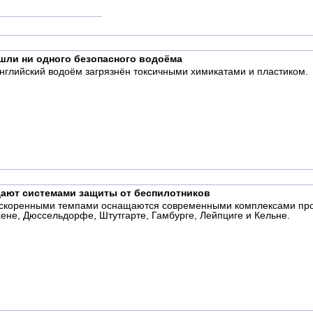
ашли ни одного безопасного водоёма
нглийский водоём загрязнён токсичными химикатами и пластиком.
ают системами защиты от беспилотников
скоренными темпами оснащаются современными комплексами прот
не, Дюссельдорфе, Штутгарте, Гамбурге, Лейпциге и Кельне.