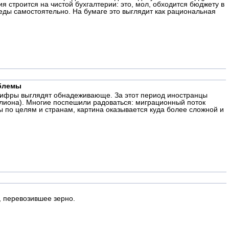
 строится на чистой бухгалтерии: это, мол, обходится бюджету в
еды самостоятельно. На бумаге это выглядит как рациональная
облемы
д цифры выглядят обнадеживающе. За этот период иностранцы
ллиона). Многие поспешили радоваться: миграционный поток
ы по целям и странам, картина оказывается куда более сложной и
, перевозившее зерно.