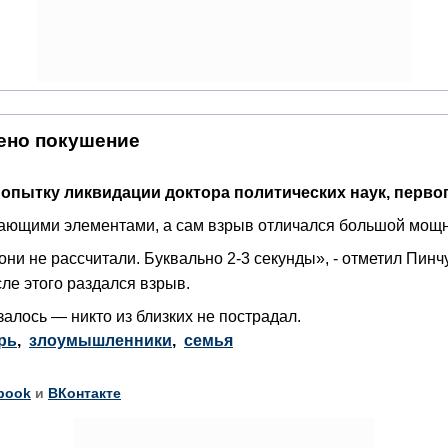
ено покушение
пытку ликвидации доктора политических наук, первог
ающими элементами, а сам взрыв отличался большой мощн
ни не рассчитали. Буквально 2-3 секунды», - отметил Пинчу
ле этого раздался взрыв.
алось — никто из близких не пострадал.
рь
,
злоумышленники
,
семья
book
и
ВКонтакте