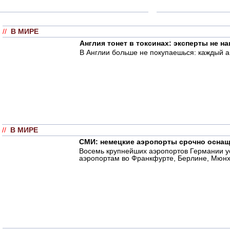
//
В МИРЕ
Англия тонет в токсинах: эксперты не н
В Англии больше не покупаешься: каждый а
//
В МИРЕ
СМИ: немецкие аэропорты срочно оснащ
Восемь крупнейших аэропортов Германии у
аэропортам во Франкфурте, Берлине, Мюнхе