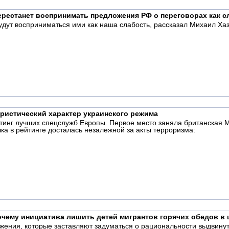
перестанет воспринимать предложения РФ о переговорах как с
удут восприниматься ими как наша слабость, рассказал Михаил Хаз
истический характер украинского режима
йтинг лучших спецслужб Европы. Первое место заняла британская М
чка в рейтинге досталась незалежной за акты терроризма:
очему инициатива лишить детей мигрантов горячих обедов в 
ожения, которые заставляют задуматься о рациональности выдвин