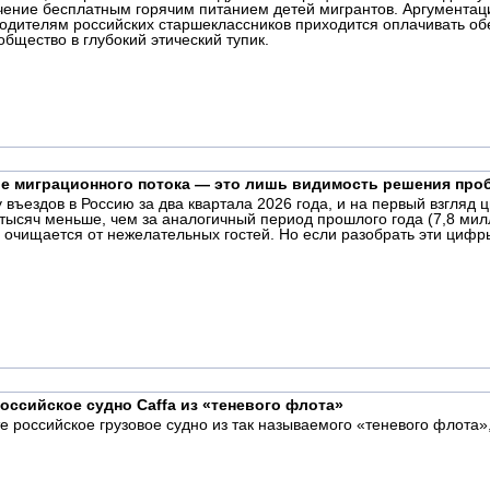
чение бесплатным горячим питанием детей мигрантов. Аргументация
 родителям российских старшеклассников приходится оплачивать об
общество в глубокий этический тупик.
ие миграционного потока — это лишь видимость решения пр
 въездов в Россию за два квартала 2026 года, и на первый взгля
тысяч меньше, чем за аналогичный период прошлого года (7,8 ми
а очищается от нежелательных гостей. Но если разобрать эти цифр
оссийское судно Caffa из «теневого флота»
е российское грузовое судно из так называемого «теневого флота»