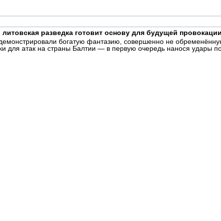
 литовская разведка готовит основу для будущей провокаци
одемонстрировали богатую фантазию, совершенно не обременённую
ки для атак на страны Балтии — в первую очередь нанося удары п